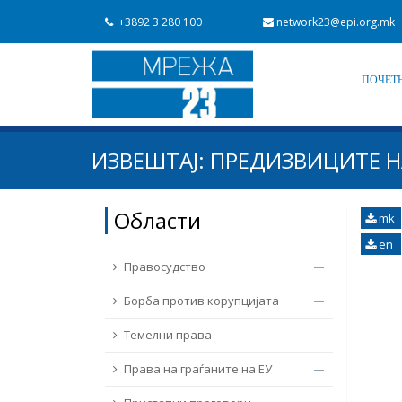
+3892 3 280 100
network23@epi.org.mk
ПОЧЕТ
Барај документи
ИЗВЕШТАЈ: ПРЕДИЗВИЦИТЕ 
Барај
Област / подрачје
Области
mk
en
Од Мрежа 23
Датум на објавување
Правосудство
Борба против корупцијата
Темелни права
Права на граѓаните на ЕУ