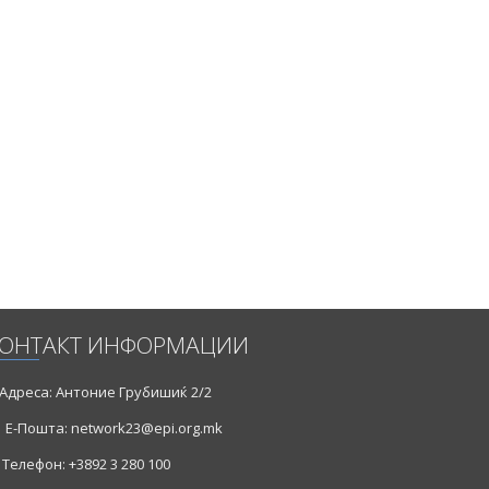
ОНТАКТ ИНФОРМАЦИИ
Адреса: Антоние Грубишиќ 2/2
Е-Пошта: network23@epi.org.mk
Телефон: +3892 3 280 100