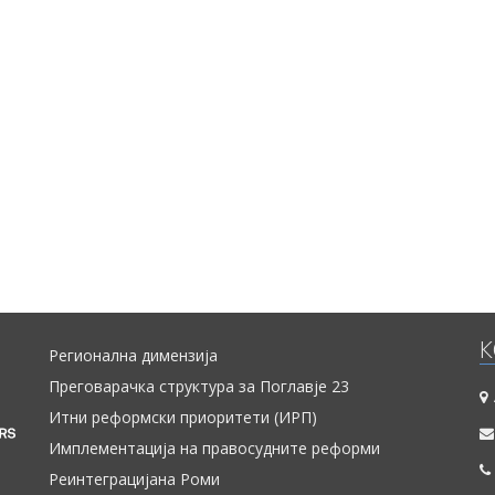
К
Регионална димензија
Преговарачка структура за Поглавје 23
Итни реформски приоритети (ИРП)
Имплементација на правосудните реформи
Реинтеграцијана Роми