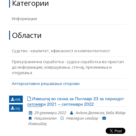
Категории
ТЕМЕЛНИ ПРАВА
Извор
Информации
ПРАВА НА ГРАЃАНИТЕ НА ЕУ
Области
Под-извор
ПРИСТАПНИ ПРЕГОВОРИ
Судство - квалитет, ефикасност и компентентност
Тип
Прекугранична соработка - судска соработка во пристап
до информации, извршувања, стечај, преземања и
Таг
спојувања
Алтернативно решавање спорови
Од Мрежа 23
Извештај во сенка за Поглавје 23 за периодот
mk
октомври 2021 – септември 2022
sq
Датум на објавување
29 декември 2022
Ангела Делевска, Беба Жагар
Национален
Невладин сектор
Извештај
Јазик