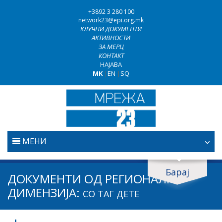
+3892 3 280 100
network23@epi.org.mk
КЛУЧНИ ДОКУМЕНТИ
АКТИВНОСТИ
ЗА МЕРЦ
КОНТАКТ
НАЈАВА
MK
|
EN
|
SQ
МЕНИ
ПОЧЕТНА
Барај
Барај документи
ДОКУМЕНТИ ОД РЕГИОНАЛНА
ПРАВОСУДСТВО
ДИМЕНЗИЈА:
Барај
СО ТАГ
ДЕТЕ
БОРБА ПРОТИВ КОРУПЦИЈАТА
Област / подрачје