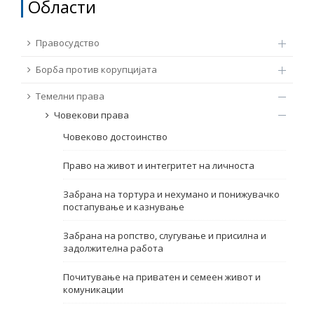
Области
ТЕМЕЛНИ ПРАВА
Извор
Правосудство
ПРАВА НА ГРАЃАНИТЕ НА ЕУ
Борба против корупцијата
Под-извор
ПРИСТАПНИ ПРЕГОВОРИ
Темелни права
Човекови права
Тип
Човеково достоинство
Таг
Право на живот и интегритет на личноста
Забрана на тортура и нехумано и понижувачко
постапување и казнување
Од Мрежа 23
Забрана на ропство, слугување и присилна и
задолжителна работа
Датум на објавување
Почитување на приватен и семеен живот и
комуникации
Јазик