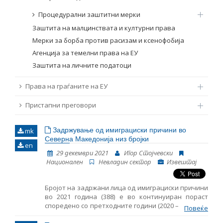
Процедурални заштитни мерки
Заштита на малцинствата и културни права
Мерки за борба против расизам и ксенофобија
Агенција за темелни права на ЕУ
Заштита на личните податоци
Права на граѓаните на ЕУ
Пристапни преговори
Задржување од имиграциски причини во
mk
Северна Македонија низ бројки
en
29 декември 2021
Игор Стојчевски
Национален
Невладин сектор
Извештај
Бројот на задржани лица од имиграциски причини
во 2021 година (388) е во континуиран пораст
споредено со претходните години (2020 – 317, 2019
Повеќе
- 225). Постои мало намалување на бројот на