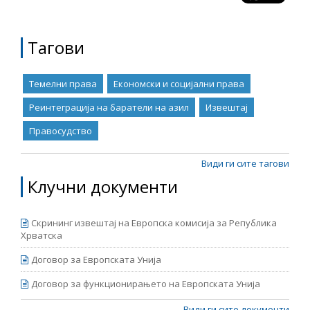
Тагови
Темелни права
Економски и социјални права
Реинтеграција на баратели на азил
Извештај
Правосудство
Види ги сите тагови
Клучни документи
Скрининг извештај на Европска комисија за Република
Хрватска
Договор за Европската Унија
Договор за функционирањето на Европската Унија
Види ги сите документи