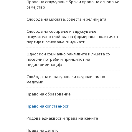
Право на склучување брак и право на основање
семејство
Име, опис или клучен збор
Слобода на мислата, совеста и религијата
Слобода на собирање и здружување,
вклучително слобода на формирање политичка
партија и основање синдикати
Однос кон социјално ранливите и лицата со
посебни потреби и принципот на
недискриминација
Слобода на изразување и плурализам во
медиуми
Право на образование
Право на сопственост
Родова еднаквост и права на жените
Права на детето