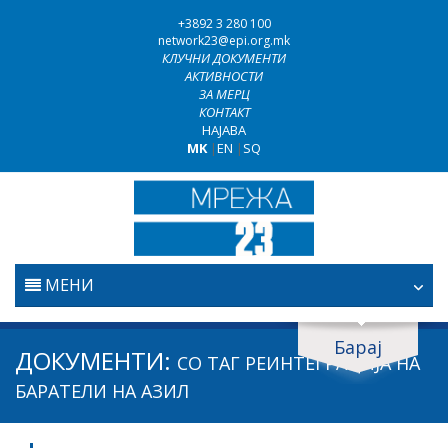
+3892 3 280 100
network23@epi.org.mk
КЛУЧНИ ДОКУМЕНТИ
АКТИВНОСТИ
ЗА МЕРЦ
КОНТАКТ
НАЈАВА
MK
|
EN
|
SQ
МЕНИ
ПОЧЕТНА
Барај
Барај документи
ДОКУМЕНТИ:
СО ТАГ
РЕИНТЕГРАЦИЈА НА
ПРАВОСУДСТВО
Барај
БАРАТЕЛИ НА АЗИЛ
БОРБА ПРОТИВ КОРУПЦИЈАТА
Област / подрачје