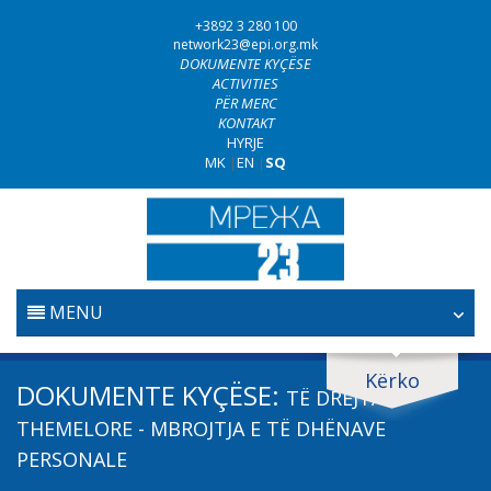
+3892 3 280 100
network23@epi.org.mk
DOKUMENTE KYÇËSE
ACTIVITIES
PËR MERC
KONTAKT
HYRJE
MK
|
EN
|
SQ
MENU
FILLESTARE
Kërko
Kërko dokumente
DOKUMENTE KYÇËSE:
TË DREJTA
GJYQËSORI
Kërko
THEMELORE - MBROJTJA E TË DHËNAVE
PERSONALE
LUFTA KUNDËR KORRUPSIONIT
Fushë / lëmi