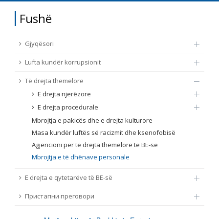
TË DREJTA THEMELORE
Fushë
Burim
E DREJTA E QYTETARËVE TË BE-SË
Gjyqësori
Nën burim
ПРИСТАПНИ ПРЕГОВОРИ
Lufta kundër korrupsionit
Të drejta themelore
Tip
E drejta njerëzore
E drejta procedurale
Tag
Mbrojtja e pakicës dhe e drejta kulturore
Masa kundër luftës së racizmit dhe ksenofobisë
Agjencioni për të drejta themelore të BE-së
Nga rrjeti 23
Mbrojtja e të dhënave personale
Data e shpalljes
E drejta e qytetarëve të BE-së
Пристапни преговори
Gjuhë