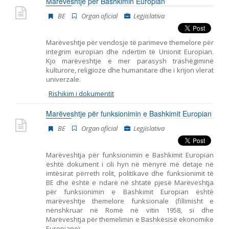
Marëveshtje për Bashkimin Europian
Emër, përshkrim ose fjalen
BE
Organ oficial
Legjislativa
Marëveshtje për vendosje të parimeve themelore për
integrim europian dhe ndërtim të Unionit Europian.
Kjo marëveshtje e mer parasysh trashëgiminë
kulturore, religjioze dhe humanitare dhe i krijon vlerat
univerzale.
Rishikim i dokumentit
Marëveshtje për funksionimin e Bashkimit Europian
BE
Organ oficial
Legjislativa
Marëveshtja për funksionimin e Bashkimit Europian
është dokument i cili hyn në mënyrë më detaje në
imtësirat përreth rolit, politikave dhe funksionimit të
BE dhe është e ndarë në shtatë pjesë Marëveshtja
për funksionimin e Bashkimit Europian është
marëveshtje themelore funksionale (fillimisht e
nënshkruar në Romë në vitin 1958, si dhe
Marëveshtja për themelimin e Bashkësisë ekonomike
Europiane)