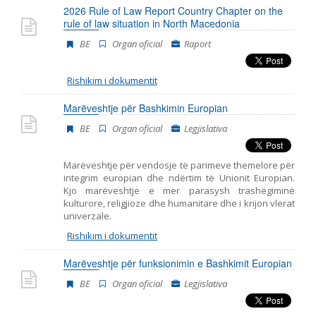
2026 Rule of Law Report Country Chapter on the
Emër, përshkrim ose fjalen
rule of law situation in North Macedonia
BE
Organ oficial
Raport
Rishikim i dokumentit
Marëveshtje për Bashkimin Europian
BE
Organ oficial
Legjislativa
Marëveshtje për vendosje të parimeve themelore për
integrim europian dhe ndërtim të Unionit Europian.
Kjo marëveshtje e mer parasysh trashëgiminë
kulturore, religjioze dhe humanitare dhe i krijon vlerat
univerzale.
Rishikim i dokumentit
Marëveshtje për funksionimin e Bashkimit Europian
BE
Organ oficial
Legjislativa