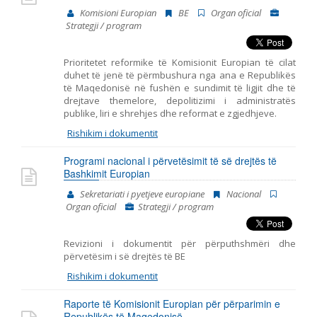
Komisioni Europian
BE
Organ oficial
Strategji / program
Prioritetet reformike të Komisionit Europian të cilat
duhet të jenë të përmbushura nga ana e Republikës
të Maqedonisë në fushën e sundimit të ligjit dhe të
drejtave themelore, depolitizimi i administratës
publike, liri e shrehjes dhe reformat e zgjedhjeve.
Rishikim i dokumentit
Programi nacional i përvetësimit të së drejtës të
Bashkimit Europian
Sekretariati i pyetjeve europiane
Nacional
Organ oficial
Strategji / program
Revizioni i dokumentit për përputhshmëri dhe
përvetësim i së drejtës të BE
Rishikim i dokumentit
Raporte të Komisionit Europian për përparimin e
Republikës të Maqedonisë