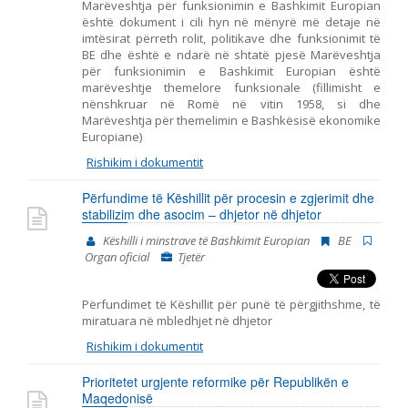
Marëveshtja për funksionimin e Bashkimit Europian
është dokument i cili hyn në mënyrë më detaje në
imtësirat përreth rolit, politikave dhe funksionimit të
BE dhe është e ndarë në shtatë pjesë Marëveshtja
për funksionimin e Bashkimit Europian është
marëveshtje themelore funksionale (fillimisht e
nënshkruar në Romë në vitin 1958, si dhe
Marëveshtja për themelimin e Bashkësisë ekonomike
Europiane)
Rishikim i dokumentit
Përfundime të Këshillit për procesin e zgjerimit dhe
stabilizim dhe asocim – dhjetor në dhjetor
Këshilli i minstrave të Bashkimit Europian
BE
Organ oficial
Tjetër
Përfundimet të Këshillit për punë të përgjithshme, të
miratuara në mbledhjet në dhjetor
Rishikim i dokumentit
Prioritetet urgjente reformike për Republikën e
Maqedonisë