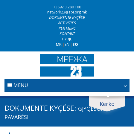
+3892 3 280 100
network23@epi.org.mk
DOKUMENTE KYÇËSE
ACTIVITIES
PËR MERC
KONTAKT
HYRJE
MK
|
EN
|
SQ
MENU
FILLESTARE
Kërko
Kërko dokumente
DOKUMENTE KYÇËSE:
GJYQËSORI -
GJYQËSORI
Kërko
PAVARËSI
LUFTA KUNDËR KORRUPSIONIT
Fushë / lëmi