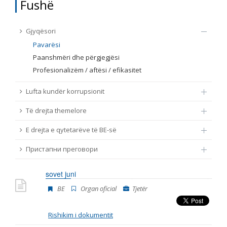
Fushë
TË DREJTA THEMELORE
Burim
Gjyqësori
E DREJTA E QYTETARËVE TË BE-SË
Pavarësi
Paanshmëri dhe përgjegjësi
Nën burim
ПРИСТАПНИ ПРЕГОВОРИ
Profesionalizëm / aftësi / efikasitet
Tip
Lufta kundër korrupsionit
Të drejta themelore
Tag
E drejta e qytetarëve të BE-së
Пристапни преговори
Nga rrjeti 23
sovet juni
Data e shpalljes
BE
Organ oficial
Tjetër
Gjuhë
Rishikim i dokumentit