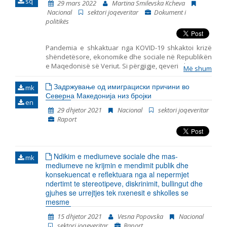
sq
29 mars 2022
Martina Smilevska Kcheva
mëparshme mbulojnë periudhat në vijim: tetor 2014 –
Nacional
sektori joqeveritar
Dokument i
korrik 2015, korrik 2015 – prill 2016, maj 2016 – janar
politikës
2018, qershor 2018 – mars 2019, prill 2019 – mars 2020
dhe prill 2020 – shtator 2021.
Pandemia e shkaktuar nga KOVID-19 shkaktoi krizë
shëndetësore, ekonomike dhe sociale në Republikën
e Maqedonisë së Veriut. Si përgjigje, qeveria ka marrë
Më shum
një sërë masash kufizuese për të parandaluar
ekspozimin e njerëzve ndaj virusit dhe ngadalësimin
Задржување од имиграциски причини во
mk
e përhapjes së tij, si dhe një sërë masash të tjera për
Северна Македонија низ бројки
en
të zbutur efektet negative të kufizimeve të
29 dhjetor 2021
Nacional
sektori joqeveritar
vendosura. Masat e marra kanë ndikuar mjaft në
Raport
kufizimin e të drejtave të qytetarëve, duke përfshirë
vendosjen e orës policore, ruajtjen e distancës
sociale, kufizimin e lëvizjes dhe grumbullimit, mbylljen
e kufijve dhe ndalimin e trafikut ajror, edukimin
Ndikim e mediumeve sociale dhe mas-
online, ndalimin e ngjarjeve fetare dhe garave
mk
mediumeve ne krijmin e mendimit publik dhe
sportive, shtyrjen e afateve procedurale në proceset
konsekuencat e reflektuara nga al nepermjet
gjyqësore, mbylljen e bizneseve jothelbësore etj.
ndertimt te stereotipeve, diskrinimit, bullingut dhe
Ndërkohë që kufizimet e tilla mbi liritë dhe të drejtat
gjuhes se urrejtjes tek nxenesit e shkolles se
mund të kenë qenë pjesërisht të nevojshme për të
mesme
kontrolluar pandeminë, shumë prej këtyre politikave
kanë qenë shumë të gjera apo është neglizhuar
15 dhjetor 2021
Vesna Popovska
Nacional
ndikimi i tyre mbi kategoritë m
sektori joqeveritar
Raport