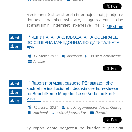
Мediumet në shtet shpesh informojnë mbi gjendjen e
dhunës bashkëmoshatare, agresivitetin dhe
stigmatizimin ndërmjet nxënësve në shkollat e
Më shum
mesme, por mungojnë hulumtime empirike për lidhjen
kauzale ndërmjet qëndrimeve të këtilla dhe burimeve
ИДНИНАТА НА СЛОБОДАТА НА СОБИРАЊЕ
mk
të ndikimeve potenciale mbi formimin e tyre. Në
ВО СЕВЕРНА МАКЕДОНИЈА ВО ДИГИТАЛНАТА
en
kontekst të ndodhive të fundit: pandemija, izolimi
ЕРА
social dhe mësimdhënia online, eventet e këtille nuk
19 nëntor 2021
Nacional
sektori joqeveritar
munguan në botën offline, që tregon se roli i
Analizë
mediumeve, në gjithë procesin, paraqet faktor të cilit
duhet ti qaset.
Raport mbi vizitat pasuese PEr situaten dhe
mk
kushtet ne institucionet ndeshkimore-korrektuese
en
ne Republiken e Maqedonise se Veriut ne korrik
2021
sq
15 nëntor 2021
Ina Xhugumanova , Arben Gudaç
Nacional
sektori joqeveritar
Raport
Ky raport është përgatitur në kuadër të projektit