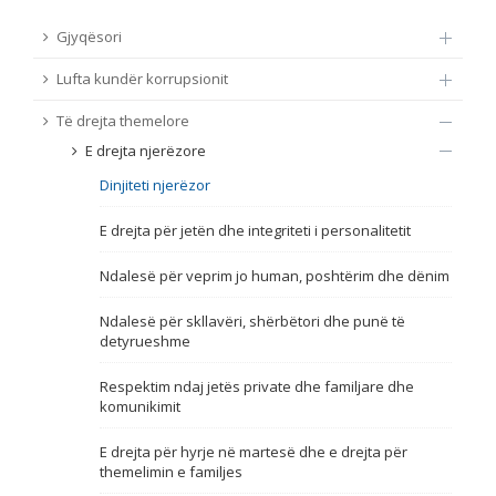
TË DREJTA THEMELORE
Gjyqësori
Burim
Lufta kundër korrupsionit
E DREJTA E QYTETARËVE TË BE-SË
Të drejta themelore
Nën burim
ПРИСТАПНИ ПРЕГОВОРИ
E drejta njerëzore
Dinjiteti njerëzor
Tip
E drejta për jetën dhe integriteti i personalitetit
Tag
Ndalesë për veprim jo human, poshtërim dhe dënim
Ndalesë për skllavëri, shërbëtori dhe punë të
Nga rrjeti 23
detyrueshme
Respektim ndaj jetës private dhe familjare dhe
Data e shpalljes
komunikimit
E drejta për hyrje në martesë dhe e drejta për
Gjuhë
themelimin e familjes