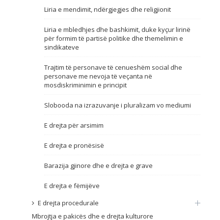
Liria e mendimit, ndërgjegjes dhe religjionit
Emër, përshkrim ose fjalen
Liria e mbledhjes dhe bashkimit, duke kyçur lirinë
për formim të partisë politike dhe themelimin e
sindikateve
Trajtim të personave të cenueshëm social dhe
personave me nevoja të veçanta në
mosdiskriminimin e principit
Slobooda na izrazuvanje i pluralizam vo mediumi
E drejta për arsimim
E drejta e pronësisë
Barazija gjinore dhe e drejta e grave
E drejta e fëmijëve
E drejta procedurale
Mbrojtja e pakicës dhe e drejta kulturore