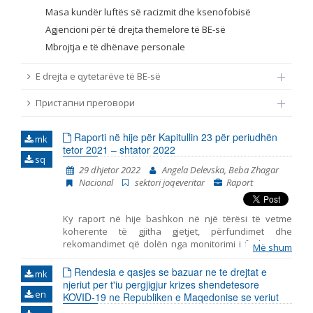
Masa kundër luftës së racizmit dhe ksenofobisë
Agjencioni për të drejta themelore të BE-së
Mbrojtja e të dhënave personale
E drejta e qytetarëve të BE-së
Пристапни преговори
Raporti në hije për Kapitullin 23 për periudhën
mk
tetor 2021 – shtator 2022
sq
29 dhjetor 2022
Angela Delevska, Beba Zhagar
Nacional
sektori joqeveritar
Raport
Ky raport në hije bashkon në një tërësi të vetme
koherente të gjitha gjetjet, përfundimet dhe
rekomandimet që dolën nga monitorimi i fushave të
Më shum
përfshira në Kapitullin 23 – Gjyqësori dhe të drejtat
themelore. Ky është raporti i shtatë i tillë i publikuar
Rendesia e qasjes se bazuar ne te drejtat e
mk
nga Instituti për Politika Evropiane (EPI) – Shkup, duke
njeriut per t'iu pergjigjur krizes shendetesore
en
marrë parasysh komentet dhe opinionet e
KOVID-19 ne Republiken e Maqedonise se veriut
organizatave joqeveritare. Gjashtë periudhat e