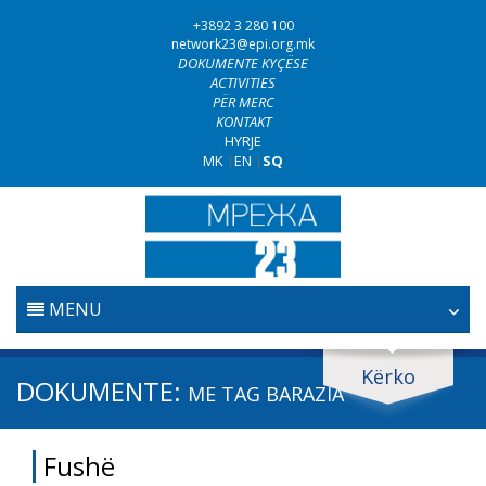
+3892 3 280 100
network23@epi.org.mk
DOKUMENTE KYÇËSE
ACTIVITIES
PËR MERC
KONTAKT
HYRJE
MK
|
EN
|
SQ
MENU
FILLESTARE
Kërko
Kërko dokumente
DOKUMENTE:
ME TAG
BARAZIA
GJYQËSORI
Kërko
Fushë
LUFTA KUNDËR KORRUPSIONIT
Fushë / lëmi