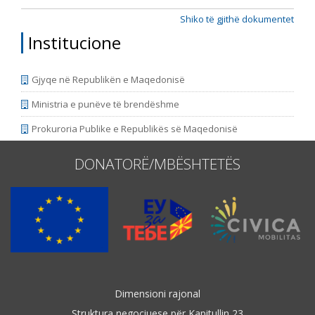
Shiko të gjithë dokumentet
Institucione
Gjyqe në Republikën e Maqedonisë
Ministria e punëve të brendëshme
Prokuroria Publike e Republikës së Maqedonisë
DONATORË/MBËSHTETËS
Dimensioni rajonal
Struktura negociuese për Kapitullin 23