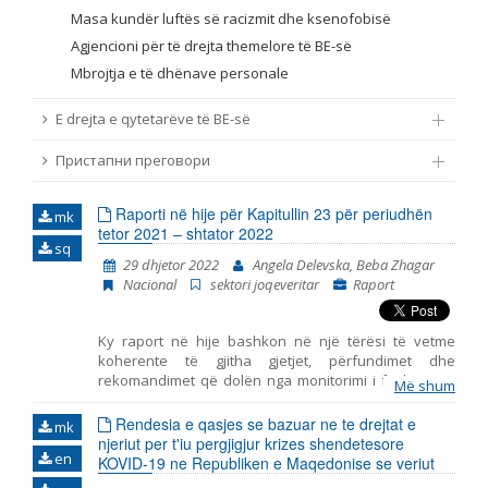
Masa kundër luftës së racizmit dhe ksenofobisë
Agjencioni për të drejta themelore të BE-së
Mbrojtja e të dhënave personale
E drejta e qytetarëve të BE-së
Пристапни преговори
Raporti në hije për Kapitullin 23 për periudhën
mk
tetor 2021 – shtator 2022
sq
29 dhjetor 2022
Angela Delevska, Beba Zhagar
Nacional
sektori joqeveritar
Raport
Ky raport në hije bashkon në një tërësi të vetme
koherente të gjitha gjetjet, përfundimet dhe
rekomandimet që dolën nga monitorimi i fushave të
Më shum
përfshira në Kapitullin 23 – Gjyqësori dhe të drejtat
themelore. Ky është raporti i shtatë i tillë i publikuar
Rendesia e qasjes se bazuar ne te drejtat e
mk
nga Instituti për Politika Evropiane (EPI) – Shkup, duke
njeriut per t'iu pergjigjur krizes shendetesore
en
marrë parasysh komentet dhe opinionet e
KOVID-19 ne Republiken e Maqedonise se veriut
organizatave joqeveritare. Gjashtë periudhat e