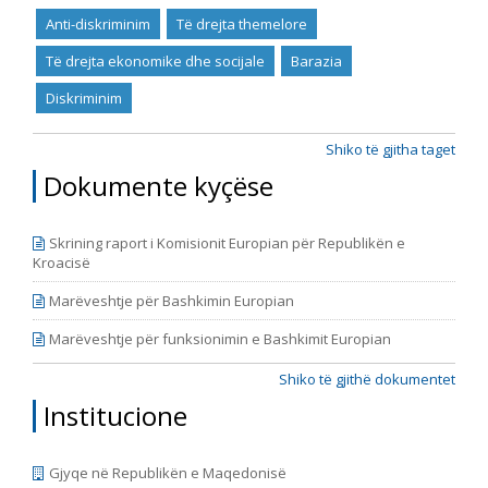
2017, dhe - periudha nga zgjedhja e Qeverisë së re
Anti-diskriminim
Të drejta themelore
deri në fund të muajit janar të vitit 2018. Raporti i
prezanton ngjarjet kryesore në periudhën e
Të drejta ekonomike dhe socijale
Barazia
analizuar dhe jep rekomandime për politikat në
secilën fushën të Kapitullit 23. Për analizë të detajuar
Diskriminim
të të gjitha fushave, ju lutemi shiheni Raportin në hije.
Shadow Report.
Shiko të gjitha taget
Dokumente kyçëse
Skrining raport i Komisionit Europian për Republikën e
Kroacisë
Marëveshtje për Bashkimin Europian
Marëveshtje për funksionimin e Bashkimit Europian
Shiko të gjithë dokumentet
Institucione
Gjyqe në Republikën e Maqedonisë