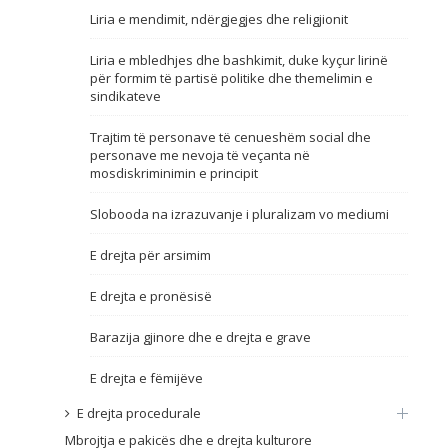
Liria e mendimit, ndërgjegjes dhe religjionit
Emër, përshkrim ose fjalen
Liria e mbledhjes dhe bashkimit, duke kyçur lirinë
për formim të partisë politike dhe themelimin e
sindikateve
Trajtim të personave të cenueshëm social dhe
personave me nevoja të veçanta në
mosdiskriminimin e principit
Slobooda na izrazuvanje i pluralizam vo mediumi
E drejta për arsimim
E drejta e pronësisë
Barazija gjinore dhe e drejta e grave
E drejta e fëmijëve
E drejta procedurale
Mbrojtja e pakicës dhe e drejta kulturore