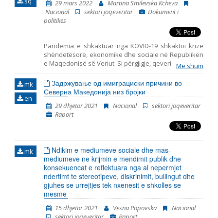
sq
29 mars 2022
Martina Smilevska Kcheva
mëparshme mbulojnë periudhat në vijim: tetor 2014 –
Nacional
sektori joqeveritar
Dokument i
korrik 2015, korrik 2015 – prill 2016, maj 2016 – janar
politikës
2018, qershor 2018 – mars 2019, prill 2019 – mars 2020
dhe prill 2020 – shtator 2021.
Pandemia e shkaktuar nga KOVID-19 shkaktoi krizë
shëndetësore, ekonomike dhe sociale në Republikën
e Maqedonisë së Veriut. Si përgjigje, qeveria ka marrë
Më shum
një sërë masash kufizuese për të parandaluar
ekspozimin e njerëzve ndaj virusit dhe ngadalësimin
Задржување од имиграциски причини во
mk
e përhapjes së tij, si dhe një sërë masash të tjera për
Северна Македонија низ бројки
en
të zbutur efektet negative të kufizimeve të
29 dhjetor 2021
Nacional
sektori joqeveritar
vendosura. Masat e marra kanë ndikuar mjaft në
Raport
kufizimin e të drejtave të qytetarëve, duke përfshirë
vendosjen e orës policore, ruajtjen e distancës
sociale, kufizimin e lëvizjes dhe grumbullimit, mbylljen
e kufijve dhe ndalimin e trafikut ajror, edukimin
Ndikim e mediumeve sociale dhe mas-
online, ndalimin e ngjarjeve fetare dhe garave
mk
mediumeve ne krijmin e mendimit publik dhe
sportive, shtyrjen e afateve procedurale në proceset
konsekuencat e reflektuara nga al nepermjet
gjyqësore, mbylljen e bizneseve jothelbësore etj.
ndertimt te stereotipeve, diskrinimit, bullingut dhe
Ndërkohë që kufizimet e tilla mbi liritë dhe të drejtat
gjuhes se urrejtjes tek nxenesit e shkolles se
mund të kenë qenë pjesërisht të nevojshme për të
mesme
kontrolluar pandeminë, shumë prej këtyre politikave
kanë qenë shumë të gjera apo është neglizhuar
15 dhjetor 2021
Vesna Popovska
Nacional
ndikimi i tyre mbi kategoritë m
sektori joqeveritar
Raport