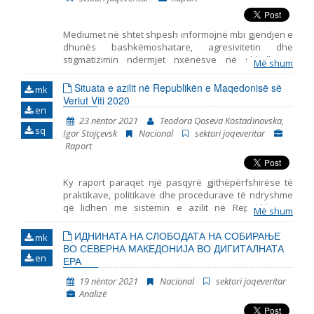
Мediumet në shtet shpesh informojnë mbi gjendjen e
dhunës bashkëmoshatare, agresivitetin dhe
stigmatizimin ndërmjet nxënësve në shkollat e
Më shum
mesme, por mungojnë hulumtime empirike për lidhjen
kauzale ndërmjet qëndrimeve të këtilla dhe burimeve
Situata e azilit në Republikën e Maqedonisë së
mk
të ndikimeve potenciale mbi formimin e tyre. Në
Veriut Viti 2020
en
kontekst të ndodhive të fundit: pandemija, izolimi
23 nëntor 2021
Teodora Qoseva Kostadinovska,
social dhe mësimdhënia online, eventet e këtille nuk
sq
Igor Stojçevsk
Nacional
sektori joqeveritar
munguan në botën offline, që tregon se roli i
Raport
mediumeve, në gjithë procesin, paraqet faktor të cilit
duhet ti qaset.
Ky raport paraqet një pasqyrë gjithëpërfshirëse të
praktikave, politikave dhe procedurave të ndryshme
që lidhen me sistemin e azilit në Republikën e
Më shum
Maqedonisë së Veriut në vitin 2020.Raporti i potencon
sfidat kryesore me të cilat përballen azilkërkuesit dhe
ИДНИНАТА НА СЛОБОДАТА НА СОБИРАЊЕ
mk
refugjatët gjatë procedurës së azilit dhe gjatë
ВО СЕВЕРНА МАКЕДОНИЈА ВО ДИГИТАЛНАТА
en
ushtrimit të të drejtave të tjera. Gjatë përgatitjes së
ЕРА
këtij dokumenti u përdorën: a) të dhënat e marra gjatë
19 nëntor 2021
Nacional
sektori joqeveritar
përfaqësimit të azilkërkuesve, refugjatëve dhe
Analizë
emigrantëve, personave nën mbrojtje plotësuese
(subsidiare) dhe refugjatëve të njohur në Republikën