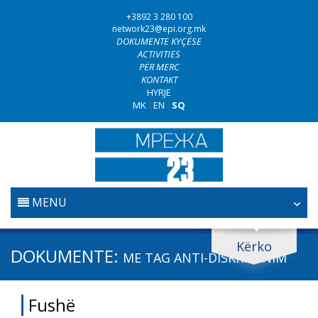
+3892 3 280 100
network23@epi.org.mk
DOKUMENTE KYÇËSE
ACTIVITIES
PËR MERC
KONTAKT
HYRJE
MK
|
EN
|
SQ
MENU
FILLESTARE
Kërko
Kërko dokumente
DOKUMENTE:
ME TAG
ANTI-DISKRIMINIM
GJYQËSORI
Kërko
Fushë
LUFTA KUNDËR KORRUPSIONIT
Fushë / lëmi