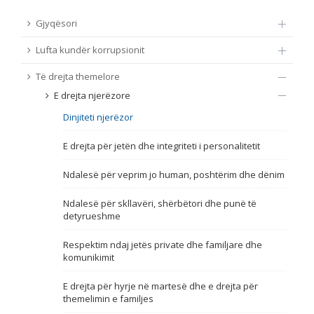
TË DREJTA THEMELORE
Gjyqësori
Burim
Lufta kundër korrupsionit
E DREJTA E QYTETARËVE TË BE-SË
Të drejta themelore
Nën burim
ПРИСТАПНИ ПРЕГОВОРИ
E drejta njerëzore
Dinjiteti njerëzor
Tip
E drejta për jetën dhe integriteti i personalitetit
Tag
Ndalesë për veprim jo human, poshtërim dhe dënim
Ndalesë për skllavëri, shërbëtori dhe punë të
Nga rrjeti 23
detyrueshme
Respektim ndaj jetës private dhe familjare dhe
Data e shpalljes
komunikimit
E drejta për hyrje në martesë dhe e drejta për
Gjuhë
themelimin e familjes