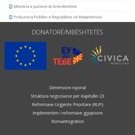
Ministria e punëve të brendëshme
Prokuroria Publike e Republikës së Maqedonisë
DONATORË/MBËSHTETËS
Dimensioni rajonal
Struktura negociuese për Kapitullin 23
Reformave Urgjente Prioritare (RUP)
Implementim i reformave gjyqësore
Romaintegration