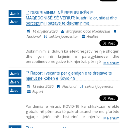
e Maqedonisë së Veriut, b) të dhënat e marra gjatë
monitorimit të situatës dhe veprimit nga ana e
DISKRIMINIMI NË REPUBLIKËN E
autoriteteve me refugjatët dhe emigrantët në qendrat
mk
MAQEDONISË SË VERIUT: kuadri ligjor, sfidat dhe
e transitit, ku ShJRM ka zyra në dispozicion, dhe c) të
sq
perceptimi i bazave të diskriminimit
dhënat e marra gjatë prezencës në zyrë në Qendrën
e Pranimit për Azilkërkuesit në Shkup. Për më tepër,
14 dhjetor 2020
Margarita Caca Nikollovska
për qëllimet e këtij raporti, u siguruan informata me
Nacional
sektori joqeveritar
Analizë
karakter publik dhe u përdorën raporte dhe literaturë
e shum
Diskriminimi si dukuri ka efekt negativ në një shoqëri
dhe çon në krijimin e paragjykimeve dhe
perceptimeve negative tek njerëzit për një gjendje të
Më shum
caktuar, me ç’rast diversiteti perceptohet më shumë si
problem sesa si përfitim. Qëllimi i përgjithshëm në
Raport i veçantë për gjendjen e të drejtave të
mk
luftën kundër diskriminimit konsiston me mundësinë
njeriut në kohën e Kovid-19
en
e qasjes së barabartë dhe të drejtë në mundësitë që i
13 tetor 2020
Nacional
sektori joqeveritar
ofron një shoqëri. Kjo analizë ka për qëllim ta
sq
Raport
pasqyrojë gjendjen e diskriminimit në Republikën e
Maqedonisë së Veriut përmes retrospektivës të
rendit kushtetues dhe kuadrit ligjor deri në problemet
Pandemia e virusit KOVID-19 ka shkaktuar efekte
që kanë të bëjnë me shfuqizimin e Ligjit për
globale në përmasa të pakrahasueshme me çfarëdo
parandalimin dhe mbrojtjen nga diskriminimi dhe
ngjarje tjetër në historinë e njerëzimit. Kriza
miratimin e ligjit të ri në tetor të vitit 2020. Periudha
Më shum
shëndetësore në rritje të shpejtë, e cila i ka goditur
kohore në të cilën nuk ekzistonte rregullimi ligjor i
pothuajse të gjitha vendet në botë, po shkakton