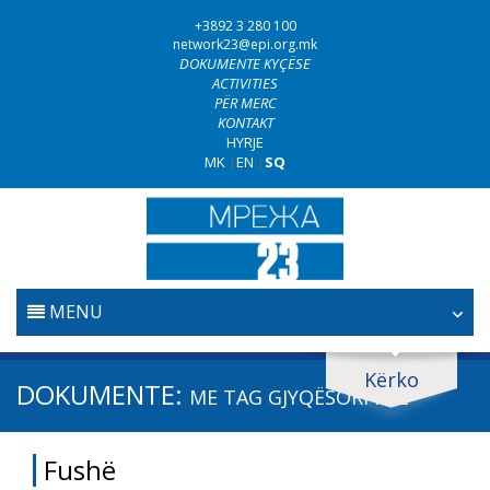
+3892 3 280 100
network23@epi.org.mk
DOKUMENTE KYÇËSE
ACTIVITIES
PËR MERC
KONTAKT
HYRJE
MK
|
EN
|
SQ
MENU
FILLESTARE
Kërko
Kërko dokumente
DOKUMENTE:
ME TAG
GJYQËSORI I BE
GJYQËSORI
Kërko
Fushë
LUFTA KUNDËR KORRUPSIONIT
Fushë / lëmi