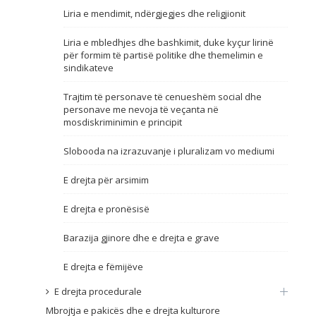
Liria e mendimit, ndërgjegjes dhe religjionit
Emër, përshkrim ose fjalen
Liria e mbledhjes dhe bashkimit, duke kyçur lirinë
për formim të partisë politike dhe themelimin e
sindikateve
Trajtim të personave të cenueshëm social dhe
personave me nevoja të veçanta në
mosdiskriminimin e principit
Slobooda na izrazuvanje i pluralizam vo mediumi
E drejta për arsimim
E drejta e pronësisë
Barazija gjinore dhe e drejta e grave
E drejta e fëmijëve
E drejta procedurale
Mbrojtja e pakicës dhe e drejta kulturore