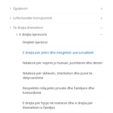
TË DREJTA THEMELORE
Gjyqësori
Burim
Lufta kundër korrupsionit
E DREJTA E QYTETARËVE TË BE-SË
Të drejta themelore
Nën burim
ПРИСТАПНИ ПРЕГОВОРИ
E drejta njerëzore
Dinjiteti njerëzor
Tip
E drejta për jetën dhe integriteti i personalitetit
Tag
Ndalesë për veprim jo human, poshtërim dhe dënim
Ndalesë për skllavëri, shërbëtori dhe punë të
Nga rrjeti 23
detyrueshme
Respektim ndaj jetës private dhe familjare dhe
Data e shpalljes
komunikimit
E drejta për hyrje në martesë dhe e drejta për
Gjuhë
themelimin e familjes