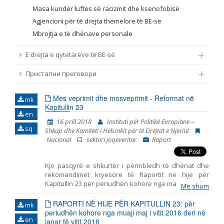
Masa kundër luftës së racizmit dhe ksenofobisë
Agjencioni për të drejta themelore të BE-së
Mbrojtja e të dhënave personale
E drejta e qytetarëve të BE-së
Пристапни преговори
Mes veprimit dhe mosveprimit - Reformat në
mk
Kapitullin 23
en
16 prill 2018
Instituti për Politikë Evropiane –
sq
Shkup dhe Komiteti i Helsinkit për të Drejtat e Njeriut
Nacional
sektori joqeveritar
Raport
Kjo pasqyrë e shkurtër i përmbledh të dhënat dhe
rekomandimet kryesore të Raportit në hije për
Kapitullin 23 për periudhën kohore nga maji 2016 deri
Më shum
në janar të vitit 2018. I hartuar nga Instituti për Politikë
Evropiane – Shkup dhe Komiteti i Helsinkit për të
RAPORTI NË HIJE PËR KAPITULLIN 23: për
mk
Drejtat e Njeriut. Pasqyra përfshin tri periudha të
periudhën kohore nga muaji maj i vitit 2016 deri në
en
ndryshme: - periudha para zgjedhjeve të
janar të vitit 2018