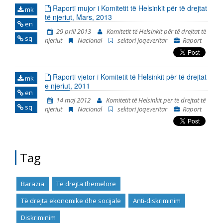
Raporti mujor i Komitetit të Helsinkit për të drejtat
mk
të njeriut, Mars, 2013
en
29 prill 2013
Komitetit të Helsinkit për të drejtat të
sq
njeriut
Nacional
sektori joqeveritar
Raport
Raporti vjetor i Komitetit të Helsinkit për të drejtat
mk
e njeriut, 2011
en
14 maj 2012
Komitetit të Helsinkit për të drejtat të
sq
njeriut
Nacional
sektori joqeveritar
Raport
Tag
Barazia
Të drejta themelore
Të drejta ekonomike dhe socijale
Anti-diskriminim
Diskriminim