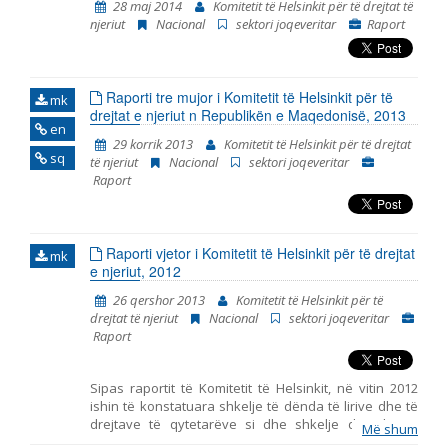
28 maj 2014
Komitetit të Helsinkit për të drejtat të
koherente të gjitha konstatimet, konkluzionet dhe
njeriut
Nacional
sektori joqeveritar
Raport
rekomandimet, të cilat rezultuan nga monitorimi i
fushave të strukturuara në Kapitullin 23 –
Jurisprudenca dhe të drejtat themelore. Në të vërtetë,
ky është Raporti i tretë në hije të cilin e publikon “Rrjeti
Raporti tre mujor i Komitetit të Helsinkit për të
23”. Dy raportet paraprakë kishin të bëjnë me
mk
drejtat e njeriut n Republikën e Maqedonisë, 2013
periudhën kohore tetor 2014 - korrik 2015 dhe korrik
en
2015 – prill 2016. Raporti e përfshinë periudhën
29 korrik 2013
Komitetit të Helsinkit për të drejtat
kohore nga fillimi i muajit maj të vitit 2016,
sq
të njeriut
Nacional
sektori joqeveritar
përfundimisht me fundin e muajit janar të vitit 2018.
Raport
Periudha e përfshirjes së Raportit është vazhduar, në
mënyrë që korrespondoj me ciklin e ri të raporteve t
Raporti vjetor i Komitetit të Helsinkit për të drejtat
mk
e njeriut, 2012
26 qershor 2013
Komitetit të Helsinkit për të
drejtat të njeriut
Nacional
sektori joqeveritar
Raport
Sipas raportit të Komitetit të Helsinkit, në vitin 2012
ishin të konstatuara shkelje të dënda të lirive dhe të
drejtave të qytetarëve si dhe shkelje drastike të
Më shum
principit të sundimit të ligjit dhe të shtetit të drejtë.