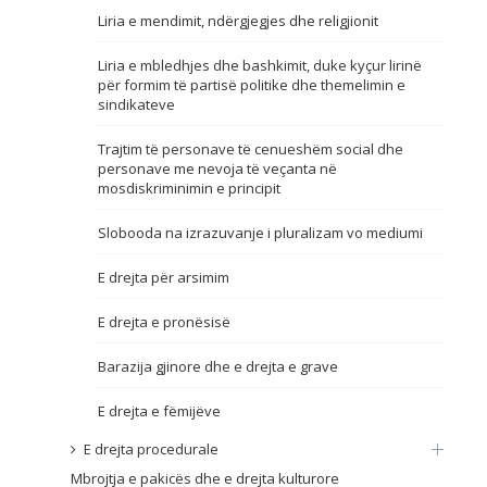
Liria e mendimit, ndërgjegjes dhe religjionit
Emër, përshkrim ose fjalen
Liria e mbledhjes dhe bashkimit, duke kyçur lirinë
për formim të partisë politike dhe themelimin e
sindikateve
Trajtim të personave të cenueshëm social dhe
personave me nevoja të veçanta në
mosdiskriminimin e principit
Slobooda na izrazuvanje i pluralizam vo mediumi
E drejta për arsimim
E drejta e pronësisë
Barazija gjinore dhe e drejta e grave
E drejta e fëmijëve
E drejta procedurale
Mbrojtja e pakicës dhe e drejta kulturore