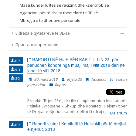
Masa kundër luftës së racizmit dhe ksenofobisë
Agjencioni për të drejta themelore të BE-së
Mbrojtja e të dhënave personale
E drejta e qytetarëve të BE-së
Пристапни преговори
RAPORTI NË HIJE PËR KAPITULLIN 23: për
mk
periudhën kohore nga muaji maj i vitit 2016 deri në
en
janar të vitit 2018
sq
30 mars 2018
Rrjeta 23
Nacional
sektori
joqeveritar
Raport
Projekti “Rrjeti 23+”, të cilin e implementon Instituti për
Politikë Evropiane – Shkup dhe Komiteti i Helsinkit për
të Drejtat e Njeriut, ka për qëllim t’i ofroj një kontribut
Më shum
të strukturuar shoqërisë civile në monitorimin dhe
vlerësimin e politikave të përfshira me Kapitullin 23
Raporti vjetor i Komitetit të Helsinkit për të drejtat
mk
nga aderimi në BE – Jurisprudenca dhe të drejtat
e njeriut, 2013
themelore. Ky raport i bashkon në një tërësi të vetme