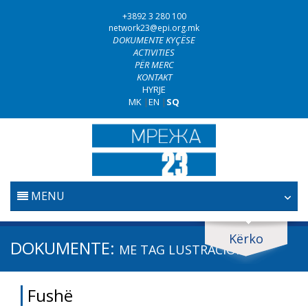
+3892 3 280 100
network23@epi.org.mk
DOKUMENTE KYÇËSE
ACTIVITIES
PËR MERC
KONTAKT
HYRJE
MK
|
EN
|
SQ
MENU
FILLESTARE
Kërko
Kërko dokumente
DOKUMENTE:
ME TAG
LUSTRACIONI
GJYQËSORI
Kërko
Fushë
LUFTA KUNDËR KORRUPSIONIT
Fushë / lëmi