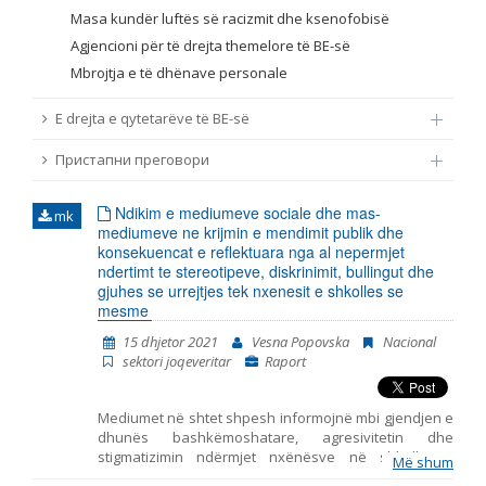
Masa kundër luftës së racizmit dhe ksenofobisë
Agjencioni për të drejta themelore të BE-së
Mbrojtja e të dhënave personale
E drejta e qytetarëve të BE-së
Пристапни преговори
Ndikim e mediumeve sociale dhe mas-
mk
mediumeve ne krijmin e mendimit publik dhe
konsekuencat e reflektuara nga al nepermjet
ndertimt te stereotipeve, diskrinimit, bullingut dhe
gjuhes se urrejtjes tek nxenesit e shkolles se
mesme
15 dhjetor 2021
Vesna Popovska
Nacional
sektori joqeveritar
Raport
Мediumet në shtet shpesh informojnë mbi gjendjen e
dhunës bashkëmoshatare, agresivitetin dhe
stigmatizimin ndërmjet nxënësve në shkollat e
Më shum
mesme, por mungojnë hulumtime empirike për lidhjen