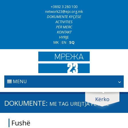
+3892 3 280 100
network23@epi.org.mk
DOKUMENTE KYÇËSE
ACTIVITIES
PËR MERC
KONTAKT
HYRJE
MK
|
EN
|
SQ
MENU
FILLESTARE
Kërko
Kërko dokumente
DOKUMENTE:
ME TAG
UREJTJA FETARE
GJYQËSORI
Kërko
Fushë
LUFTA KUNDËR KORRUPSIONIT
Fushë / lëmi