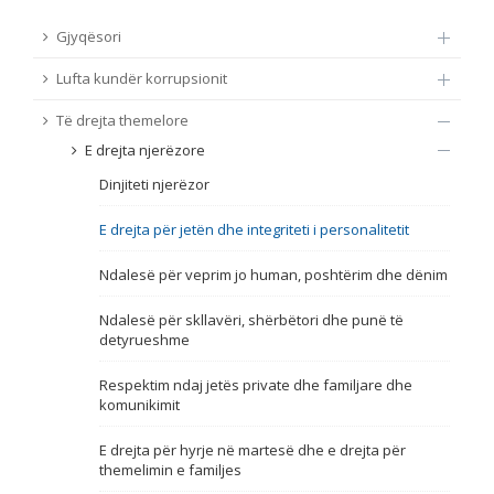
TË DREJTA THEMELORE
Gjyqësori
Burim
Lufta kundër korrupsionit
E DREJTA E QYTETARËVE TË BE-SË
Të drejta themelore
Nën burim
ПРИСТАПНИ ПРЕГОВОРИ
E drejta njerëzore
Dinjiteti njerëzor
Tip
E drejta për jetën dhe integriteti i personalitetit
Tag
Ndalesë për veprim jo human, poshtërim dhe dënim
Ndalesë për skllavëri, shërbëtori dhe punë të
Nga rrjeti 23
detyrueshme
Respektim ndaj jetës private dhe familjare dhe
Data e shpalljes
komunikimit
E drejta për hyrje në martesë dhe e drejta për
Gjuhë
themelimin e familjes