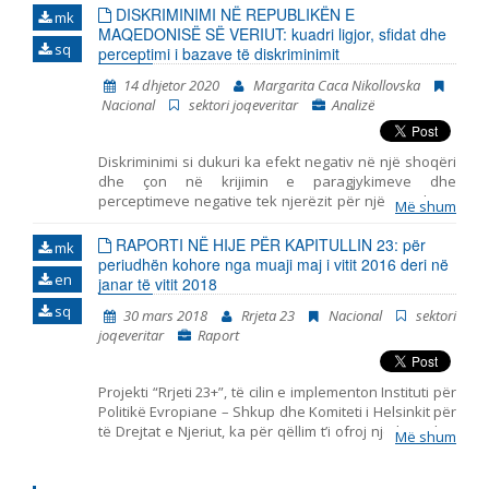
kauzale ndërmjet qëndrimeve të këtilla dhe burimeve
DISKRIMINIMI NË REPUBLIKËN E
mk
të ndikimeve potenciale mbi formimin e tyre. Në
MAQEDONISË SË VERIUT: kuadri ligjor, sfidat dhe
sq
kontekst të ndodhive të fundit: pandemija, izolimi
perceptimi i bazave të diskriminimit
social dhe mësimdhënia online, eventet e këtille nuk
14 dhjetor 2020
Margarita Caca Nikollovska
munguan në botën offline, që tregon se roli i
Nacional
sektori joqeveritar
Analizë
mediumeve, në gjithë procesin, paraqet faktor të cilit
duhet ti qaset.
Diskriminimi si dukuri ka efekt negativ në një shoqëri
dhe çon në krijimin e paragjykimeve dhe
perceptimeve negative tek njerëzit për një gjendje të
Më shum
caktuar, me ç’rast diversiteti perceptohet më shumë si
problem sesa si përfitim. Qëllimi i përgjithshëm në
RAPORTI NË HIJE PËR KAPITULLIN 23: për
mk
luftën kundër diskriminimit konsiston me mundësinë
periudhën kohore nga muaji maj i vitit 2016 deri në
en
e qasjes së barabartë dhe të drejtë në mundësitë që i
janar të vitit 2018
ofron një shoqëri. Kjo analizë ka për qëllim ta
sq
30 mars 2018
Rrjeta 23
Nacional
sektori
pasqyrojë gjendjen e diskriminimit në Republikën e
joqeveritar
Raport
Maqedonisë së Veriut përmes retrospektivës të
rendit kushtetues dhe kuadrit ligjor deri në problemet
që kanë të bëjnë me shfuqizimin e Ligjit për
Projekti “Rrjeti 23+”, të cilin e implementon Instituti për
parandalimin dhe mbrojtjen nga diskriminimi dhe
Politikë Evropiane – Shkup dhe Komiteti i Helsinkit për
miratimin e ligjit të ri në tetor të vitit 2020. Periudha
të Drejtat e Njeriut, ka për qëllim t’i ofroj një kontribut
kohore në të cilën nuk ekzistonte rregullimi ligjor i
Më shum
të strukturuar shoqërisë civile në monitorimin dhe
diskriminimit, në kuptimin e ligjit lex specialis, ishte një
vlerësimin e politikave të përfshira me Kapitullin 23
shkas i mirë t’i jepet mundësi zbatimit të