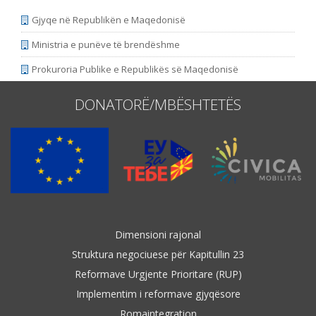
Gjyqe në Republikën e Maqedonisë
Ministria e punëve të brendëshme
Prokuroria Publike e Republikës së Maqedonisë
DONATORË/MBËSHTETËS
Dimensioni rajonal
Struktura negociuese për Kapitullin 23
Reformave Urgjente Prioritare (RUP)
Implementim i reformave gjyqësore
Romaintegration