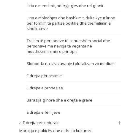
Liria e mendimit, ndërgjegjes dhe religjionit
Emër, përshkrim ose fjalen
Liria e mbledhjes dhe bashkimit, duke kyçur lirinë
për formim të partisë politike dhe themelimin e
sindikateve
Trajtim të personave të cenueshëm social dhe
personave me nevoja të veçanta në
mosdiskriminimin e principit
Slobooda na izrazuvanje i pluralizam vo mediumi
E drejta për arsimim
E drejta e pronësisë
Barazija gjinore dhe e drejta e grave
E drejta e fëmijëve
E drejta procedurale
Mbrojtja e pakicës dhe e drejta kulturore