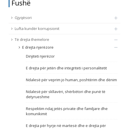
Fushë
TË DREJTA THEMELORE
Burim
Gjyqësori
E DREJTA E QYTETARËVE TË BE-SË
Lufta kundër korrupsionit
Nën burim
ПРИСТАПНИ ПРЕГОВОРИ
Të drejta themelore
E drejta njerëzore
Tip
Dinjiteti njerëzor
Tag
E drejta për jetën dhe integriteti i personalitetit
Ndalesë për veprim jo human, poshtërim dhe dënim
Nga rrjeti 23
Ndalesë për skllavëri, shërbëtori dhe punë të
detyrueshme
Data e shpalljes
Respektim ndaj jetës private dhe familjare dhe
komunikimit
Gjuhë
E drejta për hyrje në martesë dhe e drejta për