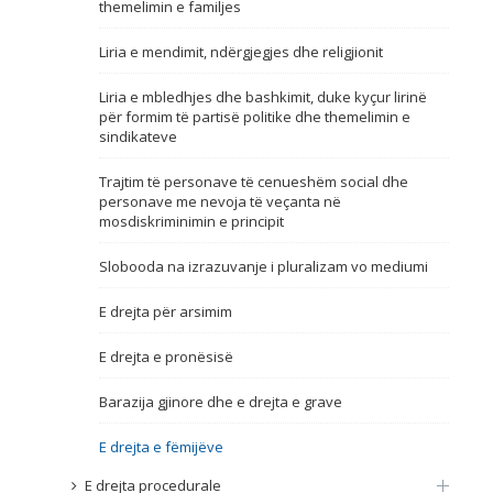
themelimin e familjes
Emër, përshkrim ose fjalen
Liria e mendimit, ndërgjegjes dhe religjionit
Liria e mbledhjes dhe bashkimit, duke kyçur lirinë
për formim të partisë politike dhe themelimin e
sindikateve
Trajtim të personave të cenueshëm social dhe
personave me nevoja të veçanta në
mosdiskriminimin e principit
Slobooda na izrazuvanje i pluralizam vo mediumi
E drejta për arsimim
E drejta e pronësisë
Barazija gjinore dhe e drejta e grave
E drejta e fëmijëve
E drejta procedurale