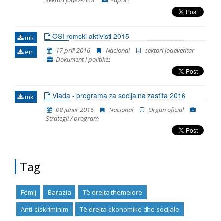
sektori joqeveritar
Raport
OSI romski aktivisti 2015
mk
17 prill 2016
Nacional
sektori joqeveritar
en
Dokument i politikës
Vlada - programa za socijalna zastita 2016
mk
08 janar 2016
Nacional
Organ oficial
Strategji / program
Tag
Fëmij
Barazia
Të drejta themelore
Anti-diskriminim
Të drejta ekonomike dhe socijale