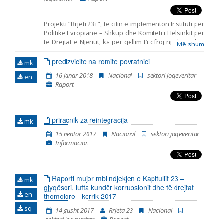
Projekti “Rrjeti 23+”, të cilin e implementon Instituti për
Politikë Evropiane – Shkup dhe Komiteti i Helsinkit për
të Drejtat e Njeriut, ka për qëllim t’i ofroj një kontribut
Më shum
të strukturuar shoqërisë civile në monitorimin dhe
vlerësimin e politikave të përfshira me Kapitullin 23
predizvicite na romite povratnici
mk
nga aderimi në BE – Jurisprudenca dhe të drejtat
16 janar 2018
Nacional
sektori joqeveritar
en
themelore. Ky raport i bashkon në një tërësi të vetme
Raport
koherente të gjitha konstatimet, konkluzionet dhe
rekomandimet, të cilat rezultuan nga monitorimi i
fushave të strukturuara në Kapitullin 23 –
Jurisprudenca dhe të drejtat themelore. Në të vërtetë,
priracnik za reintegracija
ky është Raporti i tretë në hije të cilin e publikon “Rrjeti
mk
23”. Dy raportet paraprakë kishin të bëjnë me
15 nëntor 2017
Nacional
sektori joqeveritar
periudhën kohore tetor 2014 - korrik 2015 dhe korrik
Informacion
2015 – prill 2016. Raporti e përfshinë periudhën
kohore nga fillimi i muajit maj të vitit 2016,
përfundimisht me fundin e muajit janar të vitit 2018.
Periudha e përfshirjes së Raportit është vazhduar, në
Raporti mujor mbi ndjekjen e Kapitullit 23 –
mk
mënyrë që korrespondoj me ciklin e ri të raporteve t
gjyqësori, lufta kundër korrupsionit dhe të drejtat
en
themelore - korrik 2017
sq
14 gusht 2017
Rrjeta 23
Nacional