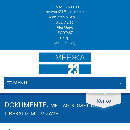
+3892 3 280 100
network23@epi.org.mk
DOKUMENTE KYÇËSE
ACTIVITIES
PËR MERC
KONTAKT
HYRJE
MK
|
EN
|
SQ
MENU
FILLESTARE
Kërko
Kërko dokumente
DOKUMENTE:
ME TAG
ROMËT DHE
GJYQËSORI
Kërko
LIBERALIZIMI I VIZAVE
LUFTA KUNDËR KORRUPSIONIT
Fushë / lëmi