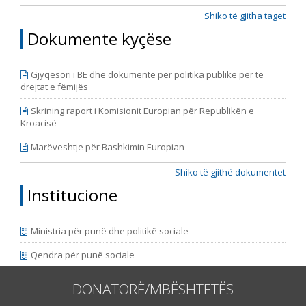
Shiko të gjitha taget
Dokumente kyçëse
Gjyqësori i BE dhe dokumente për politika publike për të
drejtat e fëmijës
Skrining raport i Komisionit Europian për Republikën e
Kroacisë
Marëveshtje për Bashkimin Europian
Shiko të gjithë dokumentet
Institucione
Ministria për punë dhe politikë sociale
Qendra për punë sociale
DONATORË/MBËSHTETËS