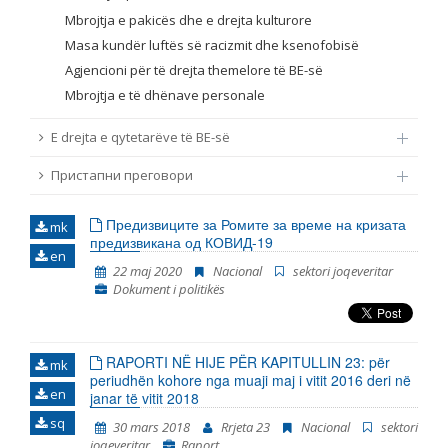
Mbrojtja e pakicës dhe e drejta kulturore
Masa kundër luftës së racizmit dhe ksenofobisë
Agjencioni për të drejta themelore të BE-së
Mbrojtja e të dhënave personale
E drejta e qytetarëve të BE-së
Пристапни преговори
Предизвиците за Ромите за време на кризата
mk
предизвикана од КОВИД-19
en
22 maj 2020
Nacional
sektori joqeveritar
Dokument i politikës
RAPORTI NË HIJE PËR KAPITULLIN 23: për
mk
periudhën kohore nga muaji maj i vitit 2016 deri në
en
janar të vitit 2018
sq
30 mars 2018
Rrjeta 23
Nacional
sektori
joqeveritar
Raport