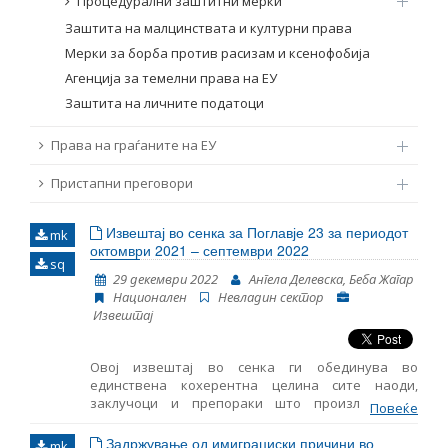
Процедурални заштитни мерки
Заштита на малцинствата и културни права
Мерки за борба против расизам и ксенофобија
Агенција за темелни права на ЕУ
Заштита на личните податоци
Права на граѓаните на ЕУ
Пристапни преговори
Извештај во сенка за Поглавје 23 за периодот
mk
октомври 2021 – септември 2022
sq
29 декември 2022
Ангела Делевска, Беба Жагар
Национален
Невладин сектор
Извештај
Овој извештај во сенка ги обединува во
единствена кохерентна целина сите наоди,
заклучоци и препораки што произлегоа од
Повеќе
следењето на областите содржани во Поглавјето
23 – Правосудство и темелни права. Ова е седми
Задржување од имиграциски причини во
mk