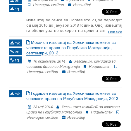
en
периоди: - период пред предвремените
Невладин сектор
Извештај
парламентарни избори на 11 декември 2016
sq
година, - транзицискиот период по изборите и
пред формирањето на новата Влада на 31 мај 2017
Извештај во сенка за Поглавјето 23, за периодот
година и - период од изборот на новата Влада до
од мај 2016 до јануари 2018 година. Овој извештај
крајот на јануари 2018 година. Извештајот ги
ги обединува во кохерентна целина сите наоди,
презентира клучните случувања во
Повеќе
заклучоци и препораки кои произлегоа од
анализираниот период и дава препораки за
следењето на областите структурирани во
Месечен извештај на Хелсиншки комитет за
политиките во секоја од областите од Поглавје 23.
mk
Поглавјето 23: правосудство, борба против
човековите права во Република Македонија,
За детална анализа на сите области, ве молиме
en
корупција и темелни права. Ова е трет Извештај
септември, 2013
погледнете го Извештајот во сенка.
во сенка објавен од страна на Мрежа 23 и истиот
sq
10 октомври 2014
Хелсиншки комитет за
му претходи на новиот Извештај за напредокот
човекови права во Македонија
Национален
на Република Македонија кој се очекува да биде
Невладин сектор
Извештај
објавен од страна на Европската комисија во
средината на април. Извештајот е подготвен во
рамките на проектот „Мрежа 23+“, финансиран од
Европската Унија.
Годишен извештај на Хелсиншки комитет за
mk
човекови права на Република Македонија, 2013
28 мај 2014
Хелсиншки комитет за човекови
права на Република Македонија
Национален
Невладин сектор
Извештај