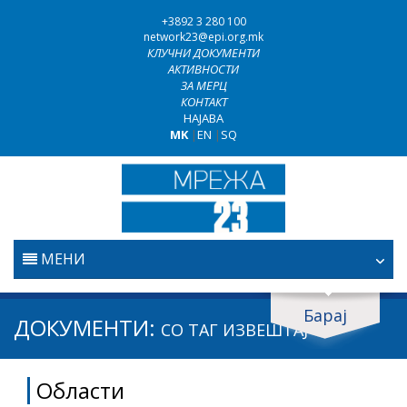
+3892 3 280 100
network23@epi.org.mk
КЛУЧНИ ДОКУМЕНТИ
АКТИВНОСТИ
ЗА МЕРЦ
КОНТАКТ
НАЈАВА
MK
|
EN
|
SQ
МЕНИ
ПОЧЕТНА
Барај
Барај документи
ДОКУМЕНТИ:
СО ТАГ
ИЗВЕШТАЈ
ПРАВОСУДСТВО
Барај
Области
БОРБА ПРОТИВ КОРУПЦИЈАТА
Област / подрачје