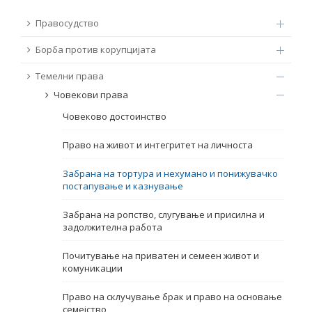
ТЕМЕЛНИ ПРАВА
Правосудство
Извор
Борба против корупцијата
ПРАВА НА ГРАЃАНИТЕ НА ЕУ
Темелни права
Под-извор
ПРИСТАПНИ ПРЕГОВОРИ
Човекови права
Човеково достоинство
Тип
Право на живот и интегритет на личноста
Таг
Забрана на тортура и нехумано и понижувачко
постапување и казнување
Од Мрежа 23
Забрана на ропство, слугување и присилна и
задолжителна работа
Датум на објавување
Почитување на приватен и семеен живот и
комуникации
Јазик
Право на склучување брак и право на основање
семејство