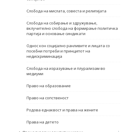
Име, опис или клучен збор
Слобода на мислата, совеста и религијата
Слобода на собирање и здружување,
вклучително слобода на формирање политичка
партија и основање синдикати
Однос кон социјално ранливите и лицата со
посебни потреби и принципот на
недискриминација
Слобода на изразување и плурализам во
медиуми
Право на образование
Право на сопственост
Родова еднаквост и права на жените
Права на детето