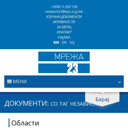
+3892 3 280 100
network23@epi.org.mk
КЛУЧНИ ДОКУМЕНТИ
АКТИВНОСТИ
ЗА МЕРЦ
КОНТАКТ
НАЈАВА
MK
|
EN
|
SQ
МЕНИ
ПОЧЕТНА
Барај
Барај документи
ДОКУМЕНТИ:
СО ТАГ
НЕЗАВИСНОСТ
ПРАВОСУДСТВО
Барај
Области
БОРБА ПРОТИВ КОРУПЦИЈАТА
Област / подрачје