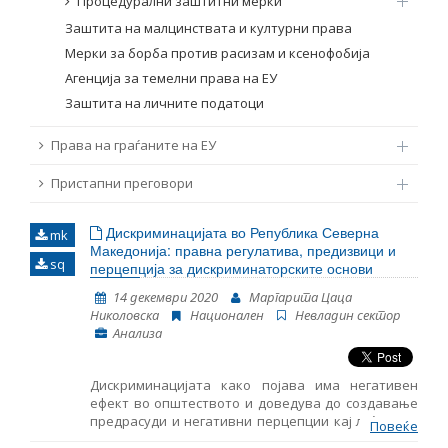
Процедурални заштитни мерки
Заштита на малцинствата и културни права
Мерки за борба против расизам и ксенофобија
Агенција за темелни права на ЕУ
Заштита на личните податоци
Права на граѓаните на ЕУ
Пристапни преговори
Дискриминацијата во Република Северна
mk
Македонија: правна регулатива, предизвици и
sq
перцепција за дискриминаторските основи
14 декември 2020
Маргарита Цаца
Николовска
Национален
Невладин сектор
Анализа
Дискриминацијата како појава има негативен
ефект во општеството и доведува до создавање
предрасуди и негативни перцепции кај луѓето за
Повеќе
одредена состојба, каде на различноста повеќе