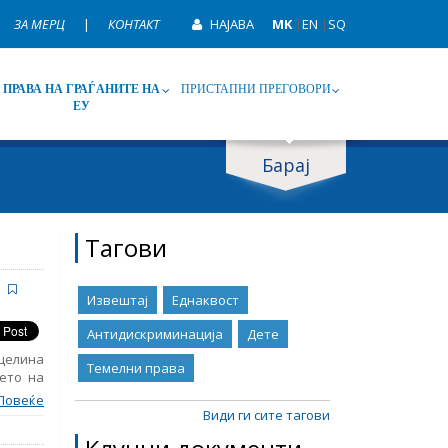
ЗА МЕРЦ
|
КОНТАКТ
НАЈАВА
MK
|
EN
|
SQ
ПРАВА НА ГРАЃАНИТЕ НА
ПРИСТАПНИ ПРЕГОВОРИ
ЕУ
Барај
ип
Таг
Тагови
Извештај
Еднаквост
Антидискриминација
Дете
 целина
Темелни права
ето на
 права.
Повеќе
ропска
Види ги сите тагови
њата на