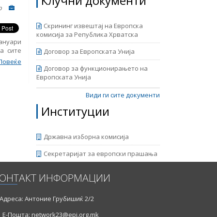
Клучни документи
р
Скрининг извештај на Европска
комисија за Република Хрватска
јануари
а сите
Договор за Европската Унија
ето на
Повеќе
 против
Договор за функционирањето на
авен од
Европската Унија
тај за
авен од
Види ги сите документи
ајот е
Институции
ран од
Државна изборна комисија
Секретаријат за европски прашања
ОНТАКТ ИНФОРМАЦИИ
Адреса: Антоние Грубишиќ 2/2
Е-Пошта: network23@epi.org.mk