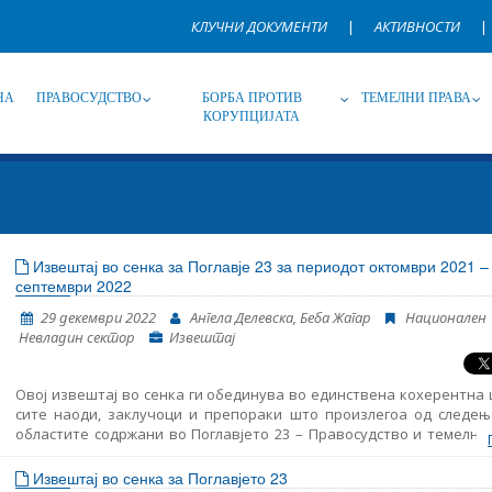
КЛУЧНИ ДОКУМЕНТИ
|
АКТИВНОСТИ
|
НА
ПРАВОСУДСТВО
БОРБА ПРОТИВ
ТЕМЕЛНИ ПРАВА
КОРУПЦИЈАТА
Извор
Под-извор
Т
Извештај во сенка за Поглавје 23 за периодот октомври 2021 –
септември 2022
Јазик
Име, опис или клучен збор
29 декември 2022
Ангела Делевска, Беба Жагар
Национален
Невладин сектор
Извештај
Овој извештај во сенка ги обединува во единствена кохерентна
сите наоди, заклучоци и препораки што произлегоа од следењ
областите содржани во Поглавјето 23 – Правосудство и темелни
Ова е седми ваков извештај што го објaвува Институтот за ев
политика (ЕПИ) – Скопје, земајќи ги предвид коментарите и мисле
Извештај во сенка за Поглавјето 23