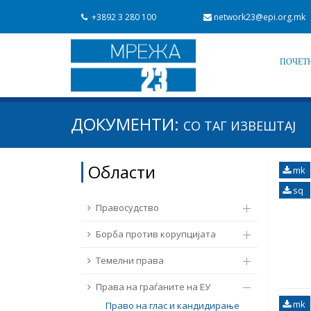
+3892 3 280 100
network23@epi.org.mk
ПОЧЕТ
Барај документи
ДОКУМЕНТИ:
СО ТАГ
ИЗВЕШТАЈ
Барај
Област / подрачје
Области
mk
Од Мрежа 23
Датум на објавување
sq
Правосудство
Борба против корупцијата
Темелни права
Права на граѓаните на ЕУ
mk
Право на глас и кандидирање