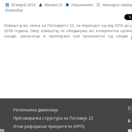
невладините организации.
30 март 2018
Мрежа 23
Национален
Невладин секто
Извештај
Извештај во сенка за Поглавјето 23, за периодот од мај 2016 до 
2018 година. Овој извештај ги обединува во кохерентна целин
наоди, заклучоци и препораки кои произлегоа од следењ
областите структурирани во Поглавјето 23: правосудство, борба
корупција и темелни права. Ова е трет Извештај во сенка обј
страна на Мрежа 23 и истиот му претходи на новиот Извеш
напредокот на Република Македонија кој се очекува да биде обј
страна на Европската комисија во средината на април. Извешт
подготвен во рамките на проектот „Мрежа 23+“, финанси
Европската Унија.
К
Регионална димензија
Преговарачка структура за Поглавје 23
Итни реформски приоритети (ИРП)