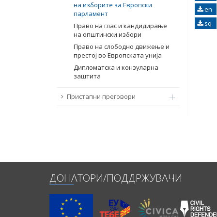
на изборите за Европски
en
парламент
sq
Право на глас и кандидирање
на општински избори
Право на слободно движење и
престој во Европската унија
Дипломатска и конзуларна
заштита
Пристапни преговори
ДОНАТОРИ/ПОДДРЖУВАЧИ