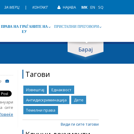
ЗА МЕРЦ
|
КОНТАКТ
НАЈАВА
MK
|
EN
|
SQ
ПРАВА НА ГРАЃАНИТЕ НА
ПРИСТАПНИ ПРЕГОВОРИ
ЕУ
Барај
ип
Таг
Тагови
р
Извештај
Еднаквост
Антидискриминација
Дете
јануари
а сите
Темелни права
ето на
Повеќе
 против
авен од
Види ги сите тагови
тај за