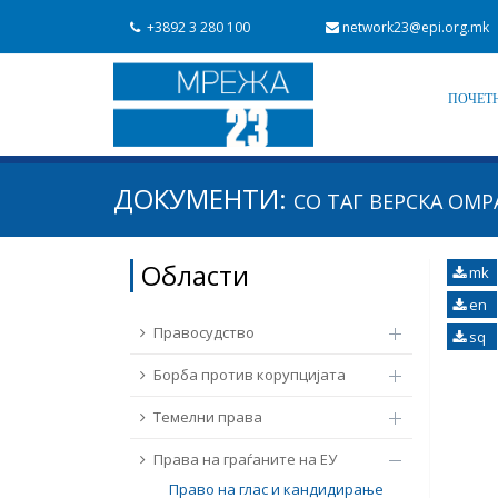
+3892 3 280 100
network23@epi.org.mk
ПОЧЕТ
Барај документи
ДОКУМЕНТИ:
СО ТАГ
ВЕРСКА ОМР
Барај
Област / подрачје
Области
mk
Од Мрежа 23
Датум на објавување
en
Правосудство
sq
Борба против корупцијата
Темелни права
Права на граѓаните на ЕУ
Право на глас и кандидирање