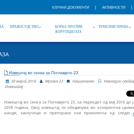
КЛУЧНИ ДОКУМЕНТИ
|
АКТИВНОСТИ
|
НА
ПРАВОСУДСТВО
БОРБА ПРОТИВ
ТЕМЕЛНИ ПРАВА
КОРУПЦИЈАТА
АЗА
Извор
Под-извор
Т
Извештај во сенка за Поглавјето 23
30 март 2018
Мрежа 23
Национален
Невладин секто
Јазик
Име, опис или клучен збор
Извештај
Извештај во сенка за Поглавјето 23, за периодот од мај 2016 до 
2018 година. Овој извештај ги обединува во кохерентна целин
наоди, заклучоци и препораки кои произлегоа од следењ
областите структурирани во Поглавјето 23: правосудство, борба
корупција и темелни права. Ова е трет Извештај во сенка обј
страна на Мрежа 23 и истиот му претходи на новиот Извеш