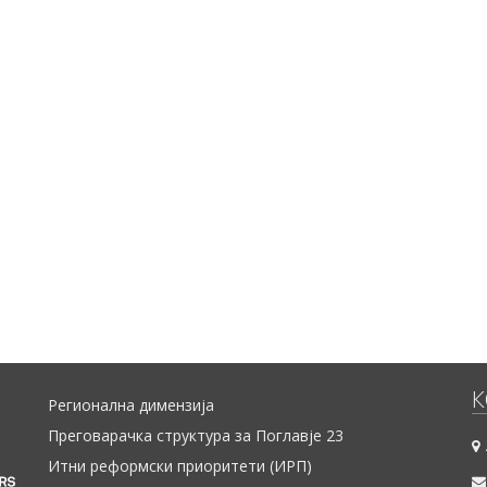
напредокот на Република Македонија кој се очекува да биде обј
страна на Европската комисија во средината на април. Извешт
подготвен во рамките на проектот „Мрежа 23+“, финанси
Европската Унија.
К
Регионална димензија
Преговарачка структура за Поглавје 23
Итни реформски приоритети (ИРП)