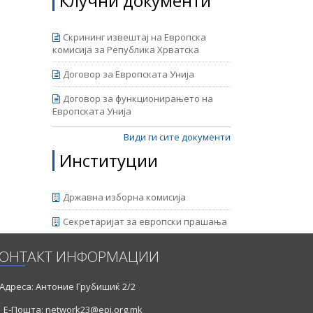
Клучни документи
авен од
ајот е
ран од
Скрининг извештај на Европска
комисија за Република Хрватска
Договор за Европската Унија
Договор за функционирањето на
Европската Унија
Види ги сите документи
Институции
Државна изборна комисија
Секретаријат за европски прашања
ОНТАКТ ИНФОРМАЦИИ
Адреса: Антоние Грубишиќ 2/2
Е-Пошта: network23@epi.org.mk