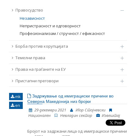
ТЕМЕЛНИ ПРАВА
Правосудство
Извор
Независност
ПРАВА НА ГРАЃАНИТЕ НА ЕУ
Непристрасност и одговорност
Професионализам / стручност / ефикасност
Под-извор
ПРИСТАПНИ ПРЕГОВОРИ
Борба против корупцијата
Тип
Темелни права
Права на граѓаните на ЕУ
Таг
Пристапни преговори
Од Мрежа 23
Задржување од имиграциски причини во
mk
Северна Македонија низ бројки
en
Датум на објавување
29 декември 2021
Игор Стојчевски
Национален
Невладин сектор
Извештај
Јазик
Бројот на задржани лица од имиграциски причини