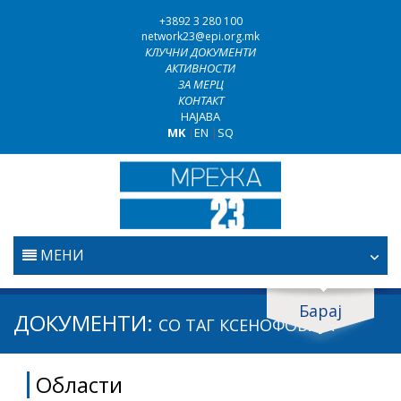
+3892 3 280 100
network23@epi.org.mk
КЛУЧНИ ДОКУМЕНТИ
АКТИВНОСТИ
ЗА МЕРЦ
КОНТАКТ
НАЈАВА
MK
|
EN
|
SQ
МЕНИ
ПОЧЕТНА
Барај
Барај документи
ДОКУМЕНТИ:
СО ТАГ
КСЕНОФОБИЈА
ПРАВОСУДСТВО
Барај
Области
БОРБА ПРОТИВ КОРУПЦИЈАТА
Област / подрачје