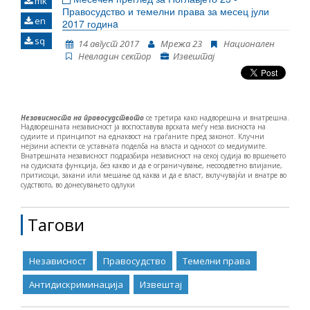
mk
Поглавјето 23: правосудство, борба против
Правосудство и темелни права за месец јули
извештајот се прикажани податоци што се
en
корупција и темелни права. Ова е трет Извештај
2017 годинa
релевантни и пред април 2019 година, доколку
во сенка објавен од страна на Мрежа 23 и истиот
тие биле потребни за контекстуализација или за
sq
14 август 2017
Мрежа 23
Национален
му претходи на новиот Извештај за напредокот
појаснување на новините од тековниот
Невладин сектор
Извештај
на Република Македонија кој се очекува да биде
извештаен период. Периодот на опфат на
објавен од страна на Европската комисија во
извештајот соодветствува на извештајниот
средината на април. Извештајот е подготвен во
период на Европската комисија (ЕК) за Република
рамките на проектот „Мрежа 23+“, финансиран од
Северна Македони
Европската Унија.
Независноста на правосудството
се третира како надворешна и внатрешна.
Надворешната независност ја воспоставува врската меѓу неза
.
висноста на
судиите и принципот на еднаквост на граѓаните пред законот. Клучни
нејзини аспекти се уставната поделба на власта и односот со медиумите.
Внатрешната независност подразбира независност на секој судија во вршењето
на судиската функција, без какво и да е ограничување, несоодветно влијание,
притисоци, закани или мешање од каква и да е власт, вклучувајќи и внатре во
судството, во донесувањето одлуки
Тагови
Независност
Правосудство
Темелни права
Антидискриминација
Извештај