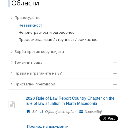
Области
ТЕМЕЛНИ ПРАВА
Извор
Правосудство
ПРАВА НА ГРАЃАНИТЕ НА ЕУ
Независност
Непристрасност и одговорност
Под-извор
ПРИСТАПНИ ПРЕГОВОРИ
Професионализам / стручност / ефикасност
Тип
Борба против корупцијата
Темелни права
Таг
Права на граѓаните на ЕУ
Пристапни преговори
Од Мрежа 23
2026 Rule of Law Report Country Chapter on the
rule of law situation in North Macedonia
Датум на објавување
ЕУ
Oфицијален орган
Извештај
Јазик
Преглед на документи