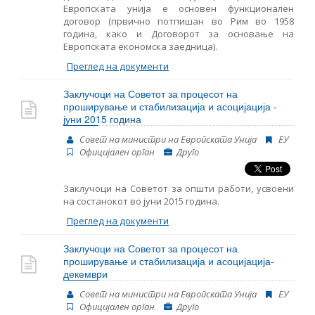
Европската унија е основен функционален
договор (првично потпишан во Рим во 1958
година, како и Договорот за основање на
Европската економска заедница).
Преглед на документи
Заклучоци на Советот за процесот на
проширување и стабилизација и асоцијација -
јуни 2015 година
Совет на министри на Европската Унија
ЕУ
Oфицијален орган
Друго
Заклучоци на Советот за општи работи, усвоени
на состанокот во јуни 2015 година.
Преглед на документи
Заклучоци на Советот за процесот на
проширување и стабилизација и асоцијација-
декември
Совет на министри на Европската Унија
ЕУ
Oфицијален орган
Друго