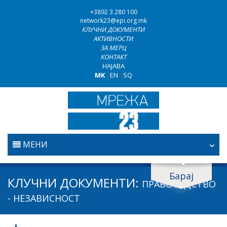
+3892 3 280 100
network23@epi.org.mk
КЛУЧНИ ДОКУМЕНТИ
АКТИВНОСТИ
ЗА МЕРЦ
КОНТАКТ
НАЈАВА
MK
|
EN
|
SQ
МЕНИ
ПОЧЕТНА
Барај
Барај документи
КЛУЧНИ ДОКУМЕНТИ:
ПРАВОСУДСТВО
ПРАВОСУДСТВО
Барај
- НЕЗАВИСНОСТ
БОРБА ПРОТИВ КОРУПЦИЈАТА
Област / подрачје