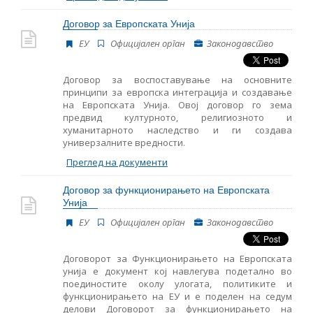
Име, опис или клучен збор
Договор за Европската Унија
ЕУ
Oфицијален орган
Законодавство
Договор за воспоставување на основните
принципи за европска интеграција и создавање
на Европската Унија. Овој договор го зема
предвид културното, религиозното и
хуманитарното наследство и ги создава
универзалните вредности.
Преглед на документи
Договор за функционирањето на Европската
Унија
ЕУ
Oфицијален орган
Законодавство
Договорот за Функционирањето на Европската
унија е документ кој навлегува подетално во
поединостите околу улогата, политиките и
функционирањето на ЕУ и е поделен на седум
делови Договорот за функционирањето на