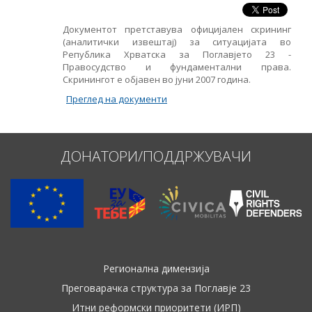
Документот претставува официјален скрининг
(аналитички извештај) за ситуацијата во
Република Хрватска за Поглавјето 23 -
Правосудство и фундаментални права.
Скринингот е објавен во јуни 2007 година.
Преглед на документи
ДОНАТОРИ/ПОДДРЖУВАЧИ
Регионална димензија
Преговарачка структура за Поглавје 23
Итни реформски приоритети (ИРП)