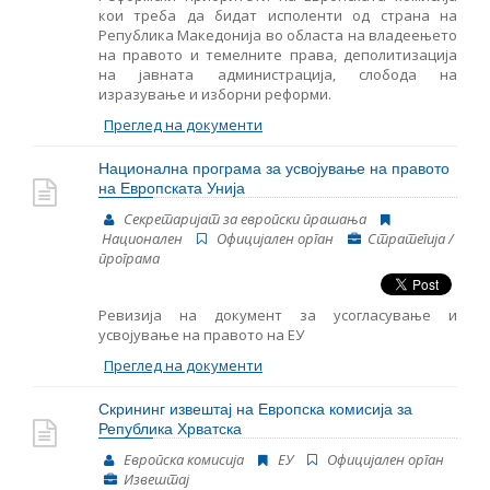
кои треба да бидат исполенти од страна на
Република Македонија во областа на владеењето
на правото и темелните права, деполитизација
на јавната администрација, слобода на
изразување и изборни реформи.
Преглед на документи
Национална програма за усвојување на правото
на Европската Унија
Секретаријат за европски прашања
Национален
Oфицијален орган
Стратегија /
програма
Ревизија на документ за усогласување и
усвојување на правото на ЕУ
Преглед на документи
Скрининг извештај на Европска комисија за
Република Хрватска
Европска комисија
ЕУ
Oфицијален орган
Извештај