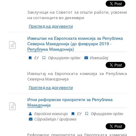
Заклучоци на Советот за општи работи, усвоени
на состаноците во декември
Преглед на документи
Извештаи на Европската комисија за Република
Северна Македонија (до февруари 2019 -
Република Македонија)
ЕУ
Oфицијален орган
Извештај
Извештај на Европската комисија за Република
Северна Македонија
Преглед на документи
Итни реформски приоритети за Република
Македонија
Европска комисија
ЕУ
Oфицијален орган
Стратегија / програма
Реформски приоритети на Европската комисија