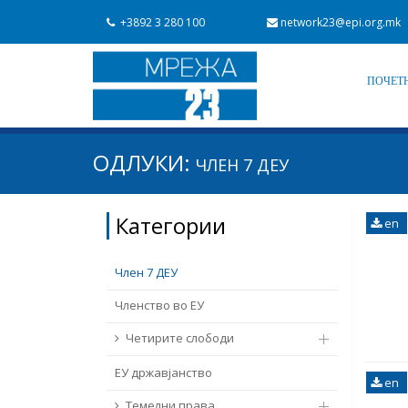
+3892 3 280 100
network23@epi.org.mk
ПОЧЕТ
Барај документи
ОДЛУКИ:
ЧЛЕН 7 ДЕУ
Барај
Област / подрачје
Категории
en
Од Мрежа 23
Датум на објавување
Член 7 ДЕУ
Членство во ЕУ
Четирите слободи
ЕУ државјанство
en
Темелни права