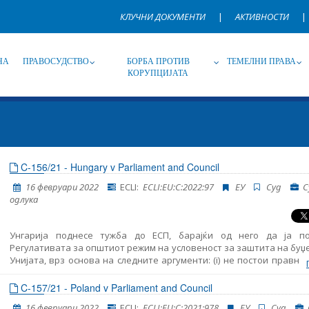
КЛУЧНИ ДОКУМЕНТИ
|
АКТИВНОСТИ
|
НА
ПРАВОСУДСТВО
БОРБА ПРОТИВ
ТЕМЕЛНИ ПРАВА
КОРУПЦИЈАТА
Извор
Под-извор
Т
C-156/21 - Hungary v Parliament and Council
16 февруари 2022
ECLI:
ECLI:EU:C:2022:97
ЕУ
Суд
С
Јазик
Име, опис или клучен збор
одлука
Унгарија поднесе тужба до ЕСП, барајќи од него да ја п
Регулативата за општиот режим на условеност за заштита на буџ
Унијата, врз основа на следните аргументи: (i) не постои правна
за Регулативата; (ii) само член 7 од ДЕУ и дава на ЕУ овластувањ
испитува и утврди прекршувањата на вредностите содржани во 
C-157/21 - Poland v Parliament and Council
од ДЕУ и да наметнува санкции и (iii) Регулативата го пре
16 февруари 2022
ECLI:
ECLI:EU:C:2021:978
ЕУ
Суд