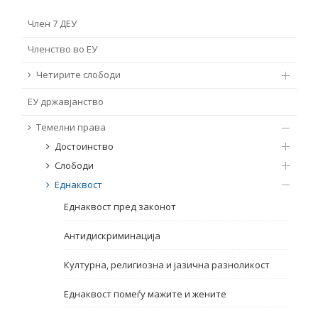
ТЕМЕЛНИ ПРАВА
Член 7 ДЕУ
Извор
Членство во ЕУ
ПРАВА НА ГРАЃАНИТЕ НА ЕУ
Четирите слободи
Под-извор
ПРИСТАПНИ ПРЕГОВОРИ
ЕУ државјанство
Тип
Темелни права
Достоинство
Таг
Слободи
Еднаквост
Еднаквост пред законот
Од Мрежа 23
Антидискриминација
Датум на објавување
Културна, религиозна и јазична разноликост
Еднаквост помеѓу мажите и жените
Јазик