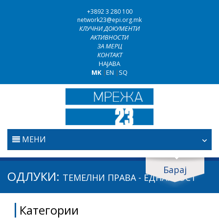
+3892 3 280 100
network23@epi.org.mk
КЛУЧНИ ДОКУМЕНТИ
АКТИВНОСТИ
ЗА МЕРЦ
КОНТАКТ
НАЈАВА
MK
|
EN
|
SQ
МЕНИ
ПОЧЕТНА
Барај
Барај документи
ОДЛУКИ:
ТЕМЕЛНИ ПРАВА - ЕДНАКВОСТ
ПРАВОСУДСТВО
Барај
Категории
БОРБА ПРОТИВ КОРУПЦИЈАТА
Област / подрачје