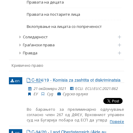
Правата на децата
Име, опис или клучен збор
Правата на постарите лица
Вклопување на лицата со попреченост
Солидарност
Граѓански права
Правда
Кривично право
C-824/19 - Komisia za zashtita ot diskriminatsia
en
21 октомври 2021
ECLI:
ECLI:EU:C:2021:862
ЕУ
Суд
Судска одлука
Во барањето за прелиминарно одлучување
согласно член 267 од ДФЕУ, Врховниот управен
суд на Бугарија побара од ЕСП да утврди дали е
Повеќе
дозволено слепо лице да може да работи како
поротник и да учествува во кривична постапка,
C-94/20 - Land Oberösterreich (Aide au
en