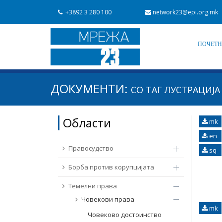
+3892 3 280 100
network23@epi.org.mk
ПОЧЕТ
Барај документи
ДОКУМЕНТИ:
СО ТАГ
ЛУСТРАЦИЈА
Барај
Област / подрачје
Области
mk
Од Мрежа 23
Датум на објавување
en
Правосудство
sq
Борба против корупцијата
Темелни права
Човекови права
mk
Човеково достоинство