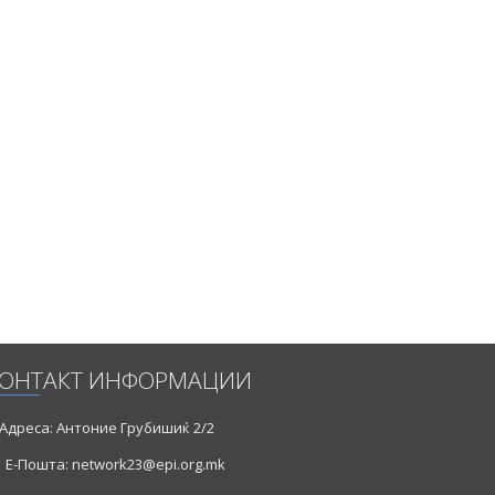
ОНТАКТ ИНФОРМАЦИИ
Адреса: Антоние Грубишиќ 2/2
Е-Пошта: network23@epi.org.mk