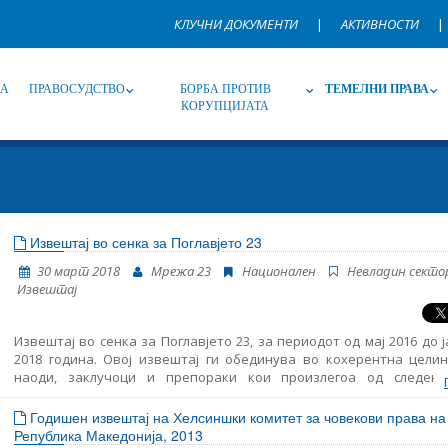
КЛУЧНИ ДОКУМЕНТИ
|
АКТИВНОСТИ
|
НА
ПРАВОСУДСТВО
БОРБА ПРОТИВ
ТЕМЕЛНИ ПРАВА
КОРУПЦИЈАТА
Извор
Под-извор
Т
Извештај во сенка за Поглавјето 23
30 март 2018
Мрежа 23
Национален
Невладин секто
Јазик
Име, опис или клучен збор
Извештај
Извештај во сенка за Поглавјето 23, за периодот од мај 2016 до 
2018 година. Овој извештај ги обединува во кохерентна целин
наоди, заклучоци и препораки кои произлегоа од следењ
областите структурирани во Поглавјето 23: правосудство, борба
корупција и темелни права. Ова е трет Извештај во сенка обј
Годишен извештај на Хелсиншки комитет за човекови права на
страна на Мрежа 23 и истиот му претходи на новиот Извеш
Република Македонија, 2013