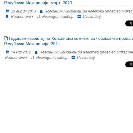
Република Македонија, март, 2013
29 април 2013
Хелсиншки комитет за човекови права во Макед
Национален
Невладин сектор
Извештај
Годишен извештај на Хелсиншки комитет за човековите права 
Република Македонија, 2011
14 мај 2012
Хелсиншки комитет за човекови права во Македон
Национален
Невладин сектор
Извештај