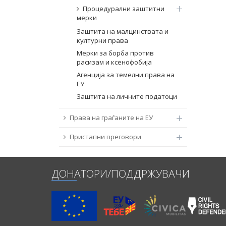
Процедурални заштитни
мерки
Заштита на малцинствата и
културни права
Мерки за борба против
расизам и ксенофобија
Агенција за темелни права на
ЕУ
Заштита на личните податоци
Права на граѓаните на ЕУ
Пристапни преговори
ДОНАТОРИ/ПОДДРЖУВАЧИ