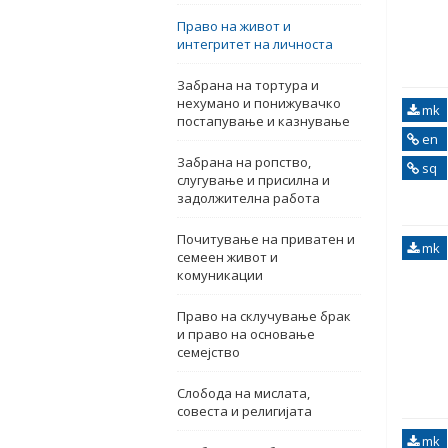
Право на живот и
интегритет на личноста
Забрана на тортура и
нехумано и понижувачко
mk
постапување и казнување
en
Забрана на ропство,
sq
слугување и присилна и
задолжителна работа
Почитување на приватен и
mk
семеен живот и
комуникации
Право на склучување брак
и право на основање
семејство
Слобода на мислата,
совеста и религијата
mk