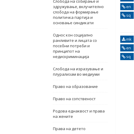
Слобода на собирање и
здружување, вклучително
en
слобода на формирање
sq
политичка партија и
основање синдикати
Однос кон социјално
mk
ранливите и лицата со
посебни потреби и
en
принципот на
недискриминација
sq
Слобода на изразување и
плурализам во медиуми
Право на образование
Право на сопственост
Родова еднаквост и права
на жените
Права на детето