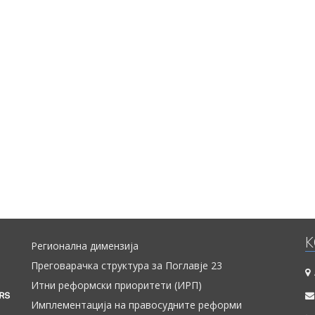
К
Регионална димензија
Преговарачка структура за Поглавје 23
Итни реформски приоритети (ИРП)
Имплементација на правосудните реформи