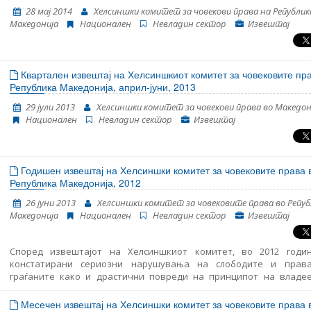
напредокот на Република Македонија кој се очекува да биде обј
28 мај 2014
Хелсиншки комитет за човекови права на Републик
страна на Европската комисија во средината на април. Извешт
Македонија
Национален
Невладин сектор
Извештај
подготвен во рамките на проектот „Мрежа 23+“, финанси
Европската Унија.
Квартален извештај на Хелсиншкиот комитет за човековите пр
Република Македонија, април-јуни, 2013
29 јули 2013
Хелсиншки комитет за човекови права во Македон
Национален
Невладин сектор
Извештај
Годишен извештај на Хелсиншки комитет за човековите права 
Република Македонија, 2012
26 јуни 2013
Хелсиншки комитет за човековите права во Репуб
Македонија
Национален
Невладин сектор
Извештај
Според извештајот на Хелсиншкиот комитет, во 2012 годи
констатирани сериозни нарушувања на слободите и прав
граѓаните како и драстични повреди на принципот на владе
правото и правната држава.
Месечен извештај на Хелсиншки комитет за човековите права 