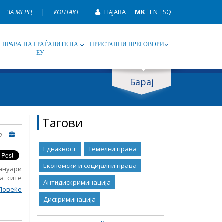
ЗА МЕРЦ
|
КОНТАКТ
НАЈАВА
MK
|
EN
|
SQ
ПРАВА НА ГРАЃАНИТЕ НА
ПРИСТАПНИ ПРЕГОВОРИ
ЕУ
Барај
ип
Таг
Тагови
р
Еднаквост
Темелни права
Економски и социјални права
јануари
а сите
Антидискриминација
ето на
Повеќе
 против
Дискриминација
авен од
тај за