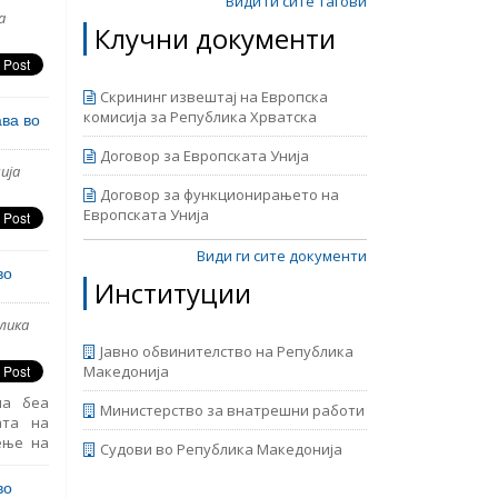
авен од
Види ги сите тагови
а
ајот е
Клучни документи
ран од
Скрининг извештај на Европска
комисија за Република Хрватска
ава во
Договор за Европската Унија
ија
Договор за функционирањето на
Европската Унија
Види ги сите документи
во
Институции
лика
Јавно обвинителство на Република
Македонија
на беа
Министерство за внатрешни работи
ата на
ење на
Судови во Република Македонија
во