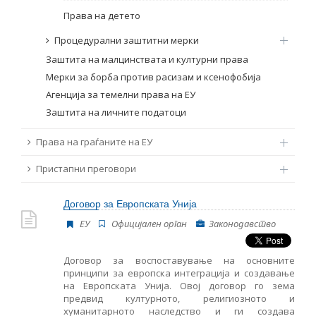
Права на детето
Процедурални заштитни мерки
Заштита на малцинствата и културни права
Мерки за борба против расизам и ксенофобија
Агенција за темелни права на ЕУ
Заштита на личните податоци
Права на граѓаните на ЕУ
Пристапни преговори
Договор за Европската Унија
ЕУ
Oфицијален орган
Законодавство
Договор за воспоставување на основните
принципи за европска интеграција и создавање
на Европската Унија. Овој договор го зема
предвид културното, религиозното и
хуманитарното наследство и ги создава