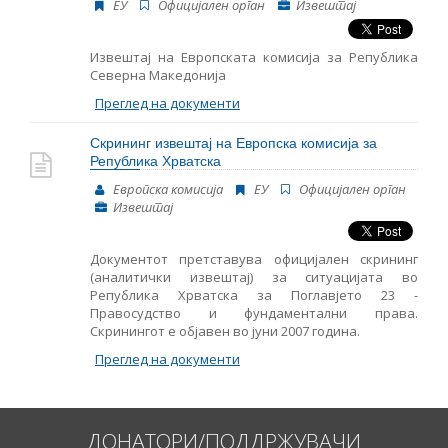
ЕУ
Oфицијален орган
Извештај
Извештај на Европската комисија за Република
Северна Македонија
Преглед на документи
Скрининг извештај на Европска комисија за
Република Хрватска
Европска комисија
ЕУ
Oфицијален орган
Извештај
Документот претставува официјален скрининг
(аналитички извештај) за ситуацијата во
Република Хрватска за Поглавјето 23 -
Правосудство и фундаментални права.
Скринингот е објавен во јуни 2007 година.
Преглед на документи
ДОНАТОРИ/ПОДДРЖУВАЧИ