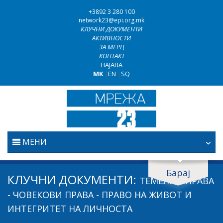
+3892 3 280 100
network23@epi.org.mk
КЛУЧНИ ДОКУМЕНТИ
АКТИВНОСТИ
ЗА МЕРЦ
КОНТАКТ
НАЈАВА
MK
|
EN
|
SQ
МЕНИ
ПОЧЕТНА
Барај
Барај документи
КЛУЧНИ ДОКУМЕНТИ:
ТЕМЕЛНИ ПРАВА
ПРАВОСУДСТВО
Барај
- ЧОВЕКОВИ ПРАВА - ПРАВО НА ЖИВОТ И
ИНТЕГРИТЕТ НА ЛИЧНОСТА
БОРБА ПРОТИВ КОРУПЦИЈАТА
Област / подрачје