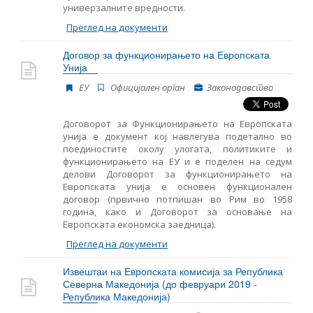
универзалните вредности.
Преглед на документи
Договор за функционирањето на Европската
Унија
ЕУ
Oфицијален орган
Законодавство
Договорот за Функционирањето на Европската
унија е документ кој навлегува подетално во
поединостите околу улогата, политиките и
функционирањето на ЕУ и е поделен на седум
делови Договорот за функционирањето на
Европската унија е основен функционален
договор (првично потпишан во Рим во 1958
година, како и Договорот за основање на
Европската економска заедница).
Преглед на документи
Извештаи на Европската комисија за Република
Северна Македонија (до февруари 2019 -
Република Македонија)