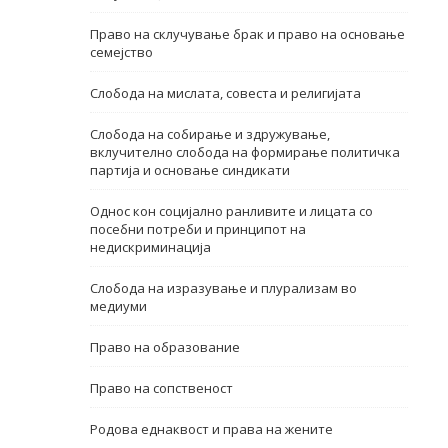
Име, опис или клучен збор
Право на склучување брак и право на основање
семејство
Слобода на мислата, совеста и религијата
Слобода на собирање и здружување,
вклучително слобода на формирање политичка
партија и основање синдикати
Однос кон социјално ранливите и лицата со
посебни потреби и принципот на
недискриминација
Слобода на изразување и плурализам во
медиуми
Право на образование
Право на сопственост
Родова еднаквост и права на жените