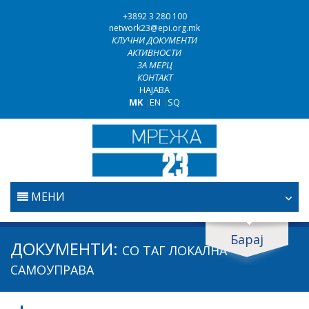
+3892 3 280 100
network23@epi.org.mk
КЛУЧНИ ДОКУМЕНТИ
АКТИВНОСТИ
ЗА МЕРЦ
КОНТАКТ
НАЈАВА
MK
|
EN
|
SQ
МЕНИ
ПОЧЕТНА
Барај
Барај документи
ДОКУМЕНТИ:
СО ТАГ
ЛОКАЛНА
ПРАВОСУДСТВО
Барај
САМОУПРАВА
БОРБА ПРОТИВ КОРУПЦИЈАТА
Област / подрачје