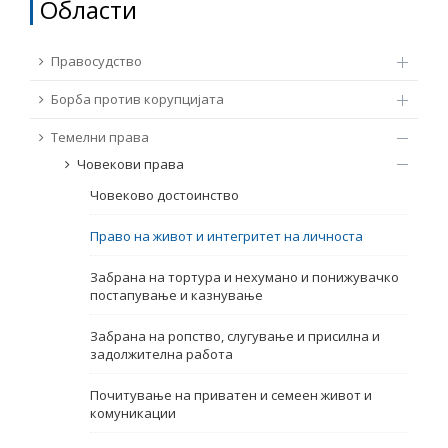
Области
ТЕМЕЛНИ ПРАВА
Извор
Правосудство
ПРАВА НА ГРАЃАНИТЕ НА ЕУ
Борба против корупцијата
Под-извор
ПРИСТАПНИ ПРЕГОВОРИ
Темелни права
Човекови права
Тип
Човеково достоинство
Таг
Право на живот и интегритет на личноста
Забрана на тортура и нехумано и понижувачко
постапување и казнување
Од Мрежа 23
Забрана на ропство, слугување и присилна и
задолжителна работа
Датум на објавување
Почитување на приватен и семеен живот и
комуникации
Јазик