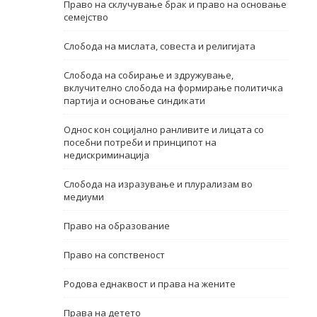
Право на склучување брак и право на основање
семејство
Име, опис или клучен збор
Слобода на мислата, совеста и религијата
Слобода на собирање и здружување,
вклучително слобода на формирање политичка
партија и основање синдикати
Однос кон социјално ранливите и лицата со
посебни потреби и принципот на
недискриминација
Слобода на изразување и плурализам во
медиуми
Право на образование
Право на сопственост
Родова еднаквост и права на жените
Права на детето