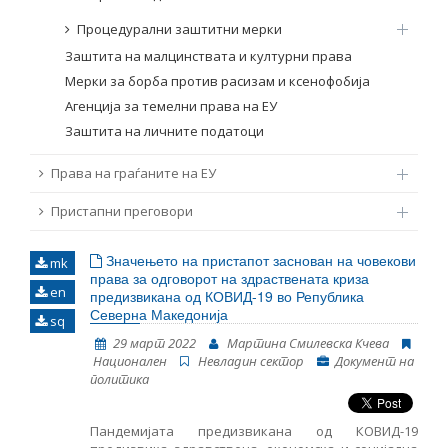
Процедурални заштитни мерки
Заштита на малцинствата и културни права
Мерки за борба против расизам и ксенофобија
Агенција за темелни права на ЕУ
Заштита на личните податоци
Права на граѓаните на ЕУ
Пристапни преговори
Значењето на пристапот заснован на човекови
mk
права за одговорот на здраствената криза
en
предизвикана од КОВИД-19 во Република
Северна Македонија
sq
29 март 2022
Мартина Смилевска Кчева
Национален
Невладин сектор
Документ на
политика
Пандемијата предизвикана од КОВИД-19