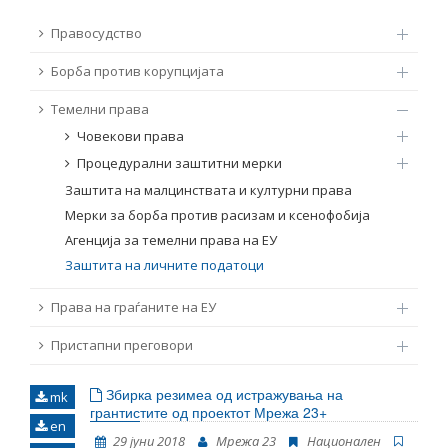
ТЕМЕЛНИ ПРАВА
Правосудство
Извор
Борба против корупцијата
ПРАВА НА ГРАЃАНИТЕ НА ЕУ
Темелни права
Под-извор
ПРИСТАПНИ ПРЕГОВОРИ
Човекови права
Процедурални заштитни мерки
Тип
Заштита на малцинствата и културни права
Мерки за борба против расизам и ксенофобија
Таг
Агенција за темелни права на ЕУ
Заштита на личните податоци
Од Мрежа 23
Права на граѓаните на ЕУ
Пристапни преговори
Датум на објавување
Збирка резимеа од истражувања на
mk
грантистите од проектот Мрежа 23+
Јазик
en
29 јуни 2018
Мрежа 23
Национален