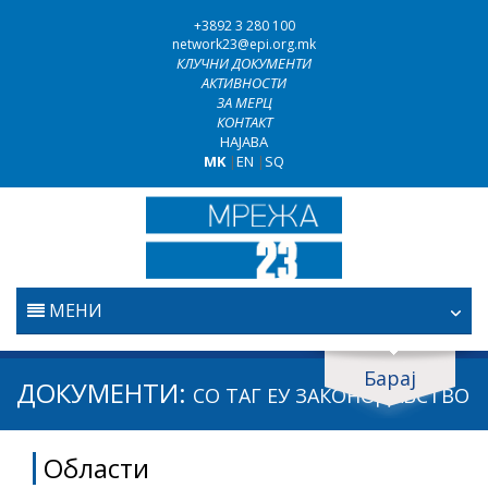
+3892 3 280 100
network23@epi.org.mk
КЛУЧНИ ДОКУМЕНТИ
АКТИВНОСТИ
ЗА МЕРЦ
КОНТАКТ
НАЈАВА
MK
|
EN
|
SQ
МЕНИ
ПОЧЕТНА
Барај
Барај документи
ДОКУМЕНТИ:
СО ТАГ
ЕУ ЗАКОНОДАВСТВО
ПРАВОСУДСТВО
Барај
Области
БОРБА ПРОТИВ КОРУПЦИЈАТА
Област / подрачје