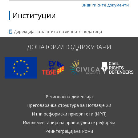
Види ги сите документи
Институции
Дирекција за заштита на личните податоци
ДОНАТОРИ/ПОДДРЖУВАЧИ
Регионална димензија
Преговарачка структура за Поглавје 23
Итни реформски приоритети (ИРП)
Имплементација на правосудните реформи
Реинтеграцијана Роми