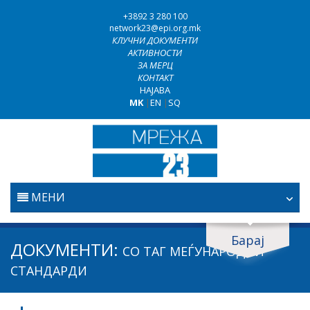
+3892 3 280 100
network23@epi.org.mk
КЛУЧНИ ДОКУМЕНТИ
АКТИВНОСТИ
ЗА МЕРЦ
КОНТАКТ
НАЈАВА
MK
|
EN
|
SQ
МЕНИ
ПОЧЕТНА
Барај
Барај документи
ДОКУМЕНТИ:
СО ТАГ
МЕЃУНАРОДНИ
ПРАВОСУДСТВО
Барај
СТАНДАРДИ
БОРБА ПРОТИВ КОРУПЦИЈАТА
Област / подрачје