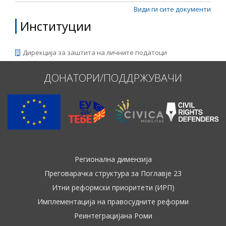
Види ги сите документи
Институции
Дирекција за заштита на личните податоци
ДОНАТОРИ/ПОДДРЖУВАЧИ
Регионална димензија
Преговарачка структура за Поглавје 23
Итни реформски приоритети (ИРП)
Имплементација на правосудните реформи
Реинтеграцијана Роми