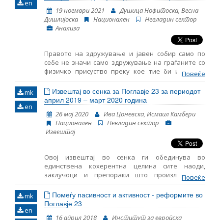
en
19 ноември 2021
Душица Нофитоска, Весна
Име, опис или клучен збор
Дишлијоска
Национален
Невладин сектор
Анализа
Правото на здружување и јавен собир само по
себе не значи само здружување на граѓаните со
физичко присуство преку кое тие би изразиле
Повеќе
незадоволство од одредена владина одлука која
ги засега нивните права и интереси. Во
Извештај во сенка за Поглавје 23 за периодот
mk
последните неколку години се забележува тренд
април 2019 – март 2020 година
en
на зголеменo користење на интернет алатки
26 мај 2020
Ива Цоневска, Исмаил Камбери
преку кои граѓаните на една земја можат да
Национален
Невладин сектор
дејствуваат во онлајн просторот на ист начин
Извештај
како што би постапиле со физичко присуство. Во
Северна Македонија, трендот на користење
онлајн алатки го доживува својот врв со
Овој извештај во сенка ги обединува во
прогласувањето на пандемија на Ковид 19. Целта
единствена кохерентна целина сите наоди,
на оваа анализа е да се сублимира
заклучоци и препораки што произлегоа од
Меѓународната правна рамка за слободата на
Повеќе
следењето на областите содржани во Поглавјето
мирно собирање во дигиталната ера и да се
23 – Правосудство и темелни права. Ова е петти
Помеѓу пасивност и активност - реформите во
презентираат обврските на државата. Исто така,
mk
ваков извештај што го објaвува Институтот за
Поглавје 23
да се истражат можностите и предизвиците на
en
европска политика – Скопје (ЕПИ), земајќи ги
собирите во дигиталната ера и влијанието на
16 април 2018
Институт за европска
предвид коментарите и мислењата на членките