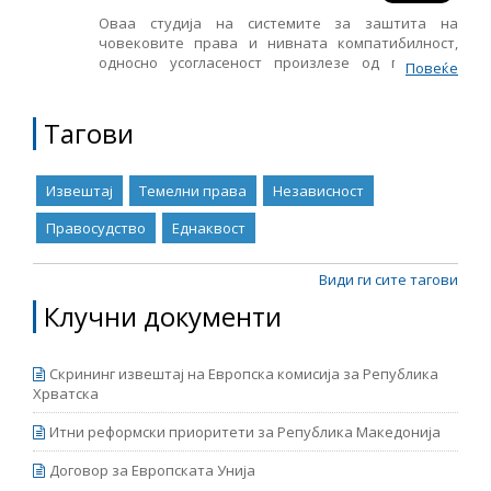
објавен од страна на Европската комисија во
Оваа студија на системите за заштита на
средината на април. Извештајот е подготвен во
човековите права и нивната компатибилност,
рамките на проектот „Мрежа 23+“, финансиран од
односно усогласеност произлезе од проектот
Европската Унија.
Повеќе
„Основни права – сместување во европската
рамка“ реализиран од МЦЕО, а со финансиска
поддршка на британската амбасада во Скопје и
Тагови
Министерството за Комонвелтот и надворешните
работи на Обединетото Кралство.
Извештај
Темелни права
Независност
Правосудство
Еднаквост
Види ги сите тагови
Клучни документи
Скрининг извештај на Европска комисија за Република
Хрватска
Итни реформски приоритети за Република Македонија
Договор за Европската Унија