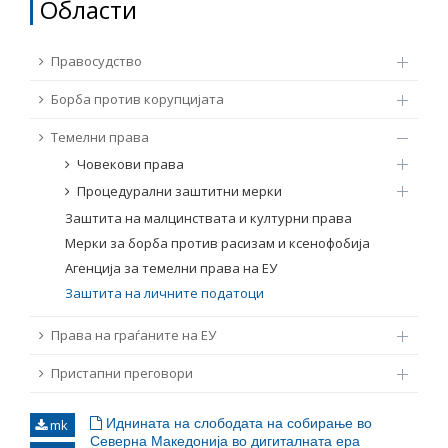
Области
ТЕМЕЛНИ ПРАВА
Извор
Правосудство
ПРАВА НА ГРАЃАНИТЕ НА ЕУ
Борба против корупцијата
Под-извор
ПРИСТАПНИ ПРЕГОВОРИ
Темелни права
Човекови права
Тип
Процедурални заштитни мерки
Заштита на малцинствата и културни права
Таг
Мерки за борба против расизам и ксенофобија
Агенција за темелни права на ЕУ
Заштита на личните податоци
Од Мрежа 23
Права на граѓаните на ЕУ
Датум на објавување
Пристапни преговори
Јазик
Иднината на слободата на собирање во
mk
Северна Македонија во дигиталната ера