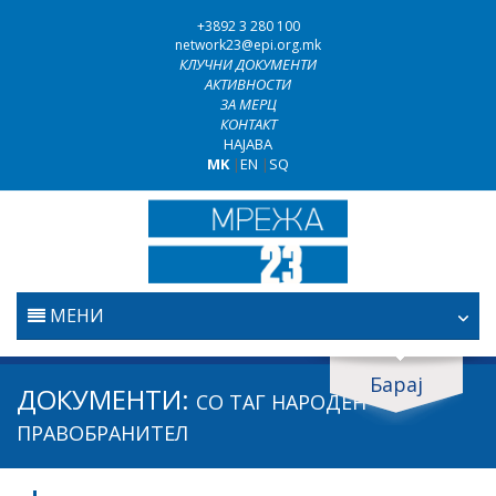
+3892 3 280 100
network23@epi.org.mk
КЛУЧНИ ДОКУМЕНТИ
АКТИВНОСТИ
ЗА МЕРЦ
КОНТАКТ
НАЈАВА
MK
|
EN
|
SQ
МЕНИ
ПОЧЕТНА
Барај
Барај документи
ДОКУМЕНТИ:
СО ТАГ
НАРОДЕН
ПРАВОСУДСТВО
Барај
ПРАВОБРАНИТЕЛ
БОРБА ПРОТИВ КОРУПЦИЈАТА
Област / подрачје