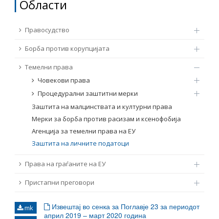
Области
ТЕМЕЛНИ ПРАВА
Извор
Правосудство
ПРАВА НА ГРАЃАНИТЕ НА ЕУ
Борба против корупцијата
Под-извор
ПРИСТАПНИ ПРЕГОВОРИ
Темелни права
Човекови права
Тип
Процедурални заштитни мерки
Заштита на малцинствата и културни права
Таг
Мерки за борба против расизам и ксенофобија
Агенција за темелни права на ЕУ
Заштита на личните податоци
Од Мрежа 23
Права на граѓаните на ЕУ
Датум на објавување
Пристапни преговори
Јазик
Извештај во сенка за Поглавје 23 за периодот
mk
април 2019 – март 2020 година