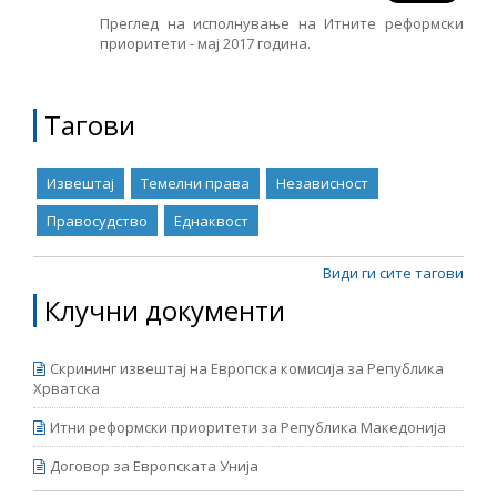
средината на април. Извештајот е подготвен во
Преглед на исполнување на Итните реформски
рамките на проектот „Мрежа 23+“, финансиран од
приоритети - мај 2017 година.
Европската Унија.
Тагови
Извештај
Темелни права
Независност
Правосудство
Еднаквост
Види ги сите тагови
Клучни документи
Скрининг извештај на Европска комисија за Република
Хрватска
Итни реформски приоритети за Република Македонија
Договор за Европската Унија