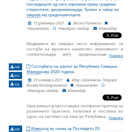
година. Просечното време на задржување на
последиците од него изразени преку градење
дете во ПТЦ Винојуг изнесува 29 денови, а
стереотипи, дискриминација, булинг и говор на
најдолгото 50 денови. Во најголем број на случаи
омраза кај средношколците
беше назначен старател на задржаните деца без
15 декември 2021
Весна Поповска
придружба. Меѓутоа понекогаш имаше доцнење
Национален
Невладин сектор
Извештај
околу навременото назначување на старателот.
Медиумите во земјава често информираат за
состојби на врсничко насилство, агресивност и
стигматизација меѓу средношколците, но
Повеќе
недостигаат емпириски истражувања за
каузалната поврзаност, изолација и онлајн
Состојбата на азилот во Република Северна
mk
наставата, ваквите настани не изостанаа во
Македонија 2020 година
en
офлајн светот, што индицира дека улогата на
23 ноември 2021
Игор Стојчевски, Теодора
медиумите, во целиот процес, претставува
sq
Ќосева Костадиновска
Национален
фактор на кој системски треба да му се пристапи.
Невладин сектор
Извештај
Овој извештај претставува сеопфатен преглед на
различните практики, политики и постапки во
однос на системот на азил во Република Северна
Повеќе
Македонија во 2020 година. Извештајот ги
истакнува главните предизвици со кои се
Извештај во сенка за Поглавјето 23
mk