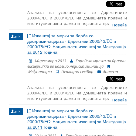
Aнализа на усогласеноста со Директивите
2000/43/EC и 2000/78/EC на домашната правна и
институционална рамка и нејзината примена во
Повеќе
практиката.
Извештај за мерки за борба со
mk
дискриминацијата - Директиви 2000/43/EC и
2000/78/EC: Национален извештај за Македонија
за 2012 година
14 декември 2013
Европска мрежа на правни
експерт(к)и во полето недискриминација
Mеѓународен
Невладин сектор
Анализа
Aнализа на усогласеноста со Директивите
2000/43/EC и 2000/78/EC на домашната правна и
институционална рамка и нејзината примена во
Повеќе
практиката.
Извештај за мерки за борба со
mk
дискриминацијата - Директиви 2000/43/EC и
2000/78/EC: Национален извештај за Македонија
за 2011 година
29 јуни 2012
Европска мрежа на правни