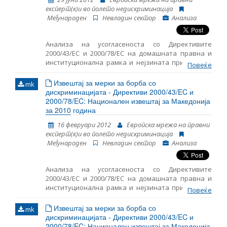
експерт(к)и во полето недискриминација
Mеѓународен
Невладин сектор
Анализа
Aнализа на усогласеноста со Директивите
2000/43/EC и 2000/78/EC на домашната правна и
институционална рамка и нејзината примена во
Повеќе
практиката.
Извештај за мерки за борба со
mk
дискриминацијата - Директиви 2000/43/EC и
2000/78/EC: Национален извештај за Македонија
за 2010 година
16 февруари 2012
Европска мрежа на правни
експерт(к)и во полето недискриминација
Mеѓународен
Невладин сектор
Анализа
Aнализа на усогласеноста со Директивите
2000/43/EC и 2000/78/EC на домашната правна и
институционална рамка и нејзината примена во
Повеќе
практиката.
Извештај за мерки за борба со
mk
дискриминацијата - Директиви 2000/43/EC и
2000/78/EC: Национален извештај за Македонија