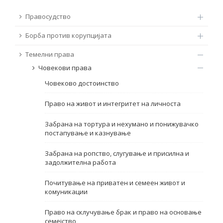
ТЕМЕЛНИ ПРАВА
Правосудство
Извор
Борба против корупцијата
ПРАВА НА ГРАЃАНИТЕ НА ЕУ
Темелни права
Под-извор
ПРИСТАПНИ ПРЕГОВОРИ
Човекови права
Човеково достоинство
Тип
Право на живот и интегритет на личноста
Таг
Забрана на тортура и нехумано и понижувачко
постапување и казнување
Од Мрежа 23
Забрана на ропство, слугување и присилна и
задолжителна работа
Датум на објавување
Почитување на приватен и семеен живот и
комуникации
Јазик
Право на склучување брак и право на основање
семејство