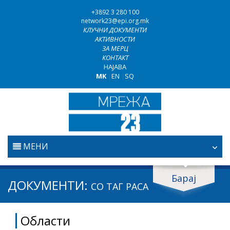
+3892 3 280 100
network23@epi.org.mk
КЛУЧНИ ДОКУМЕНТИ
АКТИВНОСТИ
ЗА МЕРЦ
КОНТАКТ
НАЈАВА
MK
|
EN
|
SQ
МЕНИ
ПОЧЕТНА
Барај
Барај документи
ДОКУМЕНТИ:
СО ТАГ
РАСА
ПРАВОСУДСТВО
Барај
Области
БОРБА ПРОТИВ КОРУПЦИЈАТА
Област / подрачје