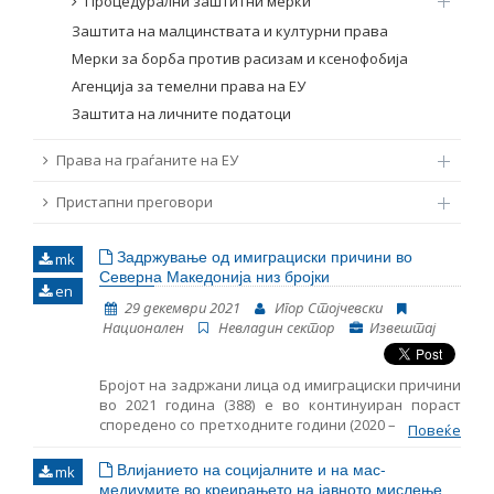
Процедурални заштитни мерки
Заштита на малцинствата и културни права
Мерки за борба против расизам и ксенофобија
Агенција за темелни права на ЕУ
Заштита на личните податоци
Права на граѓаните на ЕУ
Пристапни преговори
Задржување од имиграциски причини во
mk
Северна Македонија низ бројки
en
29 декември 2021
Игор Стојчевски
Национален
Невладин сектор
Извештај
Бројот на задржани лица од имиграциски причини
во 2021 година (388) е во континуиран пораст
споредено со претходните години (2020 – 317, 2019
Повеќе
- 225). Постои мало намалување на бројот на
задржани деца од имиграциски причини во 2021
Влијанието на социјалните и на мас-
mk
година, споредено со истиот период во 2020
медиумите во креирањето на јавното мислење