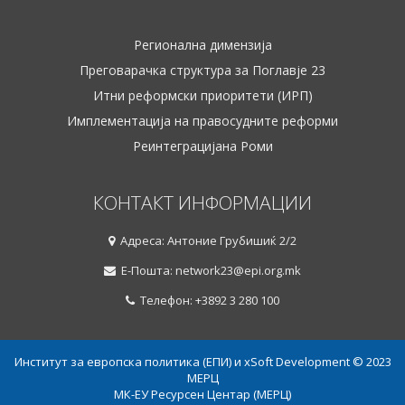
Регионална димензија
Преговарачка структура за Поглавје 23
Итни реформски приоритети (ИРП)
Имплементација на правосудните реформи
Реинтеграцијана Роми
КОНТАКТ ИНФОРМАЦИИ
Адреса: Антоние Грубишиќ 2/2
Е-Пошта: network23@epi.org.mk
Телефон: +3892 3 280 100
Институт за европска политика (ЕПИ) и xSoft Development © 2023
МЕРЦ
МК-ЕУ Ресурсен Центар (МЕРЦ)