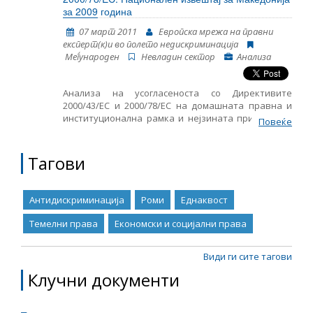
за 2009 година
07 март 2011
Европска мрежа на правни
експерт(к)и во полето недискриминација
Mеѓународен
Невладин сектор
Анализа
Aнализа на усогласеноста со Директивите
2000/43/EC и 2000/78/EC на домашната правна и
институционална рамка и нејзината примена во
Повеќе
практиката.
Тагови
Антидискриминација
Роми
Еднаквост
Темелни права
Економски и социјални права
Види ги сите тагови
Клучни документи