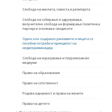
Име, опис или клучен збор
Слобода на мислата, совеста и религијата
Слобода на собирање и здружување,
вклучително слобода на формирање политичка
партија и основање синдикати
Однос кон социјално ранливите и лицата со
посебни потреби и принципот на
недискриминација
Слобода на изразување и плурализам во
медиуми
Право на образование
Право на сопственост
Родова еднаквост и права на жените
Права на детето