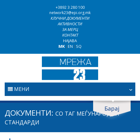
+3892 3 280 100
network23@epi.org.mk
КЛУЧНИ ДОКУМЕНТИ
АКТИВНОСТИ
ЗА МЕРЦ
КОНТАКТ
НАЈАВА
MK
|
EN
|
SQ
МЕНИ
ПОЧЕТНА
Барај
Барај документи
ДОКУМЕНТИ:
СО ТАГ
МЕЃУНАРОДНИ
ПРАВОСУДСТВО
Барај
СТАНДАРДИ
БОРБА ПРОТИВ КОРУПЦИЈАТА
Област / подрачје