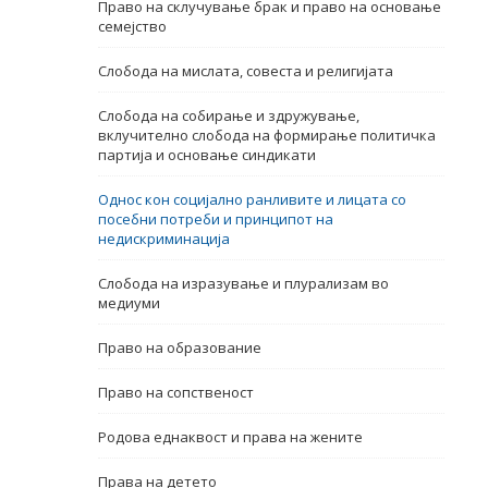
Право на склучување брак и право на основање
семејство
Име, опис или клучен збор
Слобода на мислата, совеста и религијата
Слобода на собирање и здружување,
вклучително слобода на формирање политичка
партија и основање синдикати
Однос кон социјално ранливите и лицата со
посебни потреби и принципот на
недискриминација
Слобода на изразување и плурализам во
медиуми
Право на образование
Право на сопственост
Родова еднаквост и права на жените
Права на детето