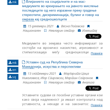
образование како човеково право за прв пат го
Влијанието на социјалните и на мас-
mk
сретнуваме во Универзалната декларација за
медиумите во креирањето на јавното мислење
човекови права од 1948 година.1 Во нашето
последиците од него изразени преку градење
законодавство, правото на образование е
стереотипи, дискриминација, булинг и говор на
уредено во член 44 од Уставот кој предвидува
омраза кај средношколците
дека секој има право на образование кое е
15 декември 2021
Весна Поповска
достапно на секого под еднакви услови, додека
Национален
Невладин сектор
Извештај
пак посебните закони ги уредуваат условите и
реализацијата во основното, средното и високото
образование.2 Од меѓународен аспект,
Медиумите во земјава често информираат за
Универзалната декларација за човекови права
состојби на врсничко насилство, агресивност и
во член 26 предвидува дека секој има право на
стигматизација меѓу средношколците, но
образование, додека пак Европската конвенција
Повеќе
недостигаат емпириски истражувања за
за човекови права во член 2 од Протоколот 1
каузалната поврзаност, изолација и онлајн
Уставен суд на Република Северна
предвидува дека на никого не може да му се
mk
наставата, ваквите настани не изостанаа во
Македонија, искуства и перспективи
одземе правото на образование. Понатаму, ова
en
офлајн светот, што индицира дека улогата на
универзално право е предвидено и во
13 септември 2021
Маргарита Цаца
медиумите, во целиот процес, претставува
Конвенцијата за правата на детото, УНЕСКО
sq
Николовкса, Игор Спировски, Мартин Сопронов
фактор на кој системски треба да му се пристапи.
Конвенцијата против дискриминација во о
Национален
Невладин сектор
Анализа
Уставните судови се посебни уставни органи кои
како своја надлежност ја имаат контролата над
уставноста, а некаде и на законитоста. Како
Повеќе
резултат на оваа нивна значајна улога во