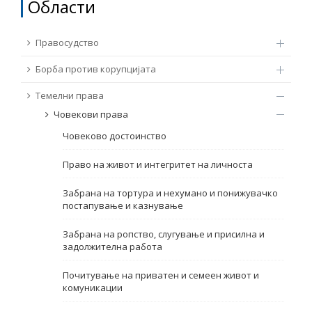
Области
ТЕМЕЛНИ ПРАВА
Извор
Правосудство
ПРАВА НА ГРАЃАНИТЕ НА ЕУ
Борба против корупцијата
Под-извор
ПРИСТАПНИ ПРЕГОВОРИ
Темелни права
Човекови права
Тип
Човеково достоинство
Таг
Право на живот и интегритет на личноста
Забрана на тортура и нехумано и понижувачко
постапување и казнување
Од Мрежа 23
Забрана на ропство, слугување и присилна и
задолжителна работа
Датум на објавување
Почитување на приватен и семеен живот и
комуникации
Јазик