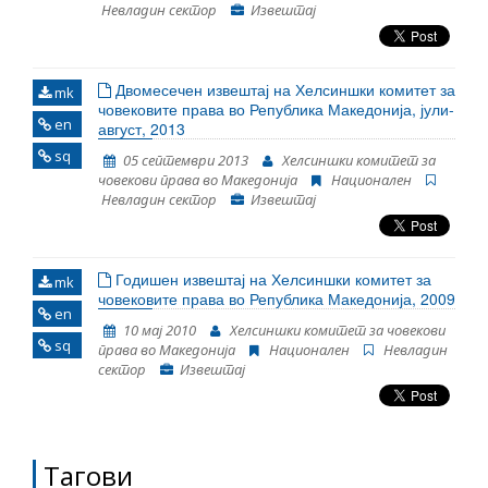
Невладин сектор
Извештај
Двомесечен извештај на Хелсиншки комитет за
mk
човековите права во Република Македонија, јули-
en
август, 2013
sq
05 септември 2013
Хелсиншки комитет за
човекови права во Македонија
Национален
Невладин сектор
Извештај
Годишен извештај на Хелсиншки комитет за
mk
човековите права во Република Македонија, 2009
en
10 мај 2010
Хелсиншки комитет за човекови
sq
права во Македонија
Национален
Невладин
сектор
Извештај
Тагови