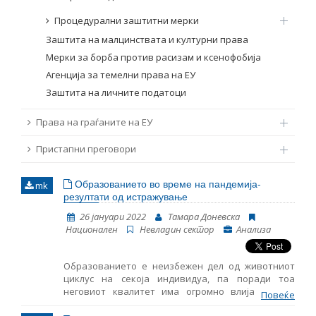
Процедурални заштитни мерки
Заштита на малцинствата и културни права
Мерки за борба против расизам и ксенофобија
Агенција за темелни права на ЕУ
Заштита на личните податоци
Права на граѓаните на ЕУ
Пристапни преговори
Образованието во време на пандемија-
mk
резултати од истражување
26 јануари 2022
Тамара Доневска
Национален
Невладин сектор
Анализа
Образованието е неизбежен дел од животниот
циклус на секоја индивидуа, па поради тоа
неговиот квалитет има огромно влијание врз
Повеќе
нејзиниот континуиран развој. Правото на