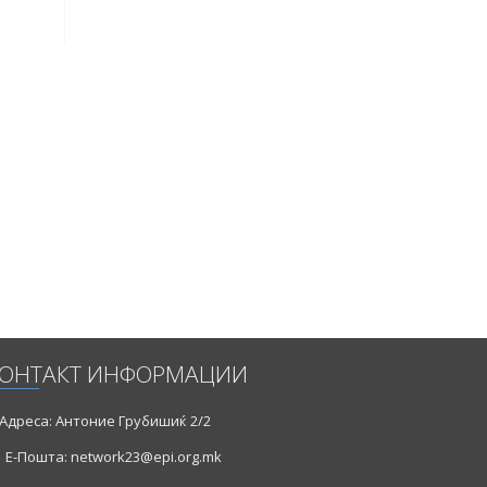
ОНТАКТ ИНФОРМАЦИИ
Адреса: Антоние Грубишиќ 2/2
Е-Пошта: network23@epi.org.mk