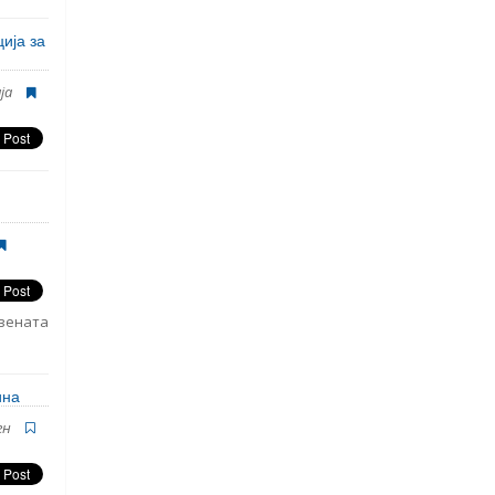
ија за
ја
твената
ина
ен