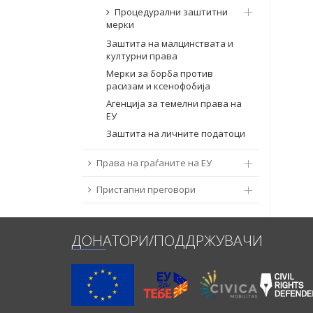
Процедурални заштитни
мерки
Заштита на малцинствата и
културни права
Мерки за борба против
расизам и ксенофобија
Агенција за темелни права на
ЕУ
Заштита на личните податоци
Права на граѓаните на ЕУ
Пристапни преговори
ДОНАТОРИ/ПОДДРЖУВАЧИ