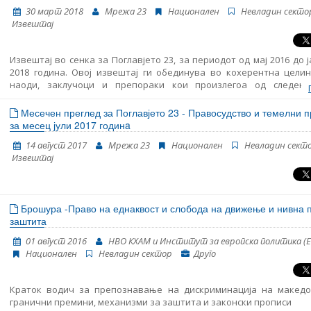
крајот се споделени препораки категоризирани во секоја 
30 март 2018
Мрежа 23
Национален
Невладин секто
наведена во документот.
Извештај
Извештај во сенка за Поглавјето 23, за периодот од мај 2016 до 
2018 година. Овој извештај ги обединува во кохерентна целин
наоди, заклучоци и препораки кои произлегоа од следењ
областите структурирани во Поглавјето 23: правосудство, борба
корупција и темелни права. Ова е трет Извештај во сенка обј
Месечен преглед за Поглавјето 23 - Правосудство и темелни 
страна на Мрежа 23 и истиот му претходи на новиот Извеш
за месец јули 2017 годинa
напредокот на Република Македонија кој се очекува да биде обј
14 август 2017
Мрежа 23
Национален
Невладин сект
страна на Европската комисија во средината на април. Извешт
Извештај
подготвен во рамките на проектот „Мрежа 23+“, финанси
Европската Унија.
Брошура -Право на еднаквост и слобода на движење и нивна 
заштита
01 август 2016
НВО КХАМ и Институт за европска политика (
Национален
Невладин сектор
Друго
Краток водич за препознавање на дискриминација на македо
гранични премини, механизми за заштита и законски прописи