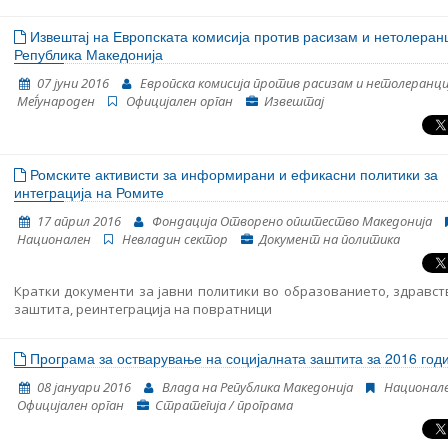
Извештај на Европската комисија против расизам и нетолеранц
Република Македонија
07 јуни 2016
Европска комисија против расизам и нетолеранци
Mеѓународен
Oфицијален орган
Извештај
Ромските активисти за информирани и ефикасни политики за
интеграција на Ромите
17 април 2016
Фондација Отворено општество Македонија
Национален
Невладин сектор
Документ на политика
Кратки документи за јавни политики во образованието, здравс
заштита, реинтеграција на повратници
Програма за остварување на социјалната заштита за 2016 год
08 јануари 2016
Влада на Република Македонија
Национал
Oфицијален орган
Стратегија / програма