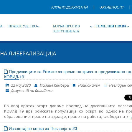
КЛУЧНИ ДОКУМЕНТИ
|
АКТИВНОСТИ
|
НА
ПРАВОСУДСТВО
БОРБА ПРОТИВ
ТЕМЕЛНИ ПРАВА
КОРУПЦИЈАТА
НА ЛИБЕРАЛИЗАЦИЈА
Извор
Под-извор
Т
Предизвиците за Ромите за време на кризата предизвикана од
КОВИД-19
Јазик
Име, опис или клучен збор
22 мај 2020
Исмаил Камбери
Национален
Невладин се
Документ на политика
Во овој краток осврт даваме преглед на досегашните послед
КОВИД 19 врз ромската популација со осврт во однос на пр
образование, право на здравје, право на работа, слобода на д
основни услови за остварување на правата и слободите и активн
донатори и невладини организации за време на вонредната состо
Извештај во сенка за Поглавјето 23