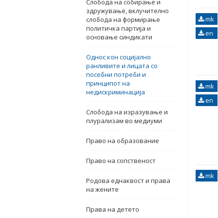
Слобода на собирање и
здружување, вклучително
mk
слобода на формирање
политичка партија и
en
основање синдикати
Однос кон социјално
ранливите и лицата со
посебни потреби и
принципот на
mk
недискриминација
en
Слобода на изразување и
плурализам во медиуми
Право на образование
Право на сопственост
mk
Родова еднаквост и права
на жените
Права на детето