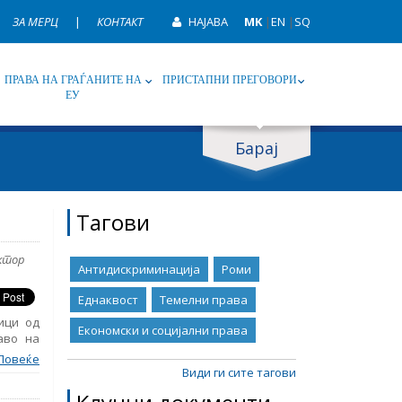
ЗА МЕРЦ
|
КОНТАКТ
НАЈАВА
MK
|
EN
|
SQ
ПРАВА НА ГРАЃАНИТЕ НА
ПРИСТАПНИ ПРЕГОВОРИ
ЕУ
Барај
ип
Таг
Тагови
ктор
Антидискриминација
Роми
Еднаквост
Темелни права
ици од
Економски и социјални права
аво на
вижење,
Повеќе
ости на
Види ги сите тагови
јба. На