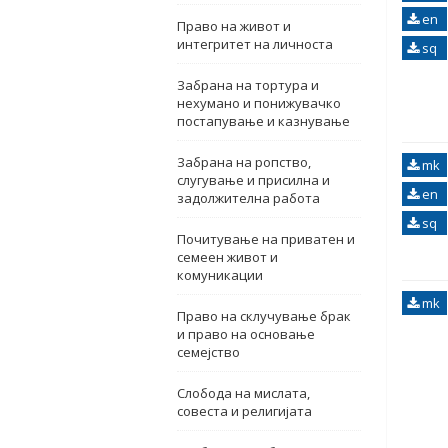
en
Право на живот и
интегритет на личноста
sq
Забрана на тортура и
нехумано и понижувачко
постапување и казнување
Забрана на ропство,
mk
слугување и присилна и
en
задолжителна работа
sq
Почитување на приватен и
семеен живот и
комуникации
mk
Право на склучување брак
и право на основање
семејство
Слобода на мислата,
совеста и религијата