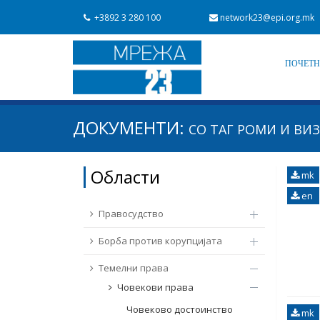
+3892 3 280 100
network23@epi.org.mk
ПОЧЕТ
Барај документи
ДОКУМЕНТИ:
СО ТАГ
РОМИ И ВИЗ
Барај
Област / подрачје
Области
mk
Од Мрежа 23
Датум на објавување
en
Правосудство
Борба против корупцијата
Темелни права
Човекови права
Човеково достоинство
mk