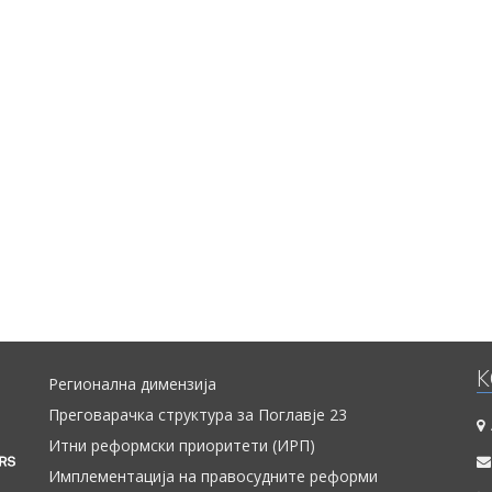
К
Регионална димензија
Преговарачка структура за Поглавје 23
Итни реформски приоритети (ИРП)
Имплементација на правосудните реформи