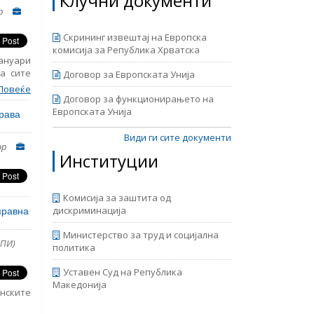
Клучни документи
област
р
Скрининг извештај на Европска
комисија за Република Хрватска
јануари
а сите
Договор за Европската Унија
ето на
Повеќе
 против
Договор за функционирањето на
авен од
Европската Унија
права
тај за
авен од
Види ги сите документи
ор
ајот е
Институции
ран од
Комисија за заштита од
правна
дискриминација
Министерство за труд и социјална
ЕПИ)
политика
Уставен Суд на Република
Македонија
нските