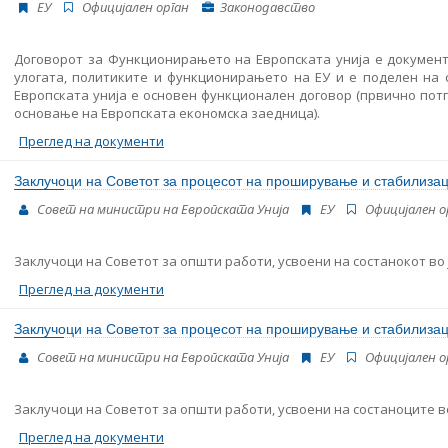
ЕУ
Oфицијален орган
Законодавство
Договорот за Функционирањето на Европската унија е документ
улогата, политиките и функционирањето на ЕУ и е поделен на
Европската унија е основен функционален договор (првично потп
основање на Европската економска заедница).
Преглед на документи
Заклучоци на Советот за процесот на проширување и стабилизациј
Совет на министри на Европската Унија
ЕУ
Oфицијален о
Заклучоци на Советот за општи работи, усвоени на состанокот во ј
Преглед на документи
Заклучоци на Советот за процесот на проширување и стабилизац
Совет на министри на Европската Унија
ЕУ
Oфицијален о
Заклучоци на Советот за општи работи, усвоени на состаноците 
Преглед на документи