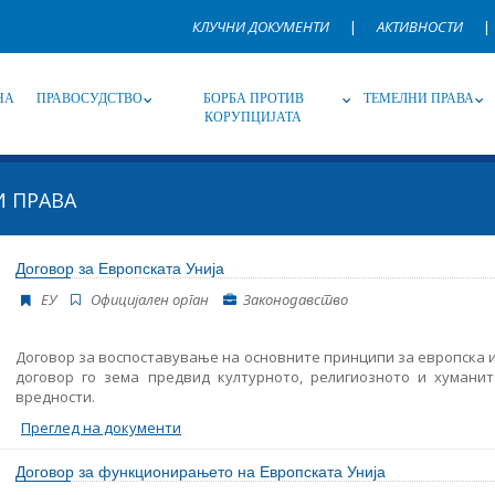
КЛУЧНИ ДОКУМЕНТИ
|
АКТИВНОСТИ
|
НА
ПРАВОСУДСТВО
БОРБА ПРОТИВ
ТЕМЕЛНИ ПРАВА
КОРУПЦИЈАТА
 ПРАВА
Извор
Под-извор
Т
Договор за Европската Унија
ЕУ
Oфицијален орган
Законодавство
Јазик
Име, опис или клучен збор
Договор за воспоставување на основните принципи за европска и
договор го зема предвид културното, религиозното и хумани
вредности.
Преглед на документи
Договор за функционирањето на Европската Унија