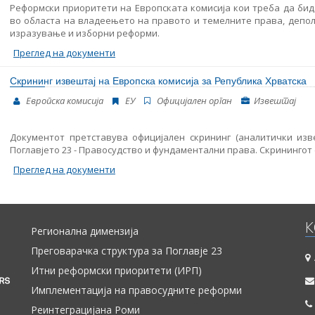
Реформски приоритети на Европската комисија кои треба да бид
во областа на владеењето на правото и темелните права, депол
изразување и изборни реформи.
Преглед на документи
Скрининг извештај на Европска комисија за Република Хрватска
Европска комисија
ЕУ
Oфицијален орган
Извештај
Документот претставува официјален скрининг (аналитички изве
Поглавјето 23 - Правосудство и фундаментални права. Скринингот е
Преглед на документи
К
Регионална димензија
Преговарачка структура за Поглавје 23
Итни реформски приоритети (ИРП)
Имплементација на правосудните реформи
Реинтеграцијана Роми