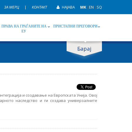
ЗА МЕРЦ
|
КОНТАКТ
НАЈАВА
MK
|
EN
|
SQ
ПРАВА НА ГРАЃАНИТЕ НА
ПРИСТАПНИ ПРЕГОВОРИ
ЕУ
Барај
ип
Таг
нтеграција и создавање на Европската Унија. Овој
тарното наследство и ги создава универзалните