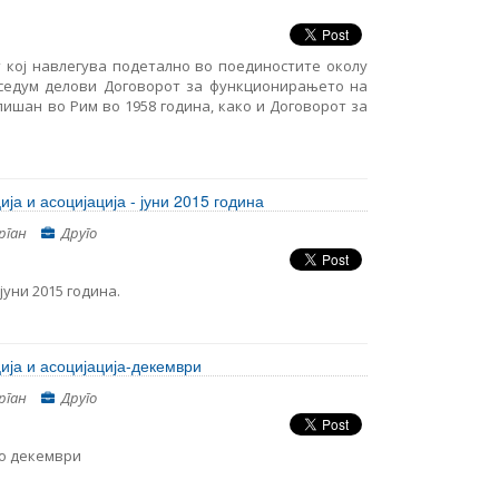
 кој навлегува подетално во поединостите околу
 седум делови Договорот за функционирањето на
ишан во Рим во 1958 година, како и Договорот за
а и асоцијација - јуни 2015 година
рган
Друго
уни 2015 година.
ија и асоцијација-декември
рган
Друго
во декември