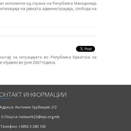
ат исполенти од страна на Република Македонија
итизација на јавната администрација, слобода на
штај) за ситуацијата во Република Хрватска за
 објавен во јуни 2007 година.
ОНТАКТ ИНФОРМАЦИИ
Адреса: Антоние Грубишиќ 2/2
Е-Пошта: network23@epi.org.mk
Телефон: +3892 3 280 100