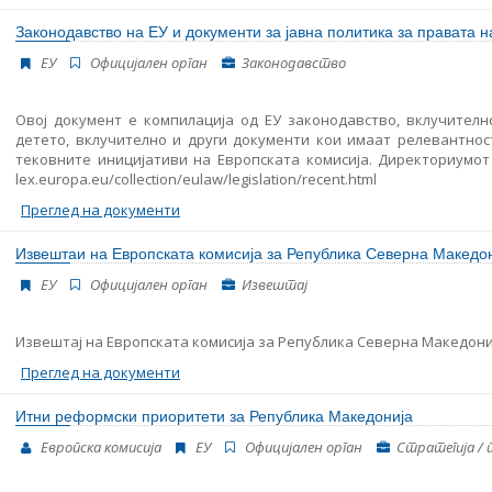
Законодавство на ЕУ и документи за јавна политика за правата н
ЕУ
Oфицијален орган
Законодавство
Овој документ е компилација од ЕУ законодавство, вклучителн
детето, вклучително и други документи кои имаат релевантност
тековните иницијативи на Европската комисија. Директориумот м
lex.europa.eu/collection/eulaw/legislation/recent.html
Преглед на документи
Извештаи на Европската комисија за Република Северна Македон
ЕУ
Oфицијален орган
Извештај
Извештај на Европската комисија за Република Северна Македони
Преглед на документи
Итни реформски приоритети за Република Македонија
Европска комисија
ЕУ
Oфицијален орган
Стратегија / 