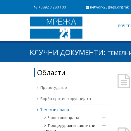
+3892 3 280 100
network23@epi.org.mk
ПОЧЕТ
Барај документи
КЛУЧНИ ДОКУМЕНТИ:
ТЕМЕЛНИ
Барај
Област / подрачје
Области
Од Мрежа 23
Датум на објавување
Правосудство
Борба против корупцијата
Темелни права
Човекови права
Процедурални заштитни
мерки