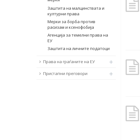
Заштита на малцинствата и
културни права
Мерки за борба против
расизам и ксенофобија
Агенција за темелни права на
ЕУ
Заштита на личните податоци
Права на граѓаните на ЕУ
Пристапни преговори