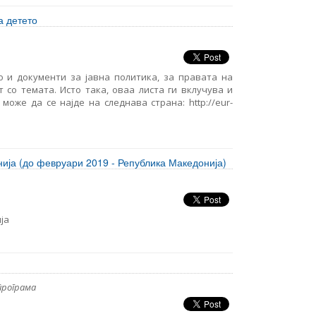
а детето
о и документи за јавна политика, за правата на
 со темата. Исто така, оваа листа ги вклучува и
оже да се најде на следнава страна: http://eur-
ија (до февруари 2019 - Република Македонија)
ја
програма