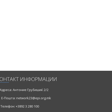
ОНТАКТ ИНФОРМАЦИИ
Адреса: Антоние Грубишиќ 2/2
Е-Пошта: network23@epi.org.mk
Телефон: +3892 3 280 100