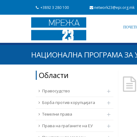
+3892 3 280 100
network23@epi.org.mk
ПОЧЕТ
Барај документи
НАЦИОНАЛНА ПРОГРАМА ЗА У
Барај
Област / подрачје
Области
Од Мрежа 23
Датум на објавување
Правосудство
Борба против корупцијата
Темелни права
Права на граѓаните на ЕУ