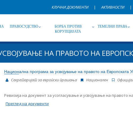
КЛУЧНИ ДОКУМЕНТИ
|
АКТИВНОСТИ
|
НА
ПРАВОСУДСТВО
БОРБА ПРОТИВ
ТЕМЕЛНИ ПРАВА
КОРУПЦИЈАТА
СВОЈУВАЊЕ НА ПРАВОТО НА ЕВРОПСК
Извор
Под-извор
Т
Национална програма за усвојување на правото на Европската У
Секретаријат за европски прашања
Национален
Oфиција
Јазик
Име, опис или клучен збор
Ревизија на документ за усогласување и усвојување на правото на
Преглед на документи