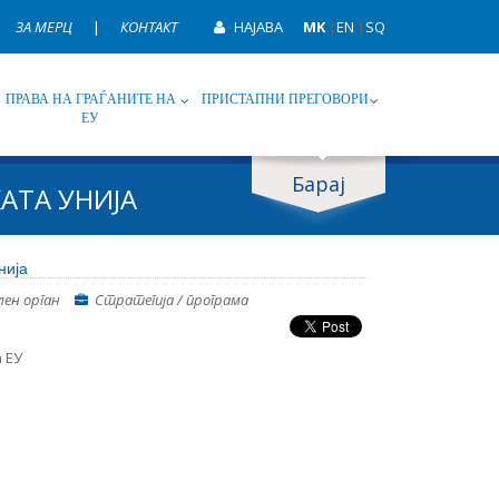
ЗА МЕРЦ
|
КОНТАКТ
НАЈАВА
MK
|
EN
|
SQ
ПРАВА НА ГРАЃАНИТЕ НА
ПРИСТАПНИ ПРЕГОВОРИ
ЕУ
Барај
АТА УНИЈА
ип
Таг
нија
лен орган
Стратегија / програма
 ЕУ