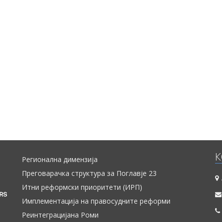
К
Регионална димензија
Преговарачка структура за Поглавје 23
Итни реформски приоритети (ИРП)
Имплементација на правосудните реформи
Реинтеграцијана Роми