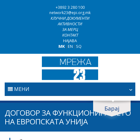
+3892 3 280 100
network23@epi.org.mk
КЛУЧНИ ДОКУМЕНТИ
АКТИВНОСТИ
ЗА МЕРЦ
КОНТАКТ
НАЈАВА
MK
|
EN
|
SQ
МЕНИ
ПОЧЕТНА
Барај
Барај документи
ДОГОВОР ЗА ФУНКЦИОНИРАЊЕТО
ПРАВОСУДСТВО
НА ЕВРОПСКАТА УНИЈА
Барај
БОРБА ПРОТИВ КОРУПЦИЈАТА
Област / подрачје