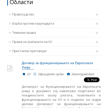
Области
ТЕМЕЛНИ ПРАВА
Извор
Правосудство
ПРАВА НА ГРАЃАНИТЕ НА ЕУ
Борба против корупцијата
Под-извор
ПРИСТАПНИ ПРЕГОВОРИ
Темелни права
Права на граѓаните на ЕУ
Тип
Пристапни преговори
Таг
Договор за функционирањето на Европската
Унија
Од Мрежа 23
ЕУ
Oфицијален орган
Законодавство
Договорот за Функционирањето на Европската
Датум на објавување
унија е документ кој навлегува подетално во
поединостите околу улогата, политиките и
функционирањето на ЕУ и е поделен на седум
Јазик
делови Договорот за функционирањето на