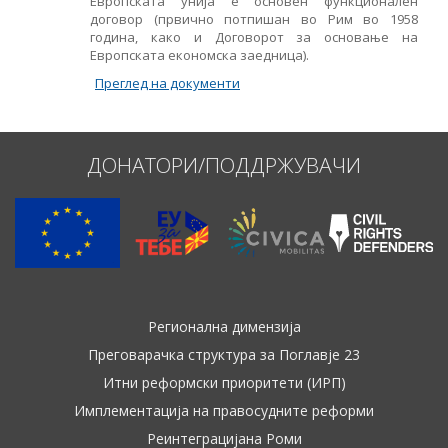
Европската унија е основен функционален
договор (првично потпишан во Рим во 1958
Име, опис или клучен збор
година, како и Договорот за основање на
Европската економска заедница).
Преглед на документи
ДОНАТОРИ/ПОДДРЖУВАЧИ
Регионална димензија
Преговарачка структура за Поглавје 23
Итни реформски приоритети (ИРП)
Имплементација на правосудните реформи
Реинтеграцијана Роми