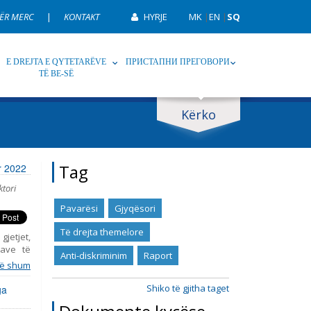
ËR MERC
|
KONTAKT
HYRJE
MK
|
EN
|
SQ
E DREJTA E QYTETARËVE
ПРИСТАПНИ ПРЕГОВОРИ
TË BE-SË
Kërko
p
Tag
Tag
or 2022
ktori
Pavarësi
Gjyqësori
Të drejta themelore
gjetjet,
ave të
Anti-diskriminim
Raport
 raporti
ë shum
up, duke
Gjashtë
Shiko të gjitha taget
ga
k 2015,