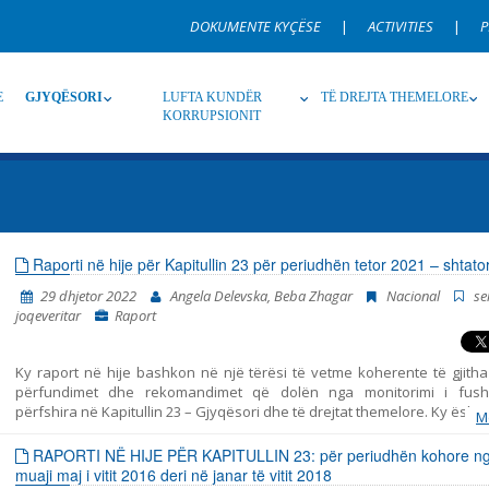
DOKUMENTE KYÇËSE
|
ACTIVITIES
|
P
E
GJYQËSORI
LUFTA KUNDËR
TË DREJTA THEMELORE
KORRUPSIONIT
Burim
Nën burim
Ti
Raporti në hije për Kapitullin 23 për periudhën tetor 2021 – shtat
29 dhjetor 2022
Angela Delevska, Beba Zhagar
Nacional
se
Gjuhë
Emër, përshkrim ose fjalen
joqeveritar
Raport
Ky raport në hije bashkon në një tërësi të vetme koherente të gjitha 
përfundimet dhe rekomandimet që dolën nga monitorimi i fush
përfshira në Kapitullin 23 – Gjyqësori dhe të drejtat themelore. Ky është
M
i shtatë i tillë i publikuar nga Instituti për Politika Evropiane (EPI) – Shk
marrë parasysh komentet dhe opinionet e organizatave joqeveritare. 
RAPORTI NË HIJE PËR KAPITULLIN 23: për periudhën kohore n
periudhat e mëparshme mbulojnë periudhat në vijim: tetor 2014 – korri
muaji maj i vitit 2016 deri në janar të vitit 2018