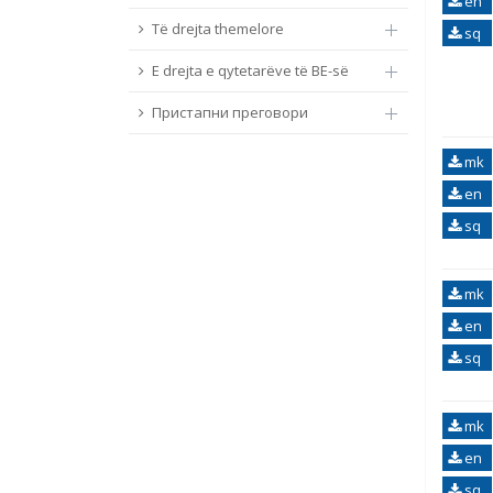
en
Të drejta themelore
sq
E drejta e qytetarëve të BE-së
Пристапни преговори
mk
en
sq
mk
en
sq
mk
en
sq