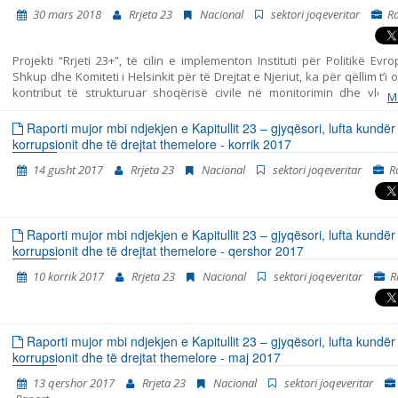
korrik 2015 – prill 2016, maj 2016 – janar 2018, qershor 2018 – mars 201
30 mars 2018
Rrjeta 23
Nacional
sektori joqeveritar
R
2019 – mars 2020 dhe prill 2020 – shtator 2021.
Projekti “Rrjeti 23+”, të cilin e implementon Instituti për Politikë Evr
Shkup dhe Komiteti i Helsinkit për të Drejtat e Njeriut, ka për qëllim t’i o
kontribut të strukturuar shoqërisë civile në monitorimin dhe vlerë
M
politikave të përfshira me Kapitullin 23 nga aderimi në BE – Jurisprud
të drejtat themelore. Ky raport i bashkon në një tërësi të vetme kohe
Raporti mujor mbi ndjekjen e Kapitullit 23 – gjyqësori, lufta kundër
gjitha konstatimet, konkluzionet dhe rekomandimet, të cilat rezult
korrupsionit dhe të drejtat themelore - korrik 2017
monitorimi i fushave të strukturuara në Kapitullin 23 – Jurisprudenca
14 gusht 2017
Rrjeta 23
Nacional
sektori joqeveritar
R
drejtat themelore. Në të vërtetë, ky është Raporti i tretë në hije të
publikon “Rrjeti 23”. Dy raportet paraprakë kishin të bëjnë me pe
kohore tetor 2014 - korrik 2015 dhe korrik 2015 – prill 2016. Raporti e p
periudhën kohore nga fillimi i muajit maj të vitit 2016, përfundimisht m
Raporti mujor mbi ndjekjen e Kapitullit 23 – gjyqësori, lufta kundër
e muajit janar të vitit 2018. Periudha e përfshirjes së Raportit është v
korrupsionit dhe të drejtat themelore - qershor 2017
në mënyrë që korrespondoj me ciklin e ri të raporteve t
10 korrik 2017
Rrjeta 23
Nacional
sektori joqeveritar
R
Raporti mujor mbi ndjekjen e Kapitullit 23 – gjyqësori, lufta kundër
korrupsionit dhe të drejtat themelore - maj 2017
13 qershor 2017
Rrjeta 23
Nacional
sektori joqeveritar