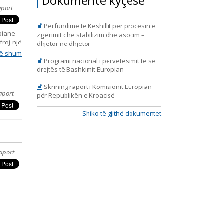
Dokumente kyçëse
9, prill
aport
Përfundime të Këshillit për procesin e
opiane –
zgjerimit dhe stabilizim dhe asocim –
froj një
dhjetor në dhjetor
simin e
ë shum
enca dhe
Programi nacional i përvetësimit të së
rente të
drejtës të Bashkimit Europian
uan nga
 dhe të
Skrining raport i Komisionit Europian
aport
 cilin e
për Republikën e Kroacisë
riudhën
ërfshinë
Shiko të gjithë dokumentet
e fundin
azhduar,
aport