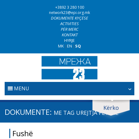
+3892 3 280 100
network23@epi.org.mk
DOKUMENTE KYÇËSE
ACTIVITIES
PËR MERC
KONTAKT
HYRJE
MK
|
EN
|
SQ
MENU
FILLESTARE
Kërko
Kërko dokumente
DOKUMENTE:
ME TAG
UREJTJA FETARE
GJYQËSORI
Kërko
Fushë
LUFTA KUNDËR KORRUPSIONIT
Fushë / lëmi