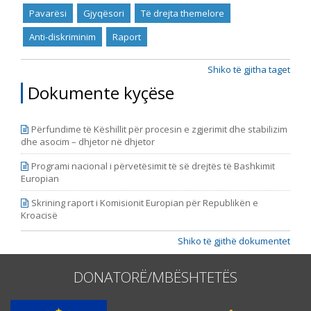
Pavarësi
Gjyqësori
Të drejta themelore
Anti-diskriminim
Raport
Shiko të gjitha taget
Dokumente kyçëse
Përfundime të Këshillit për procesin e zgjerimit dhe stabilizim
dhe asocim – dhjetor në dhjetor
Programi nacional i përvetësimit të së drejtës të Bashkimit
Europian
Skrining raport i Komisionit Europian për Republikën e
Kroacisë
Shiko të gjithë dokumentet
DONATORË/MBËSHTETËS