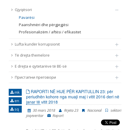
TË DREJTA THEMELORE
Gjyqësori
Burim
Pavarësi
E DREJTA E QYTETARËVE TË BE-SË
Paanshmëri dhe përgjegjësi
Profesionalizëm / aftësi / efikasitet
Nën burim
ПРИСТАПНИ ПРЕГОВОРИ
Lufta kundër korrupsionit
Tip
Të drejta themelore
E drejta e qytetarëve të BE-së
Tag
Пристапни преговори
Nga rrjeti 23
RAPORTI NË HIJE PËR KAPITULLIN 23: për
mk
periudhën kohore nga muaji maj i vitit 2016 deri në
en
janar të vitit 2018
Data e shpalljes
sq
30 mars 2018
Rrjeta 23
Nacional
sektori
joqeveritar
Raport
Gjuhë