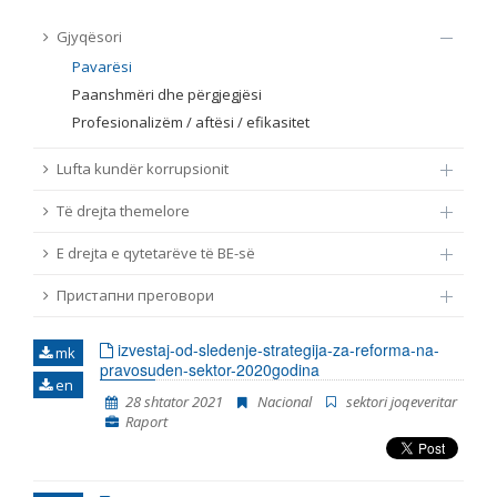
TË DREJTA THEMELORE
Gjyqësori
Burim
Pavarësi
E DREJTA E QYTETARËVE TË BE-SË
Paanshmëri dhe përgjegjësi
Profesionalizëm / aftësi / efikasitet
Nën burim
ПРИСТАПНИ ПРЕГОВОРИ
Lufta kundër korrupsionit
Tip
Të drejta themelore
E drejta e qytetarëve të BE-së
Tag
Пристапни преговори
Nga rrjeti 23
izvestaj-od-sledenje-strategija-za-reforma-na-
mk
pravosuden-sektor-2020godina
en
Data e shpalljes
28 shtator 2021
Nacional
sektori joqeveritar
Raport
Gjuhë