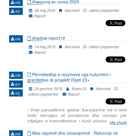
Извештај во сенка 2020
mk
Emër, përshkrim ose fjalen
26 maj 2020
Nacional
sektori joqeveritar
en
Raport
shadow-report19
mk
14 maj 2019
Nacional
sektori joqeveritar
Raport
Përmbledhja e rezymeve nga hulumtimi i
mk
grantistëve të projektit Rrjeti 23+
en
29 qershor 2018
Rrjeta 23
Nacional
sq
sektori joqeveritar
Raport
• Drejt panoptikonit qytetar: Baraspeshë më e mirë
midis mbrojtjes së privatësisë dhe nevojës për
ndjekjen e komunikimeve • Kush punëson komuna
Më shum
apo partia? • Burimet e financimit, lartësia e mjeteve
të siguruara dhe ndikimi i tyre mbi pavarësinë e
Mes veprimit dhe mosveprimit - Reformat në
mk