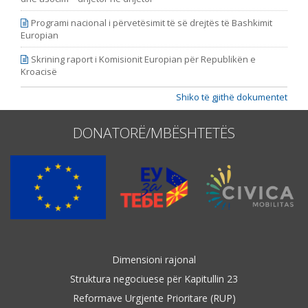
Programi nacional i përvetësimit të së drejtës të Bashkimit
Europian
Skrining raport i Komisionit Europian për Republikën e
Kroacisë
Shiko të gjithë dokumentet
DONATORË/MBËSHTETËS
Dimensioni rajonal
Struktura negociuese për Kapitullin 23
Reformave Urgjente Prioritare (RUP)