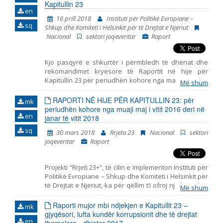
pushtetit gjyqësor • A do të ketë “bilbilfryrës” në
Kapitullin 23
en
universitete? Mundësitë e Ligjit për mbrojtjen e
16 prill 2018
Instituti për Politikë Evropiane –
denoncuesve dhe parandalimin e korrupsionit në
sq
Shkup dhe Komiteti i Helsinkit për të Drejtat e Njeriut
arsimin e lartë në Republikën e Maqedonisë •
Nacional
sektori joqeveritar
Raport
Monitorimi i implementimit të standardeve
ndërkombëtare për gjykim të drejtë në Gjykatën
Themelore Shkup I dhe Shkup II • Ndihma juridike
Kjo pasqyrë e shkurtër i përmbledh të dhënat dhe
falas – sfidat dhe zgjidhjet • Aksesi dhe inkluziviteti i
rekomandimet kryesore të Raportit në hije për
gjykatave në Maqedoni • Analizë e Ligjit për
Kapitullin 23 për periudhën kohore nga maji 2016 deri
përcaktimin e llojit dhe matjen e lartësisë së dënimit •
Më shum
në janar të vitit 2018. I hartuar nga Instituti për Politikë
Analizë e zbatimit të Ligjit për përcaktimin e llojit dhe
Evropiane – Shkup dhe Komiteti i Helsinkit për të
RAPORTI NË HIJE PËR KAPITULLIN 23: për
matjen e lartësisë së dënimit
mk
Drejtat e Njeriut. Pasqyra përfshin tri periudha të
periudhën kohore nga muaji maj i vitit 2016 deri në
en
ndryshme: - periudha para zgjedhjeve të
janar të vitit 2018
parakohshme parlamentare më 11 dhjetor të vitit
sq
30 mars 2018
Rrjeta 23
Nacional
sektori
2016, - periudha e tranzicionit pas zgjedhjeve dhe
joqeveritar
Raport
para formimit të Qeverisë së re më datë 31 maj të vitit
2017, dhe - periudha nga zgjedhja e Qeverisë së re
deri në fund të muajit janar të vitit 2018. Raporti i
Projekti “Rrjeti 23+”, të cilin e implementon Instituti për
prezanton ngjarjet kryesore në periudhën e
Politikë Evropiane – Shkup dhe Komiteti i Helsinkit për
analizuar dhe jep rekomandime për politikat në
të Drejtat e Njeriut, ka për qëllim t’i ofroj një kontribut
secilën fushën të Kapitullit 23. Për analizë të detajuar
Më shum
të strukturuar shoqërisë civile në monitorimin dhe
të të gjitha fushave, ju lutemi shiheni Raportin në hije.
vlerësimin e politikave të përfshira me Kapitullin 23
Raporti mujor mbi ndjekjen e Kapitullit 23 –
Shadow Report.
mk
nga aderimi në BE – Jurisprudenca dhe të drejtat
gjyqësori, lufta kundër korrupsionit dhe të drejtat
en
themelore. Ky raport i bashkon në një tërësi të vetme