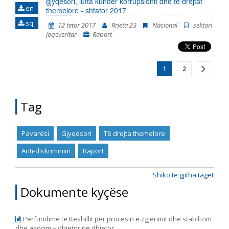
gjyqësori, lufta kundër korrupsionit dhe të drejtat
en
themelore - shtator 2017
sq
12 tetor 2017
Rrjeta 23
Nacional
sektori
joqeveritar
Raport
1
2
Tag
Pavarësi
Gjyqësori
Të drejta themelore
Anti-diskriminim
Raport
Shiko të gjitha taget
Dokumente kyçëse
Përfundime të Këshillit për procesin e zgjerimit dhe stabilizim
dhe asocim – dhjetor në dhjetor