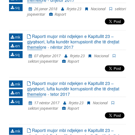
themelore - dhjetor 2017
koherente të gjitha konstatimet, konkluzionet dhe
sq
26 janar 2018
Rrjeta 23
Nacional
sektori
rekomandimet, të cilat rezultuan nga monitorimi i
joqeveritar
Raport
fushave të strukturuara në Kapitullin 23 –
Jurisprudenca dhe të drejtat themelore. Në të vërtetë,
ky është Raporti i tretë në hije të cilin e publikon “Rrjeti
23”. Dy raportet paraprakë kishin të bëjnë me
Raporti mujor mbi ndjekjen e Kapitullit 23 –
periudhën kohore tetor 2014 - korrik 2015 dhe korrik
mk
gjyqësori, lufta kundër korrupsionit dhe të drejtat
2015 – prill 2016. Raporti e përfshinë periudhën
en
themelore - nëntor 2017
kohore nga fillimi i muajit maj të vitit 2016,
përfundimisht me fundin e muajit janar të vitit 2018.
sq
07 dhjetor 2017
Rrjeta 23
Nacional
Periudha e përfshirjes së Raportit është vazhduar, në
sektori joqeveritar
Raport
mënyrë që korrespondoj me ciklin e ri të raporteve t
Raporti mujor mbi ndjekjen e Kapitullit 23 –
mk
gjyqësori, lufta kundër korrupsionit dhe të drejtat
en
themelore - tetor 2017
sq
17 nëntor 2017
Rrjeta 23
Nacional
sektori joqeveritar
Raport
Raporti mujor mbi ndjekjen e Kapitullit 23 –
mk