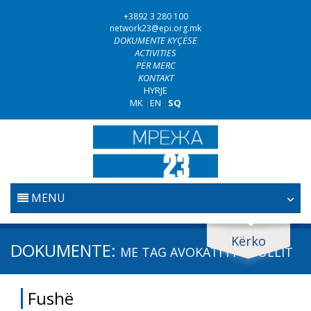
+3892 3 280 100
network23@epi.org.mk
DOKUMENTE KYÇËSE
ACTIVITIES
PËR MERC
KONTAKT
HYRJE
MK
|
EN
|
SQ
MENU
FILLESTARE
Kërko
Kërko dokumente
DOKUMENTE:
ME TAG
AVOKATI I POPULLIT
GJYQËSORI
Kërko
Fushë
LUFTA KUNDËR KORRUPSIONIT
Fushë / lëmi