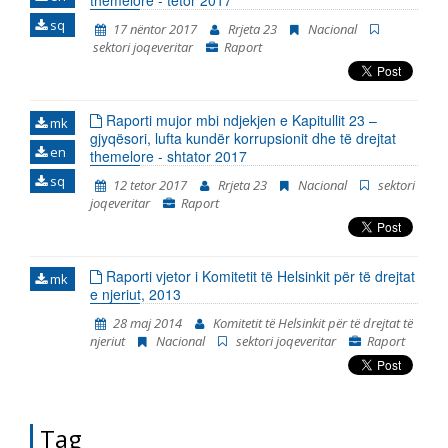
themelore - tetor 2017
koherente të gjitha konstatimet, konkluzionet dhe
sq
17 nëntor 2017
Rrjeta 23
Nacional
rekomandimet, të cilat rezultuan nga monitorimi i
sektori joqeveritar
Raport
fushave të strukturuara në Kapitullin 23 –
Jurisprudenca dhe të drejtat themelore. Në të vërtetë,
ky është Raporti i tretë në hije të cilin e publikon “Rrjeti
23”. Dy raportet paraprakë kishin të bëjnë me
Raporti mujor mbi ndjekjen e Kapitullit 23 –
periudhën kohore tetor 2014 - korrik 2015 dhe korrik
mk
gjyqësori, lufta kundër korrupsionit dhe të drejtat
2015 – prill 2016. Raporti e përfshinë periudhën
en
themelore - shtator 2017
kohore nga fillimi i muajit maj të vitit 2016,
përfundimisht me fundin e muajit janar të vitit 2018.
sq
12 tetor 2017
Rrjeta 23
Nacional
sektori
Periudha e përfshirjes së Raportit është vazhduar, në
joqeveritar
Raport
mënyrë që korrespondoj me ciklin e ri të raporteve t
Raporti vjetor i Komitetit të Helsinkit për të drejtat
mk
e njeriut, 2013
28 maj 2014
Komitetit të Helsinkit për të drejtat të
njeriut
Nacional
sektori joqeveritar
Raport
Tag