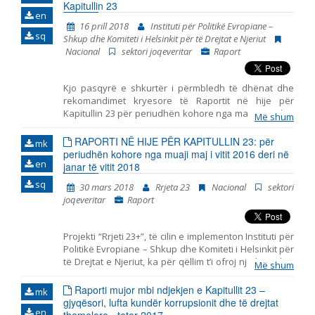
Kapitullin 23
en
16 prill 2018
Instituti për Politikë Evropiane –
sq
Shkup dhe Komiteti i Helsinkit për të Drejtat e Njeriut
Nacional
sektori joqeveritar
Raport
Kjo pasqyrë e shkurtër i përmbledh të dhënat dhe
rekomandimet kryesore të Raportit në hije për
Kapitullin 23 për periudhën kohore nga maji 2016 deri
Më shum
në janar të vitit 2018. I hartuar nga Instituti për Politikë
Evropiane – Shkup dhe Komiteti i Helsinkit për të
RAPORTI NË HIJE PËR KAPITULLIN 23: për
mk
Drejtat e Njeriut. Pasqyra përfshin tri periudha të
periudhën kohore nga muaji maj i vitit 2016 deri në
en
ndryshme: - periudha para zgjedhjeve të
janar të vitit 2018
parakohshme parlamentare më 11 dhjetor të vitit
sq
30 mars 2018
Rrjeta 23
Nacional
sektori
2016, - periudha e tranzicionit pas zgjedhjeve dhe
joqeveritar
Raport
para formimit të Qeverisë së re më datë 31 maj të vitit
2017, dhe - periudha nga zgjedhja e Qeverisë së re
deri në fund të muajit janar të vitit 2018. Raporti i
Projekti “Rrjeti 23+”, të cilin e implementon Instituti për
prezanton ngjarjet kryesore në periudhën e
Politikë Evropiane – Shkup dhe Komiteti i Helsinkit për
analizuar dhe jep rekomandime për politikat në
të Drejtat e Njeriut, ka për qëllim t’i ofroj një kontribut
secilën fushën të Kapitullit 23. Për analizë të detajuar
Më shum
të strukturuar shoqërisë civile në monitorimin dhe
të të gjitha fushave, ju lutemi shiheni Raportin në hije.
vlerësimin e politikave të përfshira me Kapitullin 23
Raporti mujor mbi ndjekjen e Kapitullit 23 –
Shadow Report.
mk
nga aderimi në BE – Jurisprudenca dhe të drejtat
gjyqësori, lufta kundër korrupsionit dhe të drejtat
en
themelore. Ky raport i bashkon në një tërësi të vetme