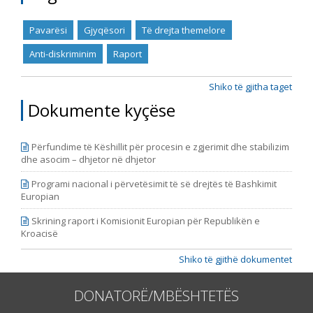
Pavarësi
Gjyqësori
Të drejta themelore
Anti-diskriminim
Raport
Shiko të gjitha taget
Dokumente kyçëse
Përfundime të Këshillit për procesin e zgjerimit dhe stabilizim
dhe asocim – dhjetor në dhjetor
Programi nacional i përvetësimit të së drejtës të Bashkimit
Europian
Skrining raport i Komisionit Europian për Republikën e
Kroacisë
Shiko të gjithë dokumentet
DONATORË/MBËSHTETËS