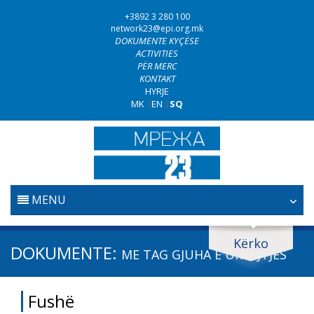
+3892 3 280 100
network23@epi.org.mk
DOKUMENTE KYÇËSE
ACTIVITIES
PËR MERC
KONTAKT
HYRJE
MK
|
EN
|
SQ
MENU
FILLESTARE
Kërko
Kërko dokumente
DOKUMENTE:
ME TAG
GJUHA E URREJTJES
GJYQËSORI
Kërko
Fushë
LUFTA KUNDËR KORRUPSIONIT
Fushë / lëmi