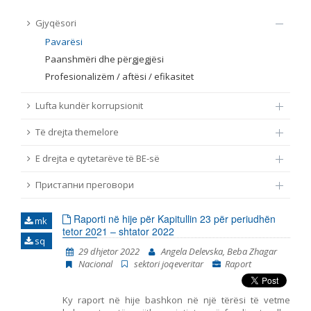
TË DREJTA THEMELORE
Gjyqësori
Burim
Pavarësi
E DREJTA E QYTETARËVE TË BE-SË
Paanshmëri dhe përgjegjësi
Profesionalizëm / aftësi / efikasitet
Nën burim
ПРИСТАПНИ ПРЕГОВОРИ
Lufta kundër korrupsionit
Tip
Të drejta themelore
E drejta e qytetarëve të BE-së
Tag
Пристапни преговори
Nga rrjeti 23
Raporti në hije për Kapitullin 23 për periudhën
mk
tetor 2021 – shtator 2022
sq
Data e shpalljes
29 dhjetor 2022
Angela Delevska, Beba Zhagar
Nacional
sektori joqeveritar
Raport
Gjuhë
Ky raport në hije bashkon në një tërësi të vetme