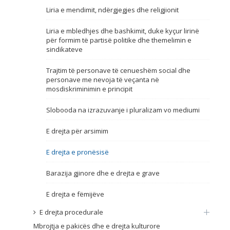
Liria e mendimit, ndërgjegjes dhe religjionit
Emër, përshkrim ose fjalen
Liria e mbledhjes dhe bashkimit, duke kyçur lirinë
për formim të partisë politike dhe themelimin e
sindikateve
Trajtim të personave të cenueshëm social dhe
personave me nevoja të veçanta në
mosdiskriminimin e principit
Slobooda na izrazuvanje i pluralizam vo mediumi
E drejta për arsimim
E drejta e pronësisë
Barazija gjinore dhe e drejta e grave
E drejta e fëmijëve
E drejta procedurale
Mbrojtja e pakicës dhe e drejta kulturore