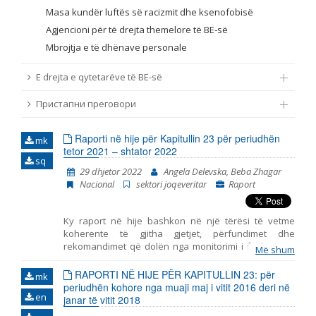
Masa kundër luftës së racizmit dhe ksenofobisë
Agjencioni për të drejta themelore të BE-së
Mbrojtja e të dhënave personale
E drejta e qytetarëve të BE-së
Пристапни преговори
Raporti në hije për Kapitullin 23 për periudhën
mk
tetor 2021 – shtator 2022
sq
29 dhjetor 2022
Angela Delevska, Beba Zhagar
Nacional
sektori joqeveritar
Raport
Ky raport në hije bashkon në një tërësi të vetme
koherente të gjitha gjetjet, përfundimet dhe
rekomandimet që dolën nga monitorimi i fushave të
Më shum
përfshira në Kapitullin 23 – Gjyqësori dhe të drejtat
themelore. Ky është raporti i shtatë i tillë i publikuar
RAPORTI NË HIJE PËR KAPITULLIN 23: për
mk
nga Instituti për Politika Evropiane (EPI) – Shkup, duke
periudhën kohore nga muaji maj i vitit 2016 deri në
en
marrë parasysh komentet dhe opinionet e
janar të vitit 2018
organizatave joqeveritare. Gjashtë periudhat e