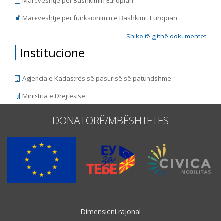
Marëveshtje për Bashkimin Europian
Marëveshtje për funksionimin e Bashkimit Europian
Shiko të gjithë dokumentet
Institucione
Agjencia e Kadastrës së pasurisë së patundshme
Ministria e Drejtësisë
DONATORË/MBËSHTETËS
Dimensioni rajonal