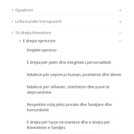
TË DREJTA THEMELORE
Gjyqësori
Burim
Lufta kundër korrupsionit
E DREJTA E QYTETARËVE TË BE-SË
Të drejta themelore
Nën burim
ПРИСТАПНИ ПРЕГОВОРИ
E drejta njerëzore
Dinjiteti njerëzor
Tip
E drejta për jetën dhe integriteti i personalitetit
Tag
Ndalesë për veprim jo human, poshtërim dhe dënim
Ndalesë për skllavëri, shërbëtori dhe punë të
Nga rrjeti 23
detyrueshme
Respektim ndaj jetës private dhe familjare dhe
Data e shpalljes
komunikimit
E drejta për hyrje në martesë dhe e drejta për
Gjuhë
themelimin e familjes