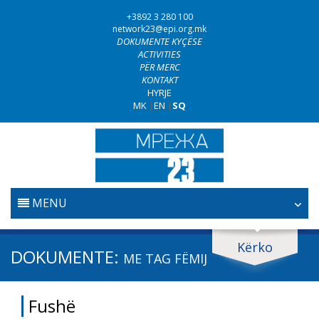
+3892 3 280 100
network23@epi.org.mk
DOKUMENTE KYÇËSE
ACTIVITIES
PËR MERC
KONTAKT
HYRJE
MK
|
EN
|
SQ
MENU
FILLESTARE
Kërko
Kërko dokumente
DOKUMENTE:
ME TAG
FËMIJ
GJYQËSORI
Kërko
Fushë
LUFTA KUNDËR KORRUPSIONIT
Fushë / lëmi