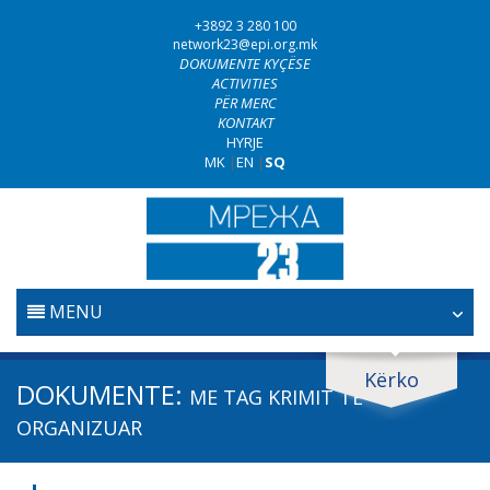
+3892 3 280 100
network23@epi.org.mk
DOKUMENTE KYÇËSE
ACTIVITIES
PËR MERC
KONTAKT
HYRJE
MK
|
EN
|
SQ
MENU
FILLESTARE
Kërko
Kërko dokumente
DOKUMENTE:
ME TAG
KRIMIT TË
GJYQËSORI
Kërko
ORGANIZUAR
LUFTA KUNDËR KORRUPSIONIT
Fushë / lëmi