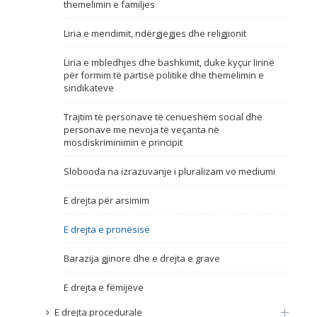
themelimin e familjes
Emër, përshkrim ose fjalen
Liria e mendimit, ndërgjegjes dhe religjionit
Liria e mbledhjes dhe bashkimit, duke kyçur lirinë
për formim të partisë politike dhe themelimin e
sindikateve
Trajtim të personave të cenueshëm social dhe
personave me nevoja të veçanta në
mosdiskriminimin e principit
Slobooda na izrazuvanje i pluralizam vo mediumi
E drejta për arsimim
E drejta e pronësisë
Barazija gjinore dhe e drejta e grave
E drejta e fëmijëve
E drejta procedurale