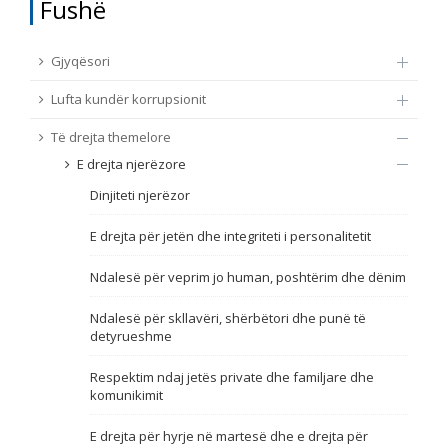
Fushë
TË DREJTA THEMELORE
Burim
Gjyqësori
E DREJTA E QYTETARËVE TË BE-SË
Lufta kundër korrupsionit
Nën burim
ПРИСТАПНИ ПРЕГОВОРИ
Të drejta themelore
E drejta njerëzore
Tip
Dinjiteti njerëzor
Tag
E drejta për jetën dhe integriteti i personalitetit
Ndalesë për veprim jo human, poshtërim dhe dënim
Nga rrjeti 23
Ndalesë për skllavëri, shërbëtori dhe punë të
detyrueshme
Data e shpalljes
Respektim ndaj jetës private dhe familjare dhe
komunikimit
Gjuhë
E drejta për hyrje në martesë dhe e drejta për