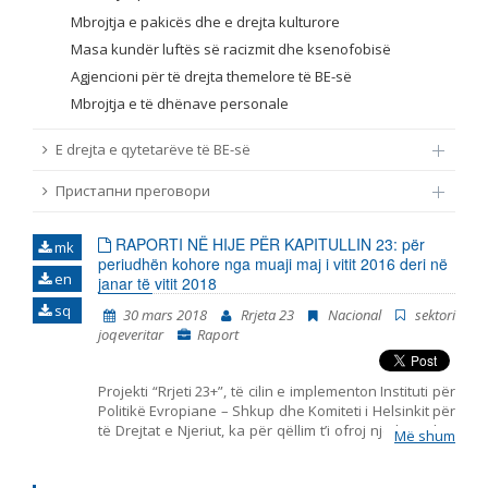
Mbrojtja e pakicës dhe e drejta kulturore
Masa kundër luftës së racizmit dhe ksenofobisë
Agjencioni për të drejta themelore të BE-së
Mbrojtja e të dhënave personale
E drejta e qytetarëve të BE-së
Пристапни преговори
RAPORTI NË HIJE PËR KAPITULLIN 23: për
mk
periudhën kohore nga muaji maj i vitit 2016 deri në
en
janar të vitit 2018
sq
30 mars 2018
Rrjeta 23
Nacional
sektori
joqeveritar
Raport
Projekti “Rrjeti 23+”, të cilin e implementon Instituti për
Politikë Evropiane – Shkup dhe Komiteti i Helsinkit për
të Drejtat e Njeriut, ka për qëllim t’i ofroj një kontribut
Më shum
të strukturuar shoqërisë civile në monitorimin dhe
vlerësimin e politikave të përfshira me Kapitullin 23