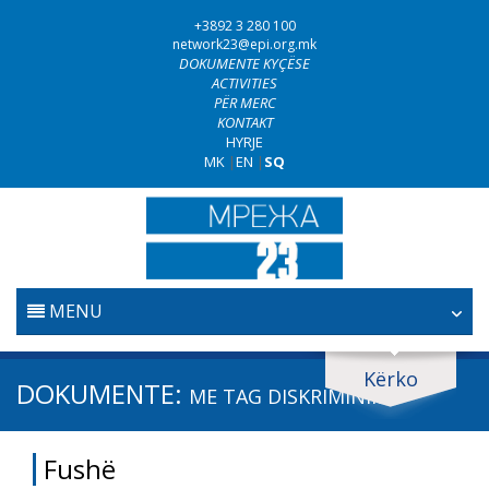
+3892 3 280 100
network23@epi.org.mk
DOKUMENTE KYÇËSE
ACTIVITIES
PËR MERC
KONTAKT
HYRJE
MK
|
EN
|
SQ
MENU
FILLESTARE
Kërko
Kërko dokumente
DOKUMENTE:
ME TAG
DISKRIMINIM
GJYQËSORI
Kërko
Fushë
LUFTA KUNDËR KORRUPSIONIT
Fushë / lëmi