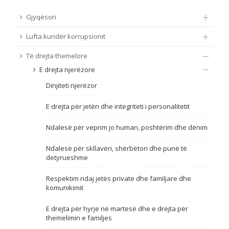
TË DREJTA THEMELORE
Gjyqësori
Burim
Lufta kundër korrupsionit
E DREJTA E QYTETARËVE TË BE-SË
Të drejta themelore
Nën burim
ПРИСТАПНИ ПРЕГОВОРИ
E drejta njerëzore
Dinjiteti njerëzor
Tip
E drejta për jetën dhe integriteti i personalitetit
Tag
Ndalesë për veprim jo human, poshtërim dhe dënim
Ndalesë për skllavëri, shërbëtori dhe punë të
Nga rrjeti 23
detyrueshme
Respektim ndaj jetës private dhe familjare dhe
Data e shpalljes
komunikimit
E drejta për hyrje në martesë dhe e drejta për
Gjuhë
themelimin e familjes