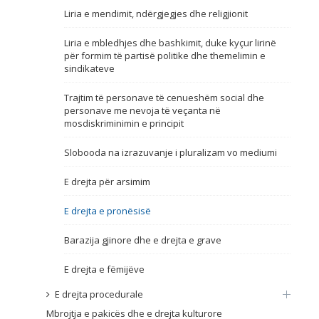
Liria e mendimit, ndërgjegjes dhe religjionit
Emër, përshkrim ose fjalen
Liria e mbledhjes dhe bashkimit, duke kyçur lirinë
për formim të partisë politike dhe themelimin e
sindikateve
Trajtim të personave të cenueshëm social dhe
personave me nevoja të veçanta në
mosdiskriminimin e principit
Slobooda na izrazuvanje i pluralizam vo mediumi
E drejta për arsimim
E drejta e pronësisë
Barazija gjinore dhe e drejta e grave
E drejta e fëmijëve
E drejta procedurale
Mbrojtja e pakicës dhe e drejta kulturore