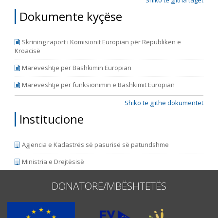
periudhën kohore tetor 2014 - korrik 2015 dhe korrik
Shiko të gjitha taget
2015 – prill 2016. Raporti e përfshinë periudhën
Dokumente kyçëse
kohore nga fillimi i muajit maj të vitit 2016,
përfundimisht me fundin e muajit janar të vitit 2018.
Periudha e përfshirjes së Raportit është vazhduar, në
Skrining raport i Komisionit Europian për Republikën e
mënyrë që korrespondoj me ciklin e ri të raporteve t
Kroacisë
Marëveshtje për Bashkimin Europian
Marëveshtje për funksionimin e Bashkimit Europian
Shiko të gjithë dokumentet
Institucione
Agjencia e Kadastrës së pasurisë së patundshme
Ministria e Drejtësisë
DONATORË/MBËSHTETËS