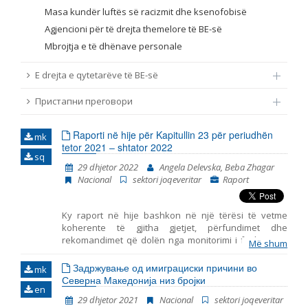
Masa kundër luftës së racizmit dhe ksenofobisë
Agjencioni për të drejta themelore të BE-së
Mbrojtja e të dhënave personale
E drejta e qytetarëve të BE-së
Пристапни преговори
Raporti në hije për Kapitullin 23 për periudhën
mk
tetor 2021 – shtator 2022
sq
29 dhjetor 2022
Angela Delevska, Beba Zhagar
Nacional
sektori joqeveritar
Raport
Ky raport në hije bashkon në një tërësi të vetme
koherente të gjitha gjetjet, përfundimet dhe
rekomandimet që dolën nga monitorimi i fushave të
Më shum
përfshira në Kapitullin 23 – Gjyqësori dhe të drejtat
themelore. Ky është raporti i shtatë i tillë i publikuar
Задржување од имиграциски причини во
mk
nga Instituti për Politika Evropiane (EPI) – Shkup, duke
Северна Македонија низ бројки
en
marrë parasysh komentet dhe opinionet e
29 dhjetor 2021
Nacional
sektori joqeveritar
organizatave joqeveritare. Gjashtë periudhat e