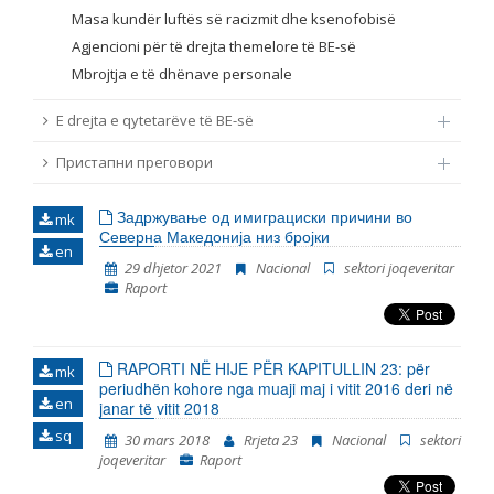
Masa kundër luftës së racizmit dhe ksenofobisë
Agjencioni për të drejta themelore të BE-së
Mbrojtja e të dhënave personale
E drejta e qytetarëve të BE-së
Пристапни преговори
Задржување од имиграциски причини во
mk
Северна Македонија низ бројки
en
29 dhjetor 2021
Nacional
sektori joqeveritar
Raport
RAPORTI NË HIJE PËR KAPITULLIN 23: për
mk
periudhën kohore nga muaji maj i vitit 2016 deri në
en
janar të vitit 2018
sq
30 mars 2018
Rrjeta 23
Nacional
sektori
joqeveritar
Raport