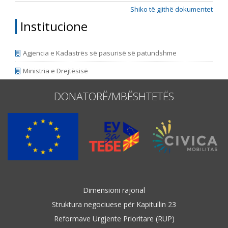
Shiko të gjithë dokumentet
Institucione
Agjencia e Kadastrës së pasurisë së patundshme
Ministria e Drejtësisë
DONATORË/MBËSHTETËS
Dimensioni rajonal
Struktura negociuese për Kapitullin 23
Reformave Urgjente Prioritare (RUP)