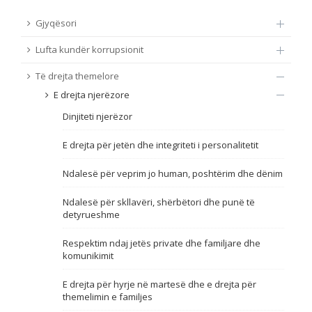
TË DREJTA THEMELORE
Gjyqësori
Burim
Lufta kundër korrupsionit
E DREJTA E QYTETARËVE TË BE-SË
Të drejta themelore
Nën burim
ПРИСТАПНИ ПРЕГОВОРИ
E drejta njerëzore
Dinjiteti njerëzor
Tip
E drejta për jetën dhe integriteti i personalitetit
Tag
Ndalesë për veprim jo human, poshtërim dhe dënim
Ndalesë për skllavëri, shërbëtori dhe punë të
Nga rrjeti 23
detyrueshme
Respektim ndaj jetës private dhe familjare dhe
Data e shpalljes
komunikimit
E drejta për hyrje në martesë dhe e drejta për
Gjuhë
themelimin e familjes