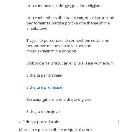
Liria e mendimit, ndërgjegjes dhe religjionit
Emër, përshkrim ose fjalen
Liria e mbledhjes dhe bashkimit, duke kyçur lirinë
për formim të partisë politike dhe themelimin e
sindikateve
Trajtim të personave të cenueshëm social dhe
personave me nevoja të veçanta në
mosdiskriminimin e principit
Slobooda na izrazuvanje i pluralizam vo mediumi
E drejta për arsimim
E drejta e pronësisë
Barazija gjinore dhe e drejta e grave
E drejta e fëmijëve
E drejta procedurale
Mbrojtja e pakicës dhe e drejta kulturore