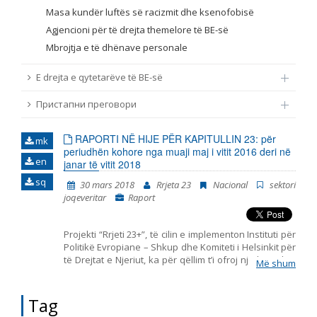
Masa kundër luftës së racizmit dhe ksenofobisë
Agjencioni për të drejta themelore të BE-së
Mbrojtja e të dhënave personale
E drejta e qytetarëve të BE-së
Пристапни преговори
RAPORTI NË HIJE PËR KAPITULLIN 23: për
mk
periudhën kohore nga muaji maj i vitit 2016 deri në
en
janar të vitit 2018
sq
30 mars 2018
Rrjeta 23
Nacional
sektori
joqeveritar
Raport
Projekti “Rrjeti 23+”, të cilin e implementon Instituti për
Politikë Evropiane – Shkup dhe Komiteti i Helsinkit për
të Drejtat e Njeriut, ka për qëllim t’i ofroj një kontribut
Më shum
të strukturuar shoqërisë civile në monitorimin dhe
vlerësimin e politikave të përfshira me Kapitullin 23
nga aderimi në BE – Jurisprudenca dhe të drejtat
Tag
themelore. Ky raport i bashkon në një tërësi të vetme