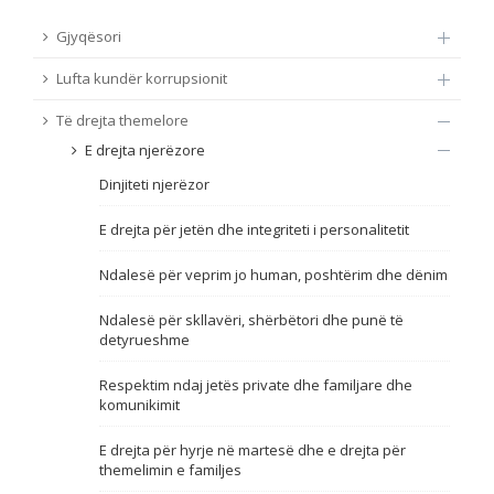
TË DREJTA THEMELORE
Gjyqësori
Burim
Lufta kundër korrupsionit
E DREJTA E QYTETARËVE TË BE-SË
Të drejta themelore
Nën burim
ПРИСТАПНИ ПРЕГОВОРИ
E drejta njerëzore
Dinjiteti njerëzor
Tip
E drejta për jetën dhe integriteti i personalitetit
Tag
Ndalesë për veprim jo human, poshtërim dhe dënim
Ndalesë për skllavëri, shërbëtori dhe punë të
Nga rrjeti 23
detyrueshme
Respektim ndaj jetës private dhe familjare dhe
Data e shpalljes
komunikimit
E drejta për hyrje në martesë dhe e drejta për
Gjuhë
themelimin e familjes