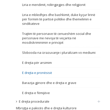
Liria e mendimit, ndërgjegjes dhe religjionit
Emër, përshkrim ose fjalen
Liria e mbledhjes dhe bashkimit, duke kyçur lirinë
për formim të partisë politike dhe themelimin e
sindikateve
Trajtim të personave të cenueshëm social dhe
personave me nevoja të veçanta në
mosdiskriminimin e principit
Slobooda na izrazuvanje i pluralizam vo mediumi
E drejta për arsimim
E drejta e pronësisë
Barazija gjinore dhe e drejta e grave
E drejta e fëmijëve
E drejta procedurale
Mbrojtja e pakicës dhe e drejta kulturore