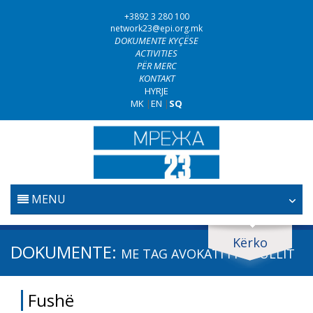
+3892 3 280 100
network23@epi.org.mk
DOKUMENTE KYÇËSE
ACTIVITIES
PËR MERC
KONTAKT
HYRJE
MK
|
EN
|
SQ
MENU
FILLESTARE
Kërko
Kërko dokumente
DOKUMENTE:
ME TAG
AVOKATI I POPULLIT
GJYQËSORI
Kërko
Fushë
LUFTA KUNDËR KORRUPSIONIT
Fushë / lëmi