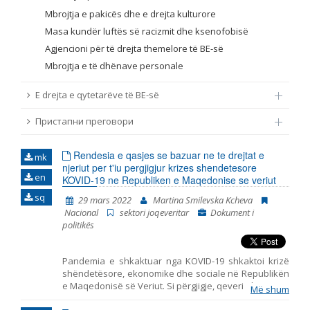
Mbrojtja e pakicës dhe e drejta kulturore
Masa kundër luftës së racizmit dhe ksenofobisë
Agjencioni për të drejta themelore të BE-së
Mbrojtja e të dhënave personale
E drejta e qytetarëve të BE-së
Пристапни преговори
Rendesia e qasjes se bazuar ne te drejtat e
mk
njeriut per t'iu pergjigjur krizes shendetesore
en
KOVID-19 ne Republiken e Maqedonise se veriut
sq
29 mars 2022
Martina Smilevska Kcheva
Nacional
sektori joqeveritar
Dokument i
politikës
Pandemia e shkaktuar nga KOVID-19 shkaktoi krizë
shëndetësore, ekonomike dhe sociale në Republikën
e Maqedonisë së Veriut. Si përgjigje, qeveria ka marrë
Më shum
një sërë masash kufizuese për të parandaluar