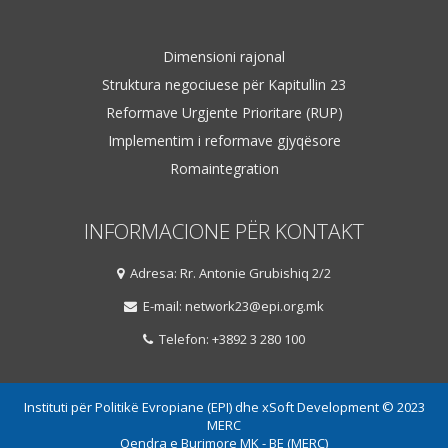
Dimensioni rajonal
Struktura negociuese për Kapitullin 23
Reformave Urgjente Prioritare (RUP)
Implementim i reformave gjyqësore
Romaintegration
INFORMACIONE PËR KONTAKT
Adresa: Rr. Antonie Grubishiq 2/2
E-mail: network23@epi.org.mk
Telefon: +3892 3 280 100
Instituti për Politikë Evropiane (EPI) dhe xSoft Development © 2023
MERC
Qendra e Burimore MK - BE (MERC)