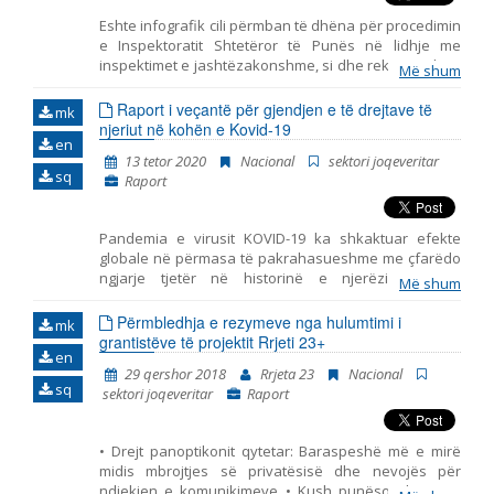
kuptim, njëri nga funksionet themelore të gjyqtarëve
Eshte infografik cili përmban të dhëna për procedimin
kushtetues konsiston me sigurimin e vlerës së parimit
e Inspektoratit Shtetëror të Punës në lidhje me
themelor të ndarjes së pushtetit në ligjvënës,
inspektimet e jashtëzakonshme, si dhe rekomandime
ekzekutiv dhe gjyqësor në një shoqëri demokratike,
Më shum
përkatëse për përmirësimin e efiçiencës së
përkatësisht t’i kontrollojnë dhe mbajnë titullarët e
Inspektoratit. Ky produkt është hartuar në kuadër të
Raport i veçantë për gjendjen e të drejtave të
këtyre pushteteve në kufijtë e prerogrativëve të tyre
mk
projektit “Rritja e produktivitetit nëpërmjet
njeriut në kohën e Kovid-19
kushtetues me qëllim të sendërtimit dhe zhvillimit të
en
përmirësimit të kuadrit ligjor mbi marrëdhëniet e
shoqërisë demokratike të bazuar në sundimin e të
13 tetor 2020
Nacional
sektori joqeveritar
punës në Maqedoninë e Veriut”, financuar nga
drejtës dhe liritë e
sq
Raport
Qeveria e Mbretërisë së Bashkuar me mbështetjen e
Ambasadës Britanike Shkup. Përmbajtja e këtij
publikimi nuk pasqyron domosdoshmërisht
Pandemia e virusit KOVID-19 ka shkaktuar efekte
qëndrimin ose mendimet e Qeveria e Mbretërisë së
globale në përmasa të pakrahasueshme me çfarëdo
Bashkuar.
ngjarje tjetër në historinë e njerëzimit. Kriza
Më shum
shëndetësore në rritje të shpejtë, e cila i ka goditur
pothuajse të gjitha vendet në botë, po shkakton
Përmbledhja e rezymeve nga hulumtimi i
mk
pasoja të paparashikueshme ekonomike dhe sociale,
grantistëve të projektit Rrjeti 23+
en
nga të cilat njerëzimi gjatë kohë nuk do të
29 qershor 2018
Rrjeta 23
Nacional
rimëkëmbet. Duke marrë parasysh seriozitetin dhe
sq
sektori joqeveritar
Raport
rrjedhën e pasigurt të ngjarjeve, shumë qeveri, ndër
to edhe e jona, e konsideruan të nevojshme shpalljen
e gjendjes së jashtëzakonshme për t’u përballur
• Drejt panoptikonit qytetar: Baraspeshë më e mirë
plotësisht me rreziqet dhe dëmet nga virusi i ri
midis mbrojtjes së privatësisë dhe nevojës për
korona. Dhe, meqenëse gjatë gjendjes së
ndjekjen e komunikimeve • Kush punëson komuna