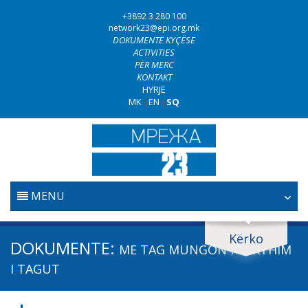
+3892 3 280 100
network23@epi.org.mk
DOKUMENTE KYÇËSE
ACTIVITIES
PËR MERC
KONTAKT
HYRJE
MK
|
EN
|
SQ
MENU
FILLESTARE
Kërko
Kërko dokumente
DOKUMENTE:
ME TAG
MUNGON PËRKTHIM
GJYQËSORI
Kërko
I TAGUT
LUFTA KUNDËR KORRUPSIONIT
Fushë / lëmi