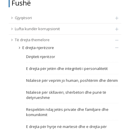
Fushë
TË DREJTA THEMELORE
Burim
Gjyqësori
E DREJTA E QYTETARËVE TË BE-SË
Lufta kundër korrupsionit
Nën burim
ПРИСТАПНИ ПРЕГОВОРИ
Të drejta themelore
E drejta njerëzore
Tip
Dinjiteti njerëzor
Tag
E drejta për jetën dhe integriteti i personalitetit
Ndalesë për veprim jo human, poshtërim dhe dënim
Nga rrjeti 23
Ndalesë për skllavëri, shërbëtori dhe punë të
detyrueshme
Data e shpalljes
Respektim ndaj jetës private dhe familjare dhe
komunikimit
Gjuhë
E drejta për hyrje në martesë dhe e drejta për