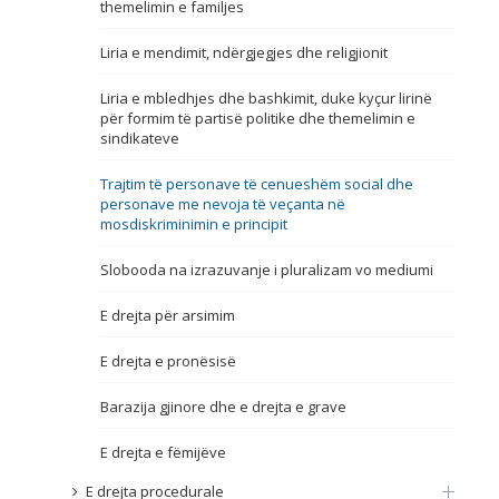
themelimin e familjes
Emër, përshkrim ose fjalen
Liria e mendimit, ndërgjegjes dhe religjionit
Liria e mbledhjes dhe bashkimit, duke kyçur lirinë
për formim të partisë politike dhe themelimin e
sindikateve
Trajtim të personave të cenueshëm social dhe
personave me nevoja të veçanta në
mosdiskriminimin e principit
Slobooda na izrazuvanje i pluralizam vo mediumi
E drejta për arsimim
E drejta e pronësisë
Barazija gjinore dhe e drejta e grave
E drejta e fëmijëve
E drejta procedurale