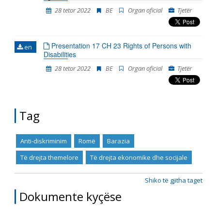
28 tetor 2022
BE
Organ oficial
Tjetër
Presentation 17 CH 23 Rights of Persons with
en
Disabilities
28 tetor 2022
BE
Organ oficial
Tjetër
Tag
Anti-diskriminim
Romë
Barazia
Të drejta themelore
Të drejta ekonomike dhe socijale
Shiko të gjitha taget
Dokumente kyçëse