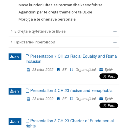
Masa kundër luftës së racizmit dhe ksenofobisë
Agjencioni për të drejta themelore të BE-së
Mbrojtja e të dhënave personale
E drejta e qytetarëve të BE-së
Пристапни преговори
Presentation 7 CH 23 Racial Equality and Roma
en
inclusion
28 tetor 2022
BE
Organ oficial
Tjetër
Presentation 4 CH 23 racism and xenaphobia
en
28 tetor 2022
BE
Organ oficial
Tjetër
Presentation 3 CH 23 Charter of Fundamental
en
rights