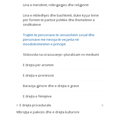
Liria e mendimit, ndërgjegjes dhe religjionit
Emër, përshkrim ose fjalen
Liria e mbledhjes dhe bashkimit, duke kyçur lirinë
për formim të partisë politike dhe themelimin e
sindikateve
Trajtim të personave të cenueshëm social dhe
personave me nevoja të veçanta në
mosdiskriminimin e principit
Slobooda na izrazuvanje i pluralizam vo mediumi
E drejta për arsimim
E drejta e pronësisë
Barazija gjinore dhe e drejta e grave
E drejta e fëmijëve
E drejta procedurale
Mbrojtja e pakicës dhe e drejta kulturore