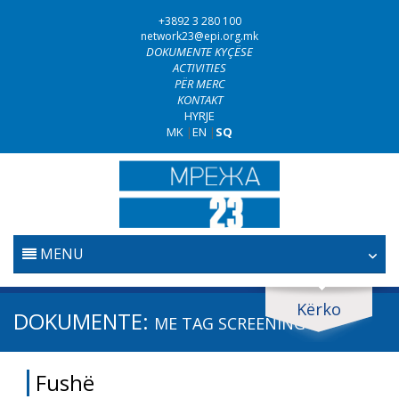
+3892 3 280 100
network23@epi.org.mk
DOKUMENTE KYÇËSE
ACTIVITIES
PËR MERC
KONTAKT
HYRJE
MK
|
EN
|
SQ
MENU
FILLESTARE
Kërko
Kërko dokumente
DOKUMENTE:
ME TAG
SCREENING
GJYQËSORI
Kërko
Fushë
LUFTA KUNDËR KORRUPSIONIT
Fushë / lëmi