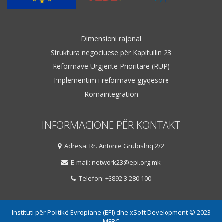
Dimensioni rajonal
Struktura negociuese për Kapitullin 23
Reformave Urgjente Prioritare (RUP)
Implementim i reformave gjyqësore
Romaintegration
INFORMACIONE PËR KONTAKT
Adresa: Rr. Antonie Grubishiq 2/2
E-mail: network23@epi.org.mk
Telefon: +3892 3 280 100
Instituti për Politikë Evropiane (EPI) dhe xSoft Development © 2023
MERC