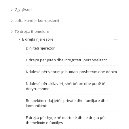
TË DREJTA THEMELORE
Gjyqësori
Burim
Lufta kundër korrupsionit
E DREJTA E QYTETARËVE TË BE-SË
Të drejta themelore
Nën burim
ПРИСТАПНИ ПРЕГОВОРИ
E drejta njerëzore
Dinjiteti njerëzor
Tip
E drejta për jetën dhe integriteti i personalitetit
Tag
Ndalesë për veprim jo human, poshtërim dhe dënim
Ndalesë për skllavëri, shërbëtori dhe punë të
Nga rrjeti 23
detyrueshme
Respektim ndaj jetës private dhe familjare dhe
Data e shpalljes
komunikimit
E drejta për hyrje në martesë dhe e drejta për
Gjuhë
themelimin e familjes