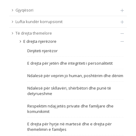
TË DREJTA THEMELORE
Gjyqësori
Burim
Lufta kundër korrupsionit
E DREJTA E QYTETARËVE TË BE-SË
Të drejta themelore
Nën burim
ПРИСТАПНИ ПРЕГОВОРИ
E drejta njerëzore
Dinjiteti njerëzor
Tip
E drejta për jetën dhe integriteti i personalitetit
Tag
Ndalesë për veprim jo human, poshtërim dhe dënim
Ndalesë për skllavëri, shërbëtori dhe punë të
Nga rrjeti 23
detyrueshme
Respektim ndaj jetës private dhe familjare dhe
Data e shpalljes
komunikimit
E drejta për hyrje në martesë dhe e drejta për
Gjuhë
themelimin e familjes