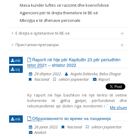
Masa kundër luftës së racizmit dhe ksenofobisë
Agjencioni për të drejta themelore të BE-së
Mbrojtja e të dhënave personale
E drejta e qytetarëve të BE-së
Пристапни преговори
Raporti në hije për Kapitullin 23 për periudhën
mk
tetor 2021 – shtator 2022
sq
29 dhjetor 2022
Angela Delevska, Beba Zhagar
Nacional
sektori joqeveritar
Raport
Ky raport në hije bashkon në një tërësi të vetme
koherente të gjitha gjetjet, përfundimet dhe
rekomandimet që dolën nga monitorimi i fushave të
Më shum
përfshira në Kapitullin 23 – Gjyqësori dhe të drejtat
themelore. Ky është raporti i shtatë i tillë i publikuar
Образованието во време на пандемија
mk
nga Instituti për Politika Evropiane (EPI) – Shkup, duke
26 janar 2022
Nacional
sektori joqeveritar
marrë parasysh komentet dhe opinionet e
Analizë
organizatave joqeveritare. Gjashtë periudhat e