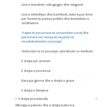
Liria e mendimit, ndërgjegjes dhe religjionit
Emër, përshkrim ose fjalen
Liria e mbledhjes dhe bashkimit, duke kyçur lirinë
për formim të partisë politike dhe themelimin e
sindikateve
Trajtim të personave të cenueshëm social dhe
personave me nevoja të veçanta në
mosdiskriminimin e principit
Slobooda na izrazuvanje i pluralizam vo mediumi
E drejta për arsimim
E drejta e pronësisë
Barazija gjinore dhe e drejta e grave
E drejta e fëmijëve
E drejta procedurale
Mbrojtja e pakicës dhe e drejta kulturore