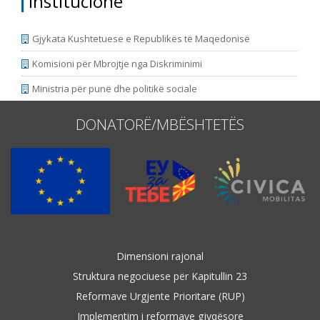
Institucione
Gjykata Kushtetuese e Republikës të Maqedonisë
Komisioni për Mbrojtje nga Diskriminimi
Ministria për punë dhe politikë sociale
DONATORË/MBËSHTETËS
Dimensioni rajonal
Struktura negociuese për Kapitullin 23
Reformave Urgjente Prioritare (RUP)
Implementim i reformave gjyqësore