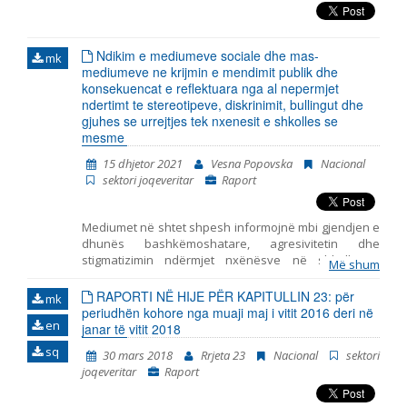
mëparshme mbulojnë periudhat në vijim: tetor 2014 –
korrik 2015, korrik 2015 – prill 2016, maj 2016 – janar
2018, qershor 2018 – mars 2019, prill 2019 – mars 2020
Ndikim e mediumeve sociale dhe mas-
dhe prill 2020 – shtator 2021.
mk
mediumeve ne krijmin e mendimit publik dhe
konsekuencat e reflektuara nga al nepermjet
ndertimt te stereotipeve, diskrinimit, bullingut dhe
gjuhes se urrejtjes tek nxenesit e shkolles se
mesme
15 dhjetor 2021
Vesna Popovska
Nacional
sektori joqeveritar
Raport
Мediumet në shtet shpesh informojnë mbi gjendjen e
dhunës bashkëmoshatare, agresivitetin dhe
stigmatizimin ndërmjet nxënësve në shkollat e
Më shum
mesme, por mungojnë hulumtime empirike për lidhjen
kauzale ndërmjet qëndrimeve të këtilla dhe burimeve
RAPORTI NË HIJE PËR KAPITULLIN 23: për
mk
të ndikimeve potenciale mbi formimin e tyre. Në
periudhën kohore nga muaji maj i vitit 2016 deri në
en
kontekst të ndodhive të fundit: pandemija, izolimi
janar të vitit 2018
social dhe mësimdhënia online, eventet e këtille nuk
sq
30 mars 2018
Rrjeta 23
Nacional
sektori
munguan në botën offline, që tregon se roli i
joqeveritar
Raport
mediumeve, në gjithë procesin, paraqet faktor të cilit
duhet ti qaset.