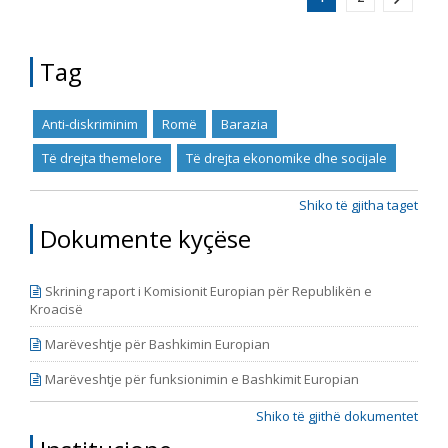
Tag
Anti-diskriminim
Romë
Barazia
Të drejta themelore
Të drejta ekonomike dhe socijale
Shiko të gjitha taget
Dokumente kyçëse
Skrining raport i Komisionit Europian për Republikën e
Kroacisë
Marëveshtje për Bashkimin Europian
Marëveshtje për funksionimin e Bashkimit Europian
Shiko të gjithë dokumentet