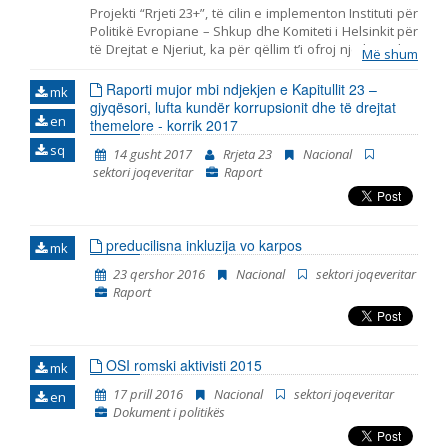
Projekti “Rrjeti 23+”, të cilin e implementon Instituti për
Politikë Evropiane – Shkup dhe Komiteti i Helsinkit për
të Drejtat e Njeriut, ka për qëllim t’i ofroj një kontribut
Më shum
të strukturuar shoqërisë civile në monitorimin dhe
vlerësimin e politikave të përfshira me Kapitullin 23
Raporti mujor mbi ndjekjen e Kapitullit 23 –
mk
nga aderimi në BE – Jurisprudenca dhe të drejtat
gjyqësori, lufta kundër korrupsionit dhe të drejtat
en
themelore. Ky raport i bashkon në një tërësi të vetme
themelore - korrik 2017
koherente të gjitha konstatimet, konkluzionet dhe
sq
14 gusht 2017
Rrjeta 23
Nacional
rekomandimet, të cilat rezultuan nga monitorimi i
sektori joqeveritar
Raport
fushave të strukturuara në Kapitullin 23 –
Jurisprudenca dhe të drejtat themelore. Në të vërtetë,
ky është Raporti i tretë në hije të cilin e publikon “Rrjeti
23”. Dy raportet paraprakë kishin të bëjnë me
preducilisna inkluzija vo karpos
periudhën kohore tetor 2014 - korrik 2015 dhe korrik
mk
2015 – prill 2016. Raporti e përfshinë periudhën
23 qershor 2016
Nacional
sektori joqeveritar
kohore nga fillimi i muajit maj të vitit 2016,
Raport
përfundimisht me fundin e muajit janar të vitit 2018.
Periudha e përfshirjes së Raportit është vazhduar, në
mënyrë që korrespondoj me ciklin e ri të raporteve t
OSI romski aktivisti 2015
mk
17 prill 2016
Nacional
sektori joqeveritar
en
Dokument i politikës