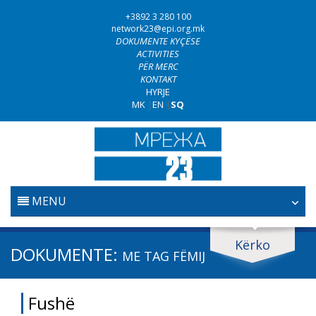
+3892 3 280 100
network23@epi.org.mk
DOKUMENTE KYÇËSE
ACTIVITIES
PËR MERC
KONTAKT
HYRJE
MK
|
EN
|
SQ
MENU
FILLESTARE
Kërko
Kërko dokumente
DOKUMENTE:
ME TAG
FËMIJ
GJYQËSORI
Kërko
Fushë
LUFTA KUNDËR KORRUPSIONIT
Fushë / lëmi