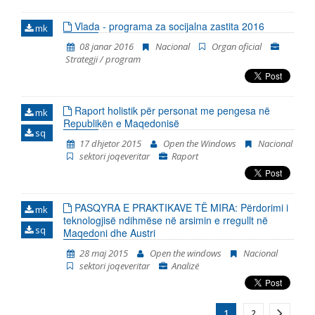
Vlada - programa za socijalna zastita 2016
mk
08 janar 2016
Nacional
Organ oficial
Strategji / program
Raport holistik për personat me pengesa në
mk
Republikën e Maqedonisë
sq
17 dhjetor 2015
Open the Windows
Nacional
sektori joqeveritar
Raport
PASQYRA E PRAKTIKAVE TË MIRA: Përdorimi i
mk
teknologjisë ndihmëse në arsimin e rregullt në
sq
Maqedoni dhe Austri
28 maj 2015
Open the windows
Nacional
sektori joqeveritar
Analizë
1
2