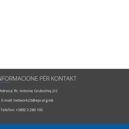
NFORMACIONE PËR KONTAKT
dresa: Rr. Antonie Grubishiq 2/2
E-mail: network23@epi.org.mk
Telefon: +3892 3 280 100