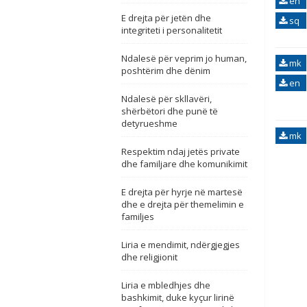
en
E drejta për jetën dhe
sq
integriteti i personalitetit
Ndalesë për veprim jo human,
mk
poshtërim dhe dënim
en
Ndalesë për skllavëri,
shërbëtori dhe punë të
detyrueshme
mk
Respektim ndaj jetës private
dhe familjare dhe komunikimit
E drejta për hyrje në martesë
dhe e drejta për themelimin e
familjes
Liria e mendimit, ndërgjegjes
dhe religjionit
Liria e mbledhjes dhe
bashkimit, duke kyçur lirinë