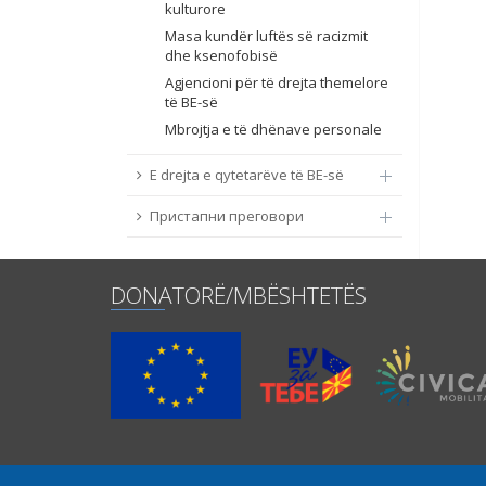
kulturore
Masa kundër luftës së racizmit
dhe ksenofobisë
Agjencioni për të drejta themelore
të BE-së
Mbrojtja e të dhënave personale
E drejta e qytetarëve të BE-së
Пристапни преговори
DONATORË/MBËSHTETËS