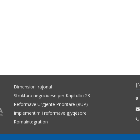
I
Dimensioni rajonal
Struktura negociuese për Kapitullin 23
A
Reformave Urgjente Prioritare (RUP)
Implementim i reformave gjyqësore
Romaintegration