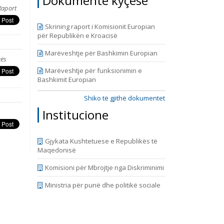
Dokumente kyçëse
 dhe të
Raport
 cilin e
riudhën
Skrining raport i Komisionit Europian
ërfshinë
për Republikën e Kroacisë
e fundin
azhduar,
Marëveshtje për Bashkimin Europian
kës
Marëveshtje për funksionimin e
Bashkimit Europian
Shiko të gjithë dokumentet
Institucione
Gjykata Kushtetuese e Republikës të
Maqedonisë
Komisioni për Mbrojtje nga Diskriminimi
Ministria për punë dhe politikë sociale