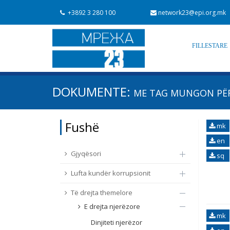
+3892 3 280 100
network23@epi.org.mk
FILLESTARE
Kërko dokumente
DOKUMENTE:
ME TAG
MUNGON PËR
Kërko
Fushë / lëmi
Fushë
mk
Nga rrjeti 23
Data e shpalljes
en
Gjyqësori
sq
Lufta kundër korrupsionit
Të drejta themelore
E drejta njerëzore
mk
Dinjiteti njerëzor