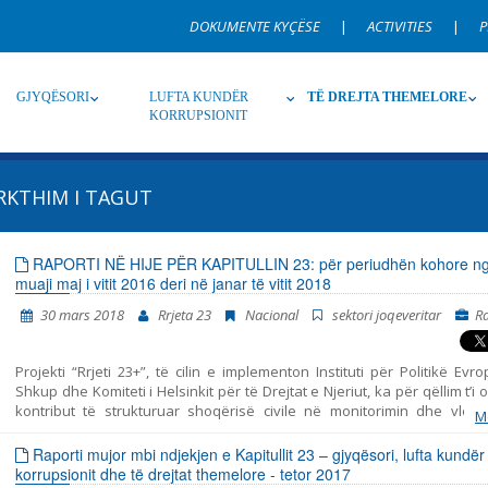
DOKUMENTE KYÇËSE
|
ACTIVITIES
|
P
GJYQËSORI
LUFTA KUNDËR
TË DREJTA THEMELORE
KORRUPSIONIT
KTHIM I TAGUT
Burim
Nën burim
Ti
RAPORTI NË HIJE PËR KAPITULLIN 23: për periudhën kohore n
muaji maj i vitit 2016 deri në janar të vitit 2018
Gjuhë
Emër, përshkrim ose fjalen
30 mars 2018
Rrjeta 23
Nacional
sektori joqeveritar
R
Projekti “Rrjeti 23+”, të cilin e implementon Instituti për Politikë Evr
Shkup dhe Komiteti i Helsinkit për të Drejtat e Njeriut, ka për qëllim t’i o
kontribut të strukturuar shoqërisë civile në monitorimin dhe vlerë
M
politikave të përfshira me Kapitullin 23 nga aderimi në BE – Jurisprud
të drejtat themelore. Ky raport i bashkon në një tërësi të vetme kohe
Raporti mujor mbi ndjekjen e Kapitullit 23 – gjyqësori, lufta kundër
gjitha konstatimet, konkluzionet dhe rekomandimet, të cilat rezult
korrupsionit dhe të drejtat themelore - tetor 2017