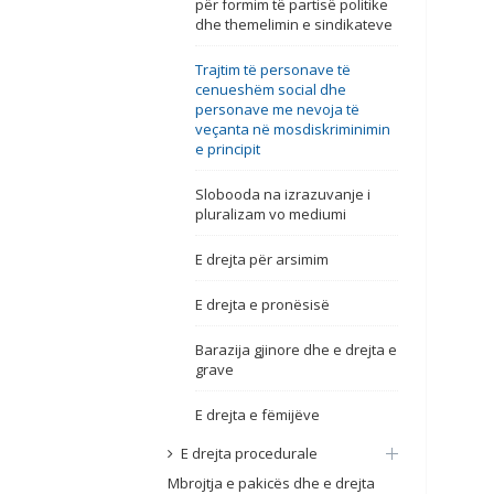
për formim të partisë politike
dhe themelimin e sindikateve
Trajtim të personave të
cenueshëm social dhe
personave me nevoja të
veçanta në mosdiskriminimin
e principit
Slobooda na izrazuvanje i
pluralizam vo mediumi
E drejta për arsimim
E drejta e pronësisë
Barazija gjinore dhe e drejta e
grave
E drejta e fëmijëve
E drejta procedurale
Mbrojtja e pakicës dhe e drejta