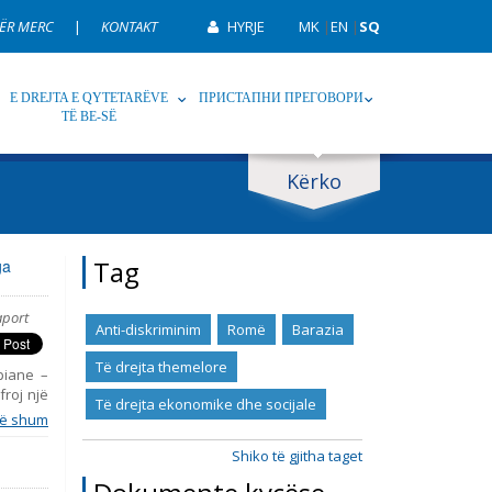
ËR MERC
|
KONTAKT
HYRJE
MK
|
EN
|
SQ
E DREJTA E QYTETARËVE
ПРИСТАПНИ ПРЕГОВОРИ
TË BE-SË
Kërko
p
Tag
Tag
ga
aport
Anti-diskriminim
Romë
Barazia
Të drejta themelore
opiane –
froj një
Të drejta ekonomike dhe socijale
simin e
ë shum
enca dhe
rente të
Shiko të gjitha taget
uan nga