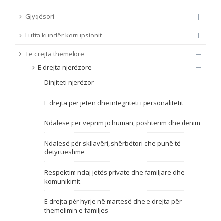
TË DREJTA THEMELORE
Gjyqësori
Burim
Lufta kundër korrupsionit
E DREJTA E QYTETARËVE TË BE-SË
Të drejta themelore
Nën burim
ПРИСТАПНИ ПРЕГОВОРИ
E drejta njerëzore
Dinjiteti njerëzor
Tip
E drejta për jetën dhe integriteti i personalitetit
Tag
Ndalesë për veprim jo human, poshtërim dhe dënim
Ndalesë për skllavëri, shërbëtori dhe punë të
Nga rrjeti 23
detyrueshme
Respektim ndaj jetës private dhe familjare dhe
Data e shpalljes
komunikimit
E drejta për hyrje në martesë dhe e drejta për
Gjuhë
themelimin e familjes