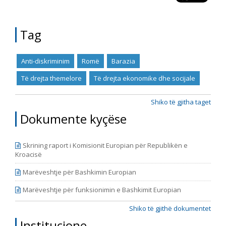
ky është Raporti i tretë në hije të cilin e publikon “Rrjeti
23”. Dy raportet paraprakë kishin të bëjnë me
periudhën kohore tetor 2014 - korrik 2015 dhe korrik
Tag
2015 – prill 2016. Raporti e përfshinë periudhën
kohore nga fillimi i muajit maj të vitit 2016,
përfundimisht me fundin e muajit janar të vitit 2018.
Periudha e përfshirjes së Raportit është vazhduar, në
Anti-diskriminim
Romë
Barazia
mënyrë që korrespondoj me ciklin e ri të raporteve t
Të drejta themelore
Të drejta ekonomike dhe socijale
Shiko të gjitha taget
Dokumente kyçëse
Skrining raport i Komisionit Europian për Republikën e
Kroacisë
Marëveshtje për Bashkimin Europian
Marëveshtje për funksionimin e Bashkimit Europian
Shiko të gjithë dokumentet
Institucione