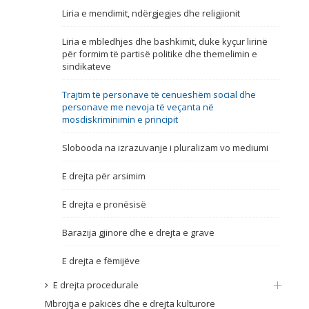
Liria e mendimit, ndërgjegjes dhe religjionit
Emër, përshkrim ose fjalen
Liria e mbledhjes dhe bashkimit, duke kyçur lirinë
për formim të partisë politike dhe themelimin e
sindikateve
Trajtim të personave të cenueshëm social dhe
personave me nevoja të veçanta në
mosdiskriminimin e principit
Slobooda na izrazuvanje i pluralizam vo mediumi
E drejta për arsimim
E drejta e pronësisë
Barazija gjinore dhe e drejta e grave
E drejta e fëmijëve
E drejta procedurale
Mbrojtja e pakicës dhe e drejta kulturore