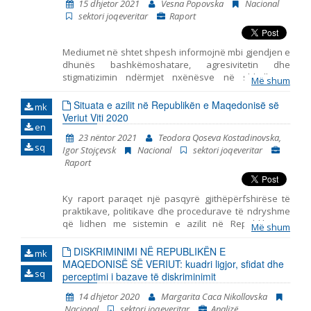
15 dhjetor 2021
Vesna Popovska
Nacional
sektori joqeveritar
Raport
Мediumet në shtet shpesh informojnë mbi gjendjen e
dhunës bashkëmoshatare, agresivitetin dhe
stigmatizimin ndërmjet nxënësve në shkollat e
Më shum
mesme, por mungojnë hulumtime empirike për lidhjen
kauzale ndërmjet qëndrimeve të këtilla dhe burimeve
Situata e azilit në Republikën e Maqedonisë së
mk
të ndikimeve potenciale mbi formimin e tyre. Në
Veriut Viti 2020
en
kontekst të ndodhive të fundit: pandemija, izolimi
23 nëntor 2021
Teodora Qoseva Kostadinovska,
social dhe mësimdhënia online, eventet e këtille nuk
sq
Igor Stojçevsk
Nacional
sektori joqeveritar
munguan në botën offline, që tregon se roli i
Raport
mediumeve, në gjithë procesin, paraqet faktor të cilit
duhet ti qaset.
Ky raport paraqet një pasqyrë gjithëpërfshirëse të
praktikave, politikave dhe procedurave të ndryshme
që lidhen me sistemin e azilit në Republikën e
Më shum
Maqedonisë së Veriut në vitin 2020.Raporti i potencon
sfidat kryesore me të cilat përballen azilkërkuesit dhe
DISKRIMINIMI NË REPUBLIKËN E
mk
refugjatët gjatë procedurës së azilit dhe gjatë
MAQEDONISË SË VERIUT: kuadri ligjor, sfidat dhe
sq
ushtrimit të të drejtave të tjera. Gjatë përgatitjes së
perceptimi i bazave të diskriminimit
këtij dokumenti u përdorën: a) të dhënat e marra gjatë
14 dhjetor 2020
Margarita Caca Nikollovska
përfaqësimit të azilkërkuesve, refugjatëve dhe
Nacional
sektori joqeveritar
Analizë