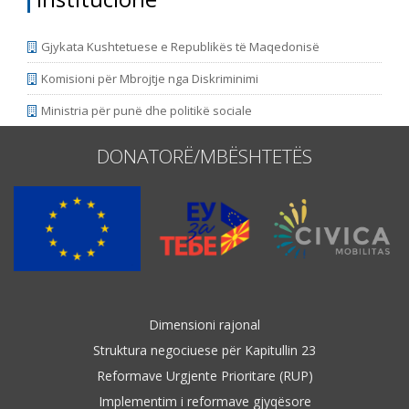
Gjykata Kushtetuese e Republikës të Maqedonisë
Komisioni për Mbrojtje nga Diskriminimi
Ministria për punë dhe politikë sociale
DONATORË/MBËSHTETËS
Dimensioni rajonal
Struktura negociuese për Kapitullin 23
Reformave Urgjente Prioritare (RUP)
Implementim i reformave gjyqësore