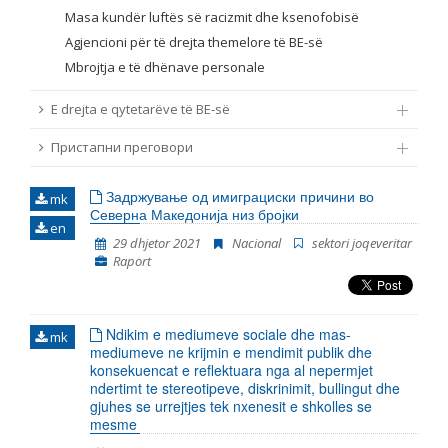
Masa kundër luftës së racizmit dhe ksenofobisë
Agjencioni për të drejta themelore të BE-së
Mbrojtja e të dhënave personale
E drejta e qytetarëve të BE-së
Пристапни преговори
Задржување од имиграциски причини во
mk
Северна Македонија низ бројки
en
29 dhjetor 2021
Nacional
sektori joqeveritar
Raport
Ndikim e mediumeve sociale dhe mas-
mk
mediumeve ne krijmin e mendimit publik dhe
konsekuencat e reflektuara nga al nepermjet
ndertimt te stereotipeve, diskrinimit, bullingut dhe
gjuhes se urrejtjes tek nxenesit e shkolles se
mesme