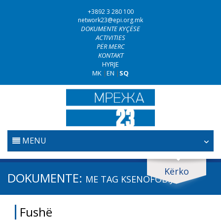
+3892 3 280 100
network23@epi.org.mk
DOKUMENTE KYÇËSE
ACTIVITIES
PËR MERC
KONTAKT
HYRJE
MK
|
EN
|
SQ
MENU
FILLESTARE
Kërko
Kërko dokumente
DOKUMENTE:
ME TAG
KSENOFOBIJA
GJYQËSORI
Kërko
Fushë
LUFTA KUNDËR KORRUPSIONIT
Fushë / lëmi