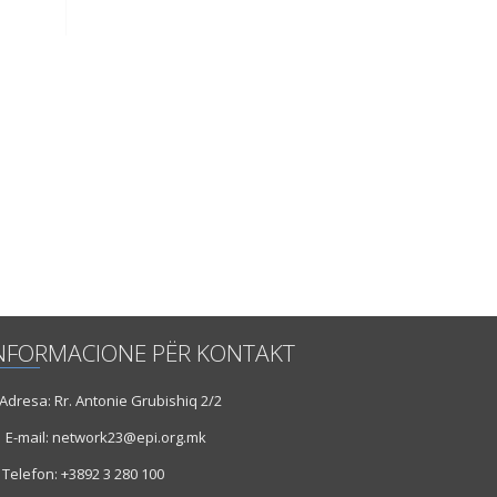
NFORMACIONE PËR KONTAKT
dresa: Rr. Antonie Grubishiq 2/2
E-mail: network23@epi.org.mk
Telefon: +3892 3 280 100