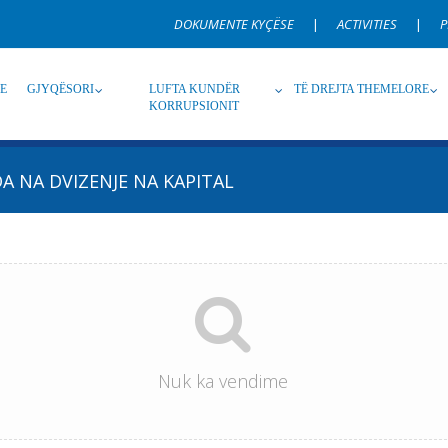
DOKUMENTE KYÇËSE
|
ACTIVITIES
|
P
RE
GJYQËSORI
LUFTA KUNDËR
TË DREJTA THEMELORE
KORRUPSIONIT
A NA DVIZENJE NA KAPITAL
Burim
Nën burim
Ti
Gjuhë
Emër, përshkrim ose fjalen
Nuk ka vendime