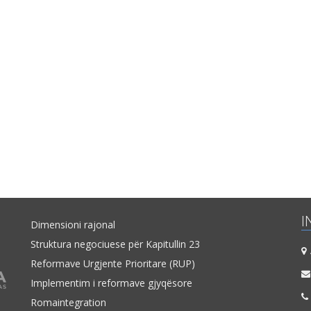
I
Dimensioni rajonal
Struktura negociuese për Kapitullin 23
A
Reformave Urgjente Prioritare (RUP)
Implementim i reformave gjyqësore
Romaintegration