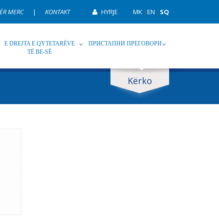
ËR MERC
|
KONTAKT
HYRJE
MK
|
EN
|
SQ
E DREJTA E QYTETARËVE
ПРИСТАПНИ ПРЕГОВОРИ
TË BE-SË
Kërko
p
Tag