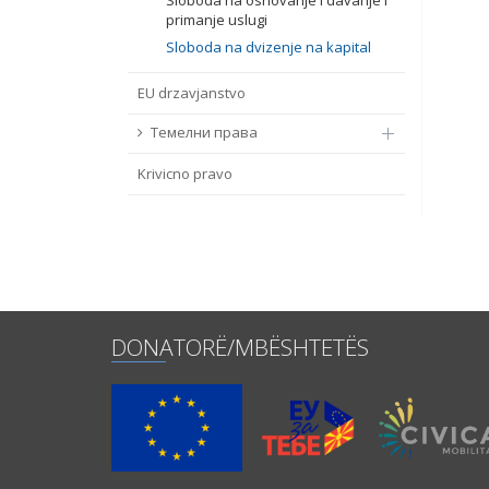
Sloboda na osnovanje i davanje i
primanje uslugi
Sloboda na dvizenje na kapital
EU drzavјanstvo
Темелни права
Krivicno pravo
DONATORË/MBËSHTETËS