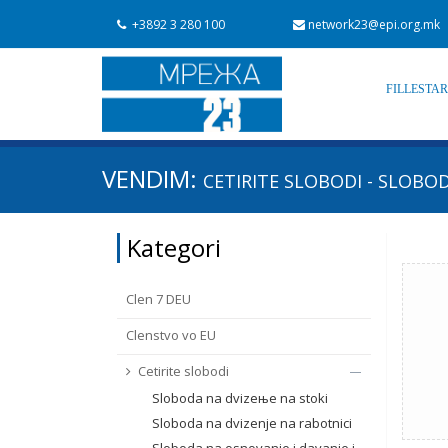
+3892 3 280 100
network23@epi.org.mk
FILLESTA
Kërko dokumente
VENDIM:
CETIRITE SLOBODI - SLOBOD
Kërko
Fushë / lëmi
Kategori
Nga rrjeti 23
Data e shpalljes
Clen 7 DEU
Clenstvo vo EU
Cetirite slobodi
Sloboda na dvizeњe na stoki
Sloboda na dvizenje na rabotnici