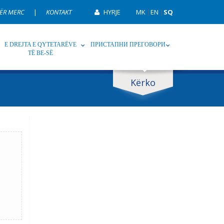
ËR MERC
|
KONTAKT
HYRJE
MK
|
EN
|
SQ
E DREJTA E QYTETARËVE
ПРИСТАПНИ ПРЕГОВОРИ
TË BE-SË
Kërko
p
Tag