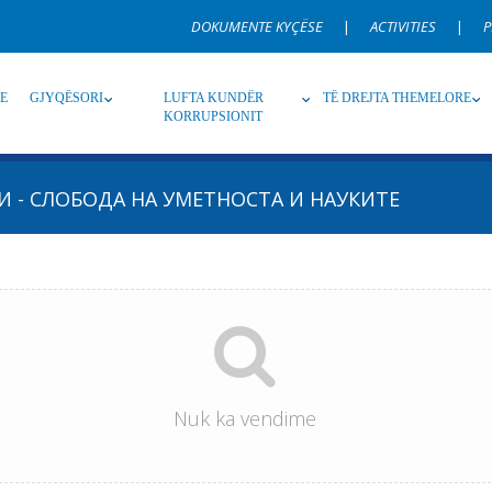
DOKUMENTE KYÇËSE
|
ACTIVITIES
|
P
RE
GJYQËSORI
LUFTA KUNDËR
TË DREJTA THEMELORE
KORRUPSIONIT
И - СЛОБОДА НА УМЕТНОСТА И НАУКИТЕ
Burim
Nën burim
Ti
Gjuhë
Emër, përshkrim ose fjalen
Nuk ka vendime