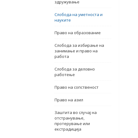
здружување
Слобода на уметноста и
науките
Право на образование
Слобода за избирање на
занимање и право на
работа
Слобода за деловно
работење
Право на сопственост
Право на азил
Заштита во случај на
отстранување,
протерување или
екстрадиција