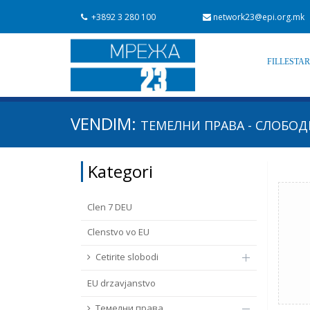
+3892 3 280 100
network23@epi.org.mk
FILLESTA
Kërko dokumente
VENDIM:
ТЕМЕЛНИ ПРАВА - СЛОБОД
Kërko
Fushë / lëmi
Kategori
Nga rrjeti 23
Data e shpalljes
Clen 7 DEU
Clenstvo vo EU
Cetirite slobodi
EU drzavјanstvo
Темелни права