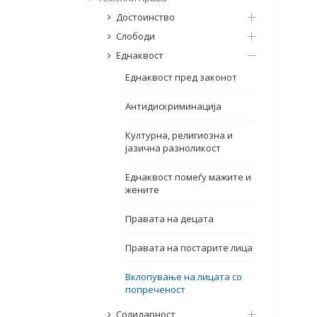
Достоинство
Слободи
Еднаквост
Еднаквост пред законот
Антидискриминација
Културна, религиозна и
јазична разноликост
Еднаквост помеѓу мажите и
жените
Правата на децата
Правата на постарите лица
Вклопување на лицата со
попреченост
Солидарност