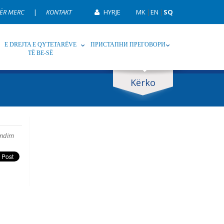
ËR MERC
|
KONTAKT
HYRJE
MK
|
EN
|
SQ
E DREJTA E QYTETARËVE
ПРИСТАПНИ ПРЕГОВОРИ
TË BE-SË
Kërko
p
Tag
ndim