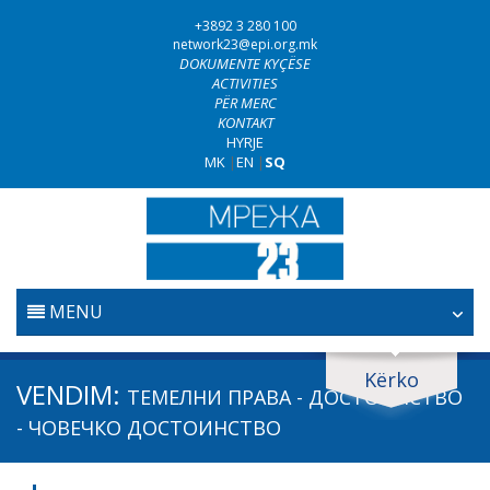
+3892 3 280 100
network23@epi.org.mk
DOKUMENTE KYÇËSE
ACTIVITIES
PËR MERC
KONTAKT
HYRJE
MK
|
EN
|
SQ
MENU
FILLESTARE
Kërko
Kërko dokumente
VENDIM:
ТЕМЕЛНИ ПРАВА - ДОСТОИНСТВО
GJYQËSORI
Kërko
- ЧОВЕЧКО ДОСТОИНСТВО
LUFTA KUNDËR KORRUPSIONIT
Fushë / lëmi