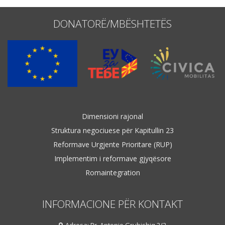
DONATORË/MBËSHTETËS
Dimensioni rajonal
Struktura negociuese për Kapitullin 23
Reformave Urgjente Prioritare (RUP)
Implementim i reformave gjyqësore
Romaintegration
INFORMACIONE PËR KONTAKT
Adresa: Rr. Antonie Grubishiq 2/2