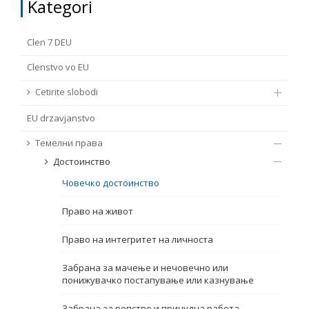
Kategori
TË DREJTA THEMELORE
Burim
Clen 7 DEU
E DREJTA E QYTETARËVE TË BE-SË
Clenstvo vo EU
Nën burim
ПРИСТАПНИ ПРЕГОВОРИ
Cetirite slobodi
EU drzavјanstvo
Tip
Темелни права
Tag
Достоинство
Човечко достоинство
Nga rrjeti 23
Право на живот
Право на интегритет на личноста
Data e shpalljes
Забрана за мачење и нечовечно или
понижувачко постапување или казнување
Gjuhë
Забрана за ропство и принудна работа