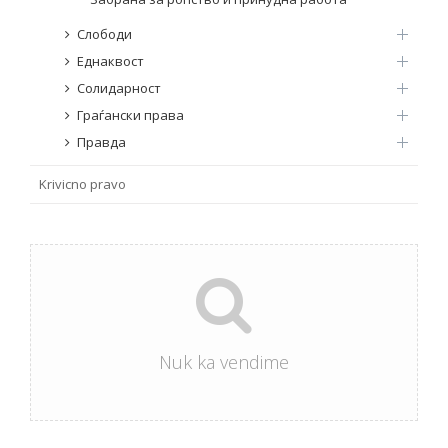
Emër, përshkrim ose fjalen
Слободи
Еднаквост
Солидарност
Граѓански права
Правда
Krivicno pravo
Nuk ka vendime