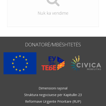
Nuk ka vendime
DONATORË/MBËSHTETËS
Dimensioni rajonal
Struktura negociuese për Kapitullin 23
Reformave Urgjente Prioritare (RUP)