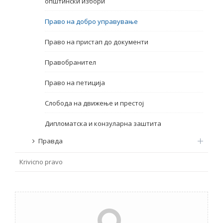
општински избори
Emër, përshkrim ose fjalen
Право на добро управување
Право на пристап до документи
Правобранител
Право на петиција
Слобода на движење и престој
Дипломатска и конзуларна заштита
Правда
Krivicno pravo