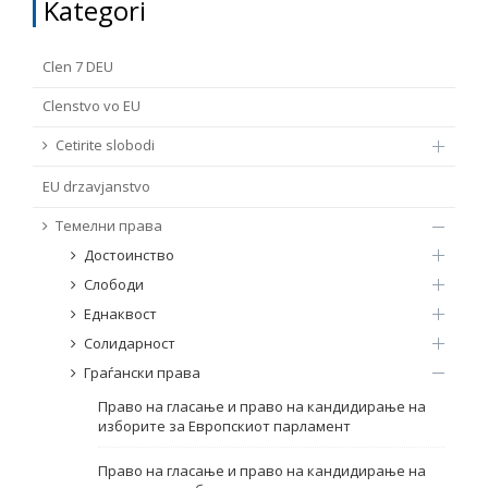
Kategori
TË DREJTA THEMELORE
Burim
Clen 7 DEU
E DREJTA E QYTETARËVE TË BE-SË
Clenstvo vo EU
Nën burim
ПРИСТАПНИ ПРЕГОВОРИ
Cetirite slobodi
EU drzavјanstvo
Tip
Темелни права
Tag
Достоинство
Слободи
Еднаквост
Nga rrjeti 23
Солидарност
Граѓански права
Data e shpalljes
Право на гласање и право на кандидирање на
изборите за Европскиот парламент
Gjuhë
Право на гласање и право на кандидирање на